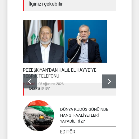
İlginizi çekebilir
PEZEŞKİYAN'DAN HALİL EL HAYYE'YE
İSLAMİ Cİ
TEBRİK TELEFONU
TAAHHÜTL
HAMAS
05 Ağustos 2026
Makaleler
İSLAMİ CİHA
DÜNYA KUDÜS GÜNÜ’NDE
HANGİ FAALİYETLERİ
YAPABİLİRİZ?
EDİTÖR