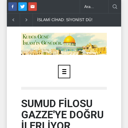
ÜŞMAN TAAHHÜTLERİNE UYMUYOR..
NAİM KASIM: İRAN KAZANDI 
SUMUD FİLOSU
GAZZE'YE DOĞRU
İLERLİYOR