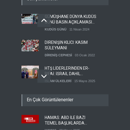
GÜMÜŞHANE DÜNYA KUDÜS
GÜNÜ BASIN AÇIKLAMASI
(VİDEO-FOTO)
KUDÜS GÜNÜ
11 Nisan 2024
DİRENİŞİN KILICI: KASIM
SÜLEYMANİ
DİRENİŞ CEPHESİ
03 Ocak 2022
HTŞ LİDERLERİNDEN ER-
RIFAİ: İSRAİL DAHİL
HERKESLE BARIŞ
İSLAM ÜLKELERİ
15 Mayıs 2025
İSTİYORUZ
HAMAS'IN YEMEN
En Çok Görüntülenenler
TEMSİLCİSİ EBU
ŞEMALE'DEN ÖNEMLİ
HAMAS
28 Mayıs 2025
AÇIKLAMALAR
HAMAS: ABD İLE BAZI
İŞGALCİ İSRAİL ORDUSU
TEMEL BAŞLIKLARDA
YEDEK ASKERLERİ GÖREVE
MUTABAKATA VARDIK