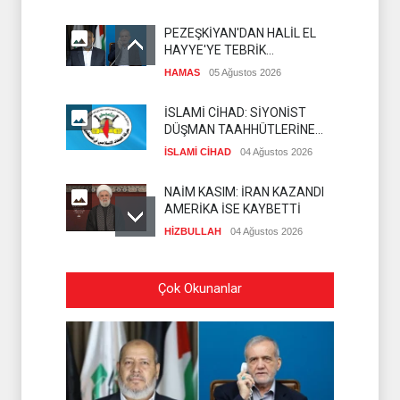
PEZEŞKİYAN'DAN HALİL EL
HAYYE'YE TEBRİK
TELEFONU
HAMAS
05 Ağustos 2026
İSLAMİ CİHAD: SİYONİST
DÜŞMAN TAAHHÜTLERİNE
UYMUYOR
İSLAMİ CİHAD
04 Ağustos 2026
NAİM KASIM: İRAN KAZANDI
AMERİKA İSE KAYBETTİ
HİZBULLAH
04 Ağustos 2026
GAZZE’DE KATLİAM: 9
Çok Okunanlar
ŞEHİT
GAZZE
02 Ağustos 2026
HAMAS'TAN
SİLAHSIZLANMA
KONUSUNDA NET
HAMAS
02 Ağustos 2026