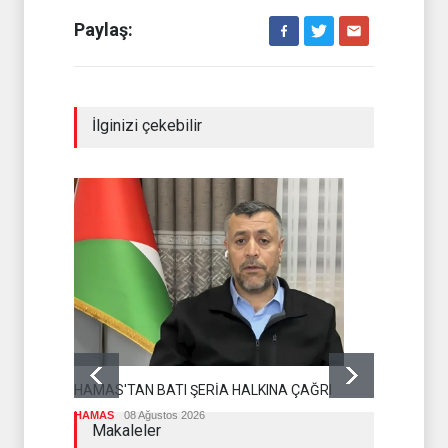
Paylaş:
İlginizi çekebilir
DR BİLAL L
OLMASI İS
HAMAS'TAN BATI ŞERİA HALKINA ÇAĞRI
İSLAM ÜLKEL
HAMAS
08 Ağustos 2026
Makaleler