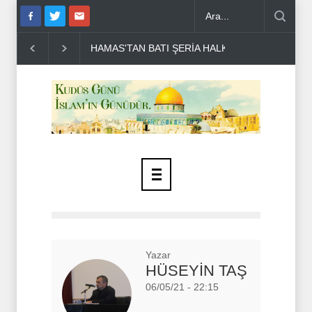
N BATI ŞERİA HALKINA ÇAĞRI ..
DR BİLAL LAKKİS: LÜBNAN'IN 
Yazar
HÜSEYİN TAŞ
06/05/21 - 22:15