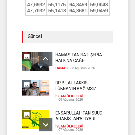
Güncel
HAMAS'TAN BATI ŞERİA
HALKINA ÇAĞRI
HAMAS
08 Ağustos 2026
DR BİLAL LAKKİS:
LÜBNAN'IN BAĞIMSIZ
OLMASI İSTENMİYOR
İSLAM ÜLKELERİ
08 Ağustos 2026
ENSARULLAH'TAN SUUDİ
ARABİSTAN'A UYARI
İSLAM ÜLKELERİ
07 Ağustos 2026