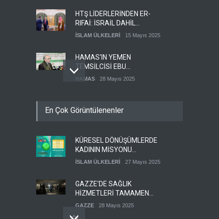
HTŞ LİDERLERİNDEN ER-
RIFAİ: İSRAİL DAHİL
HERKESLE BARIŞ
İSLAM ÜLKELERİ
15 Mayıs 2025
İSTİYORUZ
HAMAS'IN YEMEN
TEMSİLCİSİ EBU
ŞEMALE'DEN ÖNEMLİ
HAMAS
28 Mayıs 2025
AÇIKLAMALAR
İŞGALCİ İSRAİL ORDUSU
En Çok Görüntülenenler
YEDEK ASKERLERİ GÖREVE
ÇAĞIRDI
SİYONİST REJİM
27 Mayıs 2025
KÜRESEL DÖNÜŞÜMLERDE
GÜMÜŞHANE DÜNYA KUDÜS
KADININ MİSYONU
GÜNÜ BASIN AÇIKLAMASI
KONFERANSI
(VİDEO-FOTO)
İSLAM ÜLKELERİ
27 Mayıs 2025
KUDÜS GÜNÜ
11 Nisan 2024
DÜZENLENECEK
GAZZE'DE SAĞLIK
HİZMETLERİ TAMAMEN
ÇÖKMEK ÜZERE
GAZZE
28 Mayıs 2025