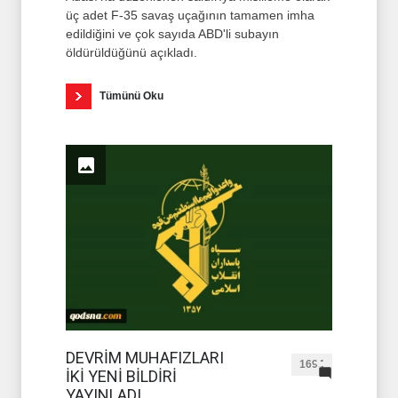
üç adet F-35 savaş uçağının tamamen imha
edildiğini ve çok sayıda ABD'li subayın
öldürüldüğünü açıkladı.
Tümünü Oku
DEVRİM MUHAFIZLARI
1694
İKİ YENİ BİLDİRİ
YAYINLADI