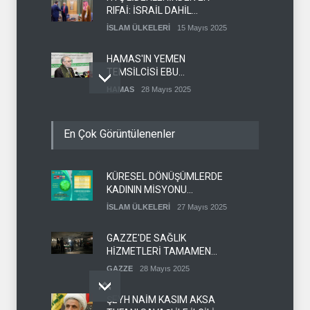
RIFAİ: İSRAİL DAHİL
HERKESLE BARIŞ
İSLAM ÜLKELERİ
15 Mayıs 2025
İSTİYORUZ
HAMAS'IN YEMEN
TEMSİLCİSİ EBU
ŞEMALE'DEN ÖNEMLİ
HAMAS
28 Mayıs 2025
AÇIKLAMALAR
İŞGALCİ İSRAİL ORDUSU
En Çok Görüntülenenler
YEDEK ASKERLERİ GÖREVE
ÇAĞIRDI
SİYONİST REJİM
27 Mayıs 2025
KÜRESEL DÖNÜŞÜMLERDE
GÜMÜŞHANE DÜNYA KUDÜS
KADININ MİSYONU
GÜNÜ BASIN AÇIKLAMASI
KONFERANSI
(VİDEO-FOTO)
İSLAM ÜLKELERİ
27 Mayıs 2025
KUDÜS GÜNÜ
11 Nisan 2024
DÜZENLENECEK
GAZZE'DE SAĞLIK
HİZMETLERİ TAMAMEN
ÇÖKMEK ÜZERE
GAZZE
28 Mayıs 2025
ŞEYH NAİM KASIM AKSA