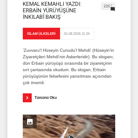
KEMAL KEMAHLI YAZDI:
2203
ERBAİN YÜRÜYÜŞÜNE
İNKILABÎ BAKIŞ
İSLAM ÜLKELERİ
01.08.2026 11:34
'Zuvvaru'l Hüseyin Cunudu'l Mehdi' (Hüseyin'in
Ziyaretçileri Mehdi'nin Askerleridir). Bu sloganı,
dün Erbain yürüyüşü sırasında bir ziyaretçinin
sırt çantasında okudum. Bu slogan, Erbain
yürüyüşünün felsefesini yansıtması açısından
çok önemli.
Tümünü Oku