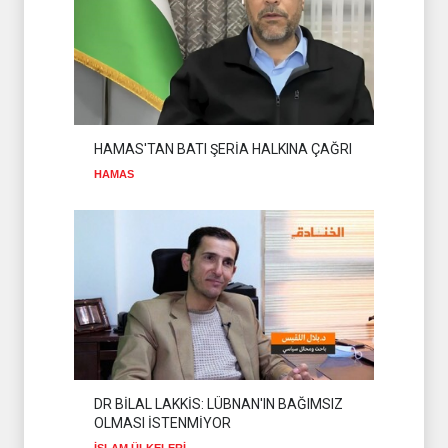
ŞEHİT
GAZZE
02 Ağustos 2026
SADULLAH ZAREİ MEKKE
ANLAŞMASINI
DEĞERLENDİRDİ
İSLAM ÜLKELERİ
08 Ağustos 2026
HAMAS'TAN BATI ŞERİA HALKINA ÇAĞRI
HAMAS
DR BİLAL LAKKİS: LÜBNAN'IN BAĞIMSIZ
OLMASI İSTENMİYOR