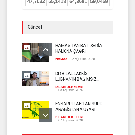
Güncel
HAMAS'TAN BATI ŞERİA
HALKINA ÇAĞRI
HAMAS
08 Ağustos 2026
DR BİLAL LAKKİS:
LÜBNAN'IN BAĞIMSIZ
OLMASI İSTENMİYOR
İSLAM ÜLKELERİ
08 Ağustos 2026
ENSARULLAH'TAN SUUDİ
ARABİSTAN'A UYARI
İSLAM ÜLKELERİ
07 Ağustos 2026
THE TELEGRAPH: İRAN