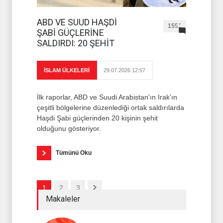
ABD VE SUUD HAŞDİ
1551
ŞABİ GÜÇLERİNE
SALDIRDI: 20 ŞEHİT
İSLAM ÜLKELERİ
29.07.2026 12:57
İlk raporlar, ABD ve Suudi Arabistan'ın Irak'ın
çeşitli bölgelerine düzenlediği ortak saldırılarda
Haşdi Şabi güçlerinden 20 kişinin şehit
olduğunu gösteriyor.
Tümünü Oku
1
2
3
Makaleler