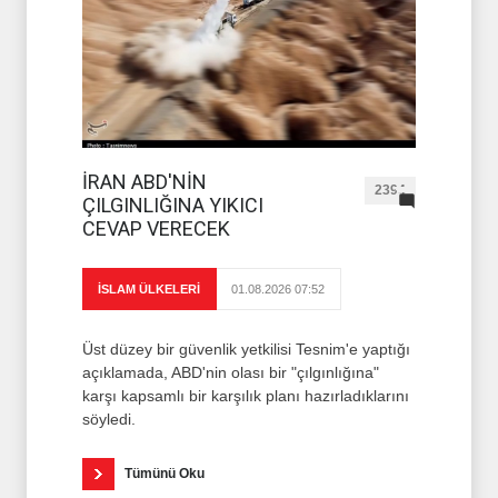
İRAN ABD'NİN
2394
ÇILGINLIĞINA YIKICI
CEVAP VERECEK
İSLAM ÜLKELERİ
01.08.2026 07:52
Üst düzey bir güvenlik yetkilisi Tesnim'e yaptığı
açıklamada, ABD'nin olası bir "çılgınlığına"
karşı kapsamlı bir karşılık planı hazırladıklarını
söyledi.
Tümünü Oku