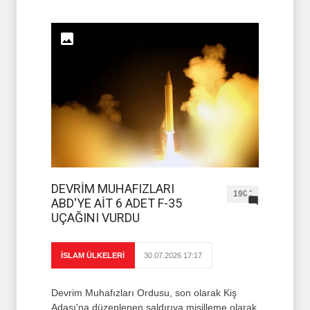
DEVRİM MUHAFIZLARI
1904
ABD'YE AİT 6 ADET F-35
UÇAĞINI VURDU
İSLAM ÜLKELERİ
30.07.2026 17:17
Devrim Muhafızları Ordusu, son olarak Kiş
Adası'na düzenlenen saldırıya misilleme olarak