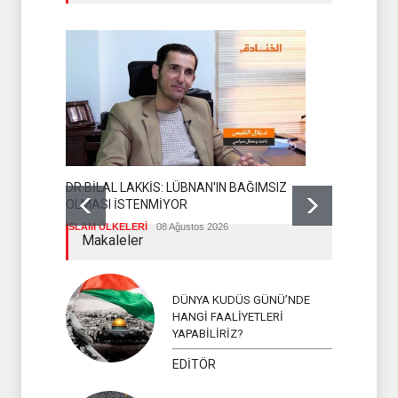
DR BİLAL LAKKİS: LÜBNAN'IN BAĞIMSIZ
OLMASI İSTENMİYOR
ENSARULLA
İSLAM ÜLKELERİ
08 Ağustos 2026
UYARI
Makaleler
İSLAM ÜLKEL
DÜNYA KUDÜS GÜNÜ’NDE
HANGİ FAALİYETLERİ
YAPABİLİRİZ?
EDİTÖR