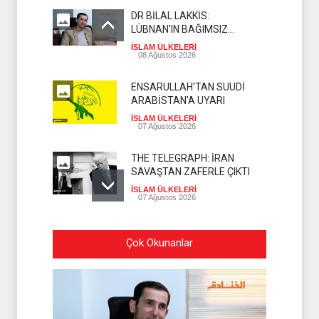
DR BİLAL LAKKİS:
LÜBNAN'IN BAĞIMSIZ
OLMASI İSTENMİYOR
İSLAM ÜLKELERİ
08 Ağustos 2026
ENSARULLAH'TAN SUUDİ
ARABİSTAN'A UYARI
İSLAM ÜLKELERİ
07 Ağustos 2026
THE TELEGRAPH: İRAN
SAVAŞTAN ZAFERLE ÇIKTI
İSLAM ÜLKELERİ
07 Ağustos 2026
MOSSAD'DA İRAN DEPREMİ
Çok Okunanlar
SİYONİST REJİM
07 Ağustos 2026
PEZEŞKİYAN'DAN HALİL EL
HAYYE'YE TEBRİK
TELEFONU