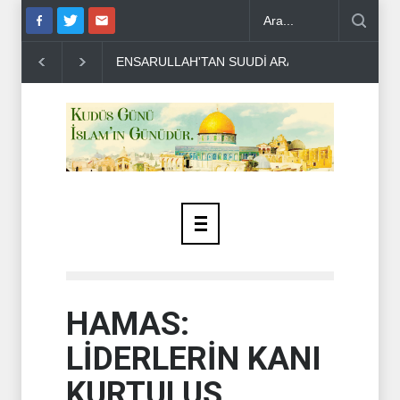
Dİ ARABİSTAN'A UYARI..
THE TELEGRAPH: İRAN SAVAŞTAN ZAFE
HAMAS:
LİDERLERİN KANI
KURTULUŞ