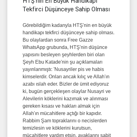
HTŞ’nin En Büyük Handikapı
Tekfirci Düşünceye Sahip Olması
Görebildiğim kadarıyla HTŞ'nin en büyük
handikapı tekfirci düşünceye sahip olması.
Bu olaylardan sonra Free Gazze
WhatsApp grubunda, HTŞ'nin düşünce
yapısını besleyen şeyhlerden biri olan
Şeyh Ebu Katade'nin şu açıklamaları
yayınlanmıştı: 'Nusayriler pis ve habis
kimselerdir. Onları ancak kılıç ve Allah'ın
azabı ıslah eder. Bizler de ümit ediyoruz
ki, bugün gerçekleşen olaylar Nusayri ve
Alevilerin köklerini kazımak ve alınması
gereken kısası ve hakları almak için
Allah'ın mücahitlere açtığı bir kapıdır.
Rabbim Şam topraklarını o necislerden
temizlesin ve köklerini kurutsun,
mücahitlere yardım etsin, ayaklarını sabit