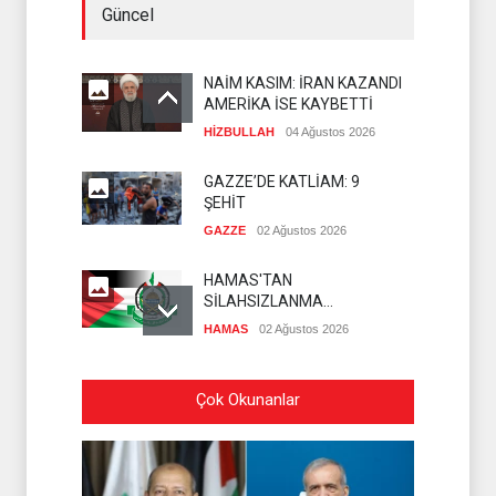
Güncel
NAİM KASIM: İRAN KAZANDI
AMERİKA İSE KAYBETTİ
HİZBULLAH
04 Ağustos 2026
GAZZE’DE KATLİAM: 9
ŞEHİT
GAZZE
02 Ağustos 2026
HAMAS'TAN
SİLAHSIZLANMA
KONUSUNDA NET
HAMAS
02 Ağustos 2026
AÇIKLAMA
ALİ FEYYAD LÜBNAN'DAKİ
Çok Okunanlar
SON DURUMU
DEĞERLENDİRDİ
HİZBULLAH
02 Ağustos 2026
DİRENİŞ ÇADIRI'NDAN