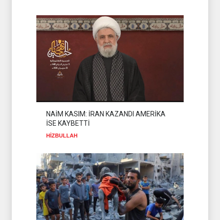
İSLAMİ CİHAD: SİYONİST
DÜŞMAN TAAHHÜTLERİNE
UYMUYOR
İSLAMİ CİHAD
04 Ağustos 2026
NAİM KASIM: İRAN KAZANDI AMERİKA
İSE KAYBETTİ
HİZBULLAH