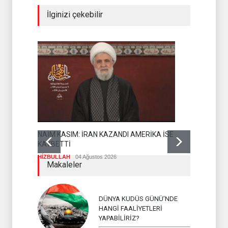
İlginizi çekebilir
GAZZE BARI
NAİM KASIM: İRAN KAZANDI AMERİKA İSE
DAHA ORTA
KAYBETTİ
DİRENİŞ CEP
HİZBULLAH
04 Ağustos 2026
Makaleler
DÜNYA KUDÜS GÜNÜ’NDE
HANGİ FAALİYETLERİ
YAPABİLİRİZ?