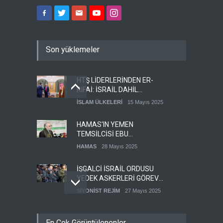
Son yüklemeler
HTŞ LİDERLERİNDEN ER-
RIFAİ: İSRAİL DAHİL
HERKESLE BARIŞ
İSLAM ÜLKELERİ
15 Mayıs 2025
İSTİYORUZ
HAMAS'IN YEMEN
TEMSİLCİSİ EBU
ŞEMALE'DEN ÖNEMLİ
HAMAS
28 Mayıs 2025
AÇIKLAMALAR
İŞGALCİ İSRAİL ORDUSU
YEDEK ASKERLERİ GÖREVE
ÇAĞIRDI
SİYONİST REJİM
27 Mayıs 2025
GÜMÜŞHANE DÜNYA KUDÜS
En Çok Görüntülenenler
GÜNÜ BASIN AÇIKLAMASI