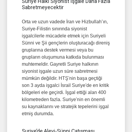
Suriye Halkı Siyonist İşgale Daha Fazla
Sabretmeyecektir
Orta ve uzun vadede İran ve Hizbullah’ın,
Suriye-Filistin sınırında siyonist
işgalcilerle mücadele etmek için Suriyeli
Sünni ve Şii gençlerin oluşturacağı direniş
gruplarına destek vermesi veya bu
grupların oluşumuna katkıda bulunması
muhtemeldir. Gayretli Suriye halkının
siyonist işgale uzun süre sabretmesi
mümkün değildir. HTŞ'nin başa geçtiği
son 3 ayda işgalci İsrail Suriye'de en kritik
bölgeleri ele geçirdi. İşgal ettiği alan 400
kilometreden fazla. Suriye'nin en önemli
su kaynaklarını ve stratejik tepelerini işgal
etmiş durumda.
Suriye’de Alevi-Sünni Çatışması