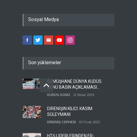
Sosyal Medya
Son yüklemeler
GÜMÜŞHANE DÜNYA KUDÜS
GÜNÜ BASIN AÇIKLAMASI
(VİDEO-FOTO)
KUDÜS GÜNÜ
11 Nisan 2024
DİRENİŞİN KILICI: KASIM
SÜLEYMANİ
DİRENİŞ CEPHESİ
03 Ocak 2022
HTŞ LİDERLERİNDEN ER-