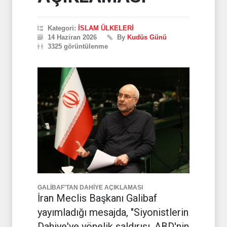
Kategori:
İSLAM ÜLKELERİ
14 Haziran 2026
By
Kudüs Günü
3325 görüntülenme
GALİBAF'TAN DAHİYE AÇIKLAMASI
İran Meclis Başkanı Galibaf
yayımladığı mesajda, "Siyonistlerin
Dahiye'ye yönelik saldırısı, ABD'nin