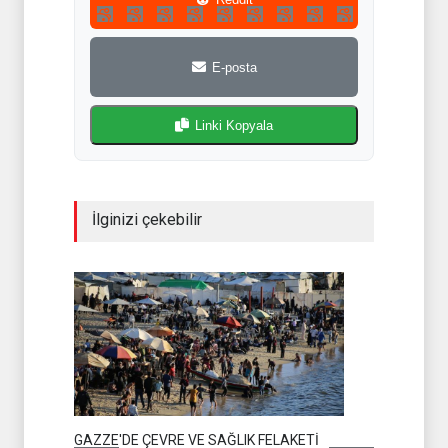
E-posta
Linki Kopyala
İlginizi çekebilir
İSLAMİ Cİ
GAZZE'DE ÇEVRE VE SAĞLIK FELAKETİ