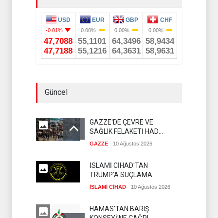
Güncel
GAZZE'DE ÇEVRE VE
SAĞLIK FELAKETİ HAD
SAFHADA
GAZZE
10 Ağustos 2026
İSLAMİ CİHAD'TAN
TRUMP'A SUÇLAMA
İSLAMİ CİHAD
10 Ağustos 2026
HAMAS'TAN BARIŞ