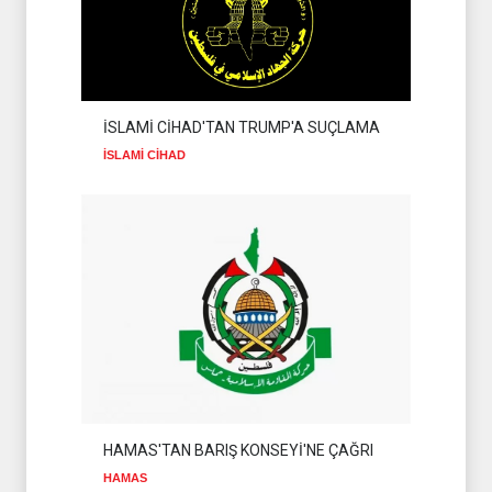
ANLAŞMASINI
DEĞERLENDİRDİ
İSLAM ÜLKELERİ
08 Ağustos 2026
HAMAS'TAN BATI ŞERİA
HALKINA ÇAĞRI
İSLAMİ CİHAD'TAN TRUMP'A SUÇLAMA
HAMAS
08 Ağustos 2026
İSLAMİ CİHAD
DR BİLAL LAKKİS:
LÜBNAN'IN BAĞIMSIZ
OLMASI İSTENMİYOR
İSLAM ÜLKELERİ
08 Ağustos 2026
HAMAS'TAN BARIŞ KONSEYİ'NE ÇAĞRI
HAMAS