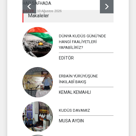
İSLAMİ CİHA
HAD SAFHADA
GAZZE
10 Ağustos 2026
Makaleler
DÜNYA KUDÜS GÜNÜ’NDE
HANGİ FAALİYETLERİ
YAPABİLİRİZ?
EDİTÖR
ERBAİN YÜRÜYÜŞÜNE
İNKILABÎ BAKIŞ
KEMAL KEMAHLI
KUDÜS DAVAMIZ
MUSA AYDIN