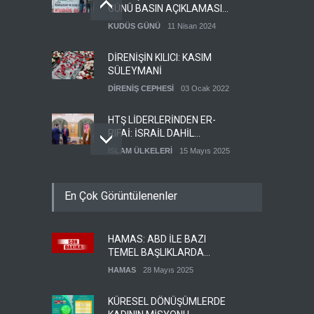
GÜNÜ BASIN AÇIKLAMASI
(VİDEO-FOTO)
KUDÜS GÜNÜ
11 Nisan 2024
DİRENİŞİN KILICI: KASIM
SÜLEYMANİ
DİRENİŞ CEPHESİ
03 Ocak 2022
HTŞ LİDERLERİNDEN ER-
RIFAİ: İSRAİL DAHİL
HERKESLE BARIŞ
İSLAM ÜLKELERİ
15 Mayıs 2025
İSTİYORUZ
HAMAS'IN YEMEN
En Çok Görüntülenenler
TEMSİLCİSİ EBU
ŞEMALE'DEN ÖNEMLİ
HAMAS
28 Mayıs 2025
AÇIKLAMALAR
HAMAS: ABD İLE BAZI
İŞGALCİ İSRAİL ORDUSU
TEMEL BAŞLIKLARDA
YEDEK ASKERLERİ GÖREVE
MUTABAKATA VARDIK
ÇAĞIRDI
HAMAS
28 Mayıs 2025
SİYONİST REJİM
27 Mayıs 2025
KÜRESEL DÖNÜŞÜMLERDE