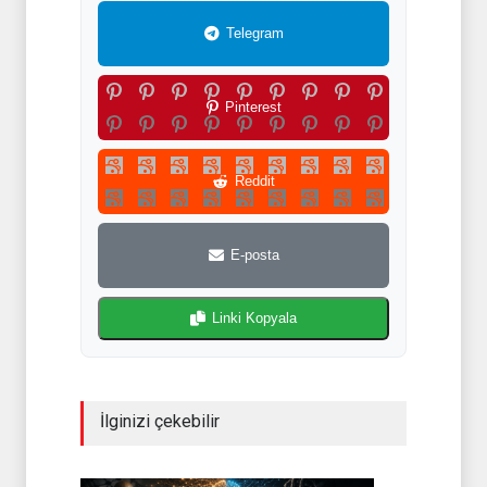
Telegram
Pinterest
Reddit
E-posta
Linki Kopyala
İlginizi çekebilir