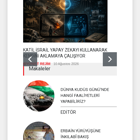
FAHRİ EBU 
KATİL İSRAİL YAPAY ZEKAYI KULLANARAK
KUDÜS PLAN
KENDİNİ AKLAMAYA ÇALIŞIYOR
KUDÜS
10 A
SİYONİST REJİM
10 Ağustos 2026
Makaleler
DÜNYA KUDÜS GÜNÜ’NDE
HANGİ FAALİYETLERİ
YAPABİLİRİZ?
EDİTÖR
ERBAİN YÜRÜYÜŞÜNE
İNKILABÎ BAKIŞ