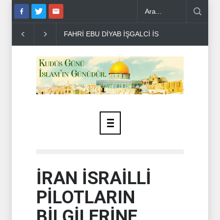
FAHRİ EBU DİYAB İŞGALCİ İSRAİL'İN KUDÜS PLANINI DE�..
İRAN İSRAİLLİ
PİLOTLARIN
BİLGİLERİNE