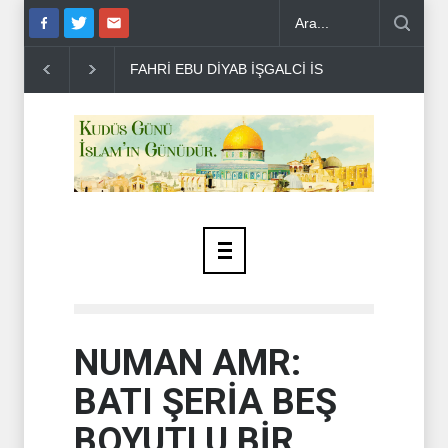
 KUDÜS PLANINI DE�..
GAZZE'DE ÇEVRE VE SAĞLIK FELAKETİ H
NUMAN AMR:
BATI ŞERİA BEŞ
BOYUTLU BİR