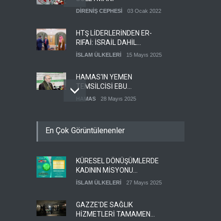
DİRENİŞ CEPHESİ
03 Ocak 2022
HTŞ LİDERLERİNDEN ER-
RIFAİ: İSRAİL DAHİL
HERKESLE BARIŞ
İSLAM ÜLKELERİ
15 Mayıs 2025
İSTİYORUZ
HAMAS'IN YEMEN
TEMSİLCİSİ EBU
ŞEMALE'DEN ÖNEMLİ
HAMAS
28 Mayıs 2025
AÇIKLAMALAR
İŞGALCİ İSRAİL ORDUSU
En Çok Görüntülenenler
YEDEK ASKERLERİ GÖREVE
ÇAĞIRDI
SİYONİST REJİM
27 Mayıs 2025
KÜRESEL DÖNÜŞÜMLERDE
GÜMÜŞHANE DÜNYA KUDÜS
KADININ MİSYONU
GÜNÜ BASIN AÇIKLAMASI
KONFERANSI
(VİDEO-FOTO)
İSLAM ÜLKELERİ
27 Mayıs 2025
KUDÜS GÜNÜ
11 Nisan 2024
DÜZENLENECEK
GAZZE'DE SAĞLIK
HİZMETLERİ TAMAMEN