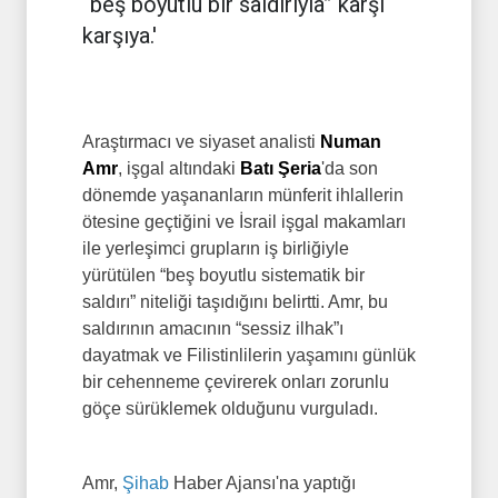
“beş boyutlu bir saldırıyla” karşı
karşıya.'
Araştırmacı ve siyaset analisti
Numan
Amr
, işgal altındaki
Batı Şeria
'da son
dönemde yaşananların münferit ihlallerin
ötesine geçtiğini ve İsrail işgal makamları
ile yerleşimci grupların iş birliğiyle
yürütülen “beş boyutlu sistematik bir
saldırı” niteliği taşıdığını belirtti. Amr, bu
saldırının amacının “sessiz ilhak”ı
dayatmak ve Filistinlilerin yaşamını günlük
bir cehenneme çevirerek onları zorunlu
göçe sürüklemek olduğunu vurguladı.
Amr,
Şihab
Haber Ajansı'na yaptığı