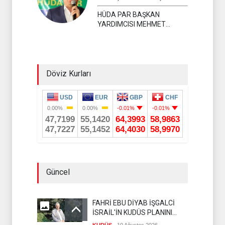
HÜDA PAR BAŞKAN
YARDIMCISI MEHMET
YAVUZ
Döviz Kurları
Güncel
FAHRİ EBU DİYAB İŞGALCİ
İSRAİL'İN KUDÜS PLANINI
DEŞİFRE ETTİ
KUDÜS
10 Ağustos 2026