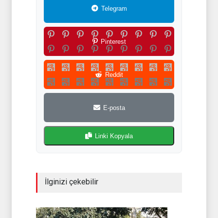
Telegram
Pinterest
Reddit
E-posta
Linki Kopyala
İlginizi çekebilir