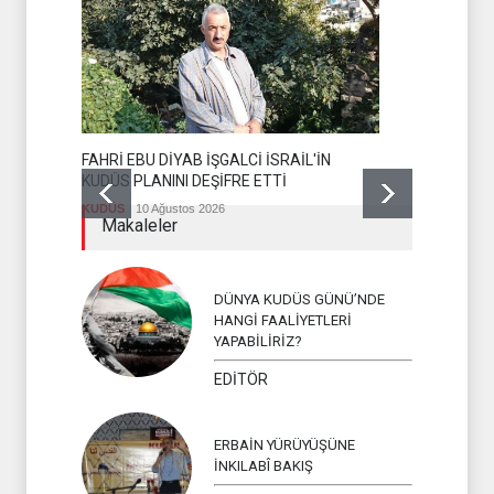
FAHRİ EBU DİYAB İŞGALCİ İSRAİL'İN
GAZZE'DE 
KUDÜS PLANINI DEŞİFRE ETTİ
HAD SAFH
KUDÜS
10 Ağustos 2026
GAZZE
10 A
Makaleler
DÜNYA KUDÜS GÜNÜ’NDE
HANGİ FAALİYETLERİ
YAPABİLİRİZ?
EDİTÖR
ERBAİN YÜRÜYÜŞÜNE
İNKILABÎ BAKIŞ