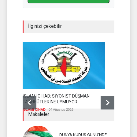
İlginizi çekebilir
İSLAMİ CİHAD: SİYONİST DÜŞMAN
NAİM KASI
TAAHHÜTLERİNE UYMUYOR
KAYBETTİ
İSLAMİ CİHAD
04 Ağustos 2026
HİZBULLAH
Makaleler
DÜNYA KUDÜS GÜNÜ’NDE