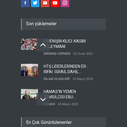
Son yüklemeler
DİRENİŞİN KILICI: KASIM
SÜLEYMANİ
DİRENİŞ CEPHESİ
03 Ocak 2022
HTŞ LİDERLERİNDEN ER-
RIFAİ: İSRAİL DAHİL
HERKESLE BARIŞ
İSLAM ÜLKELERİ
15 Mayıs 2025
İSTİYORUZ
HAMAS'IN YEMEN
TEMSİLCİSİ EBU
ŞEMALE'DEN ÖNEMLİ
HAMAS
28 Mayıs 2025
AÇIKLAMALAR
İŞGALCİ İSRAİL ORDUSU
En Çok Görüntülenenler
YEDEK ASKERLERİ GÖREVE