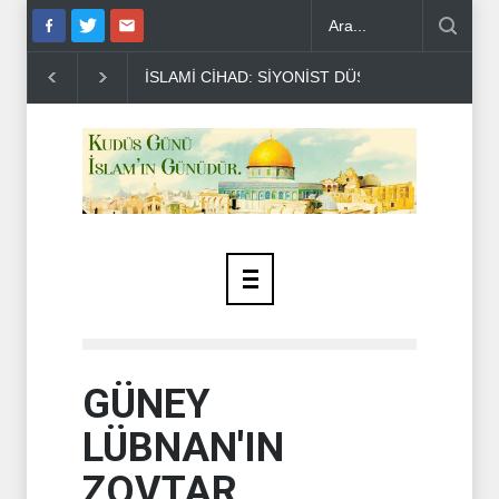
AAHHÜTLERİNE UYMUYOR..
NAİM KASIM: İRAN KAZANDI AMERİKA 
GÜNEY
LÜBNAN'IN
ZOVTAR