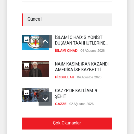
Güncel
İSLAMİ CİHAD: SİYONİST
DÜŞMAN TAAHHÜTLERİNE
UYMUYOR
İSLAMİ CİHAD
04 Ağustos 2026
NAİM KASIM: İRAN KAZANDI
AMERİKA İSE KAYBETTİ
HİZBULLAH
04 Ağustos 2026
GAZZE’DE KATLİAM: 9
ŞEHİT
GAZZE
02 Ağustos 2026
HAMAS'TAN
Çok Okunanlar
SİLAHSIZLANMA
KONUSUNDA NET
HAMAS
02 Ağustos 2026