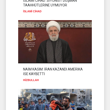
İSLAMİ CİHAD: SİYONİST DÜŞMAN
SALDIRILARI KINADI
TAAHHÜTLERİNE UYMUYOR
HİZBULLAH
31 Temmuz 2026
İSLAMİ CİHAD
PEZEŞKİYAN'DAN HALİL EL
HAYYE'YE TEBRİK
TELEFONU
HAMAS
05 Ağustos 2026
NAİM KASIM: İRAN KAZANDI AMERİKA
İSE KAYBETTİ
HİZBULLAH