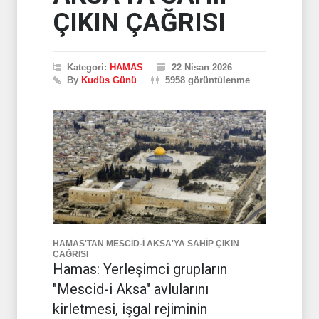
ÇIKIN ÇAĞRISI
Kategori:
HAMAS
22 Nisan 2026
By
Kudüs Günü
5958 görüntülenme
HAMAS'TAN MESCİD-İ AKSA'YA SAHİP ÇIKIN
ÇAĞRISI
Hamas: Yerleşimci grupların
"Mescid-i Aksa" avlularını
kirletmesi, işgal rejiminin