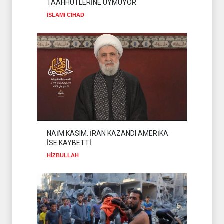
TAAHHÜTLERİNE UYMUYOR
İSLAMİ CİHAD
KEMAL KEMAHLI YAZDI:
ERBAİN YÜRÜYÜŞÜNE
İNKILABÎ BAKIŞ
İSLAM ÜLKELERİ
01 Ağustos 2026
NAİM KASIM: İRAN KAZANDI AMERİKA
İSE KAYBETTİ
HİZBULLAH