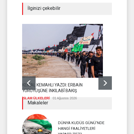
İlginizi çekebilir
KEMAL KEMAHLI YAZDI: ERBAİN
İRAN ABD'N
YÜRÜYÜŞÜNE İNKILABÎ BAKIŞ
VERECEK
İSLAM ÜLKELERİ
01 Ağustos 2026
İSLAM ÜLKEL
Makaleler
DÜNYA KUDÜS GÜNÜ’NDE
HANGİ FAALİYETLERİ