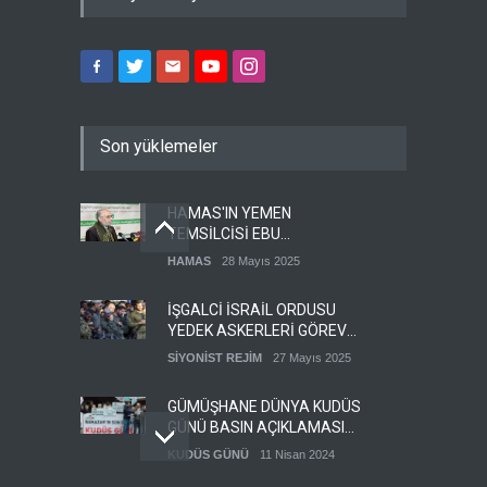
Son yüklemeler
HAMAS'IN YEMEN
TEMSİLCİSİ EBU
ŞEMALE'DEN ÖNEMLİ
HAMAS
28 Mayıs 2025
AÇIKLAMALAR
İŞGALCİ İSRAİL ORDUSU
YEDEK ASKERLERİ GÖREVE
ÇAĞIRDI
SİYONİST REJİM
27 Mayıs 2025
GÜMÜŞHANE DÜNYA KUDÜS
GÜNÜ BASIN AÇIKLAMASI
(VİDEO-FOTO)
KUDÜS GÜNÜ
11 Nisan 2024