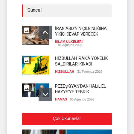
Güncel
İRAN ABD'NİN ÇILGINLIĞINA
YIKICI CEVAP VERECEK
İSLAM ÜLKELERİ
01 Ağustos 2026
HİZBULLAH IRAK'A YÖNELİK
SALDIRILARI KINADI
HİZBULLAH
31 Temmuz 2026
PEZEŞKİYAN'DAN HALİL EL
HAYYE'YE TEBRİK
TELEFONU
HAMAS
05 Ağustos 2026
İSLAMİ CİHAD: SİYONİST
Çok Okunanlar
DÜŞMAN TAAHHÜTLERİNE
UYMUYOR
İSLAMİ CİHAD
04 Ağustos 2026