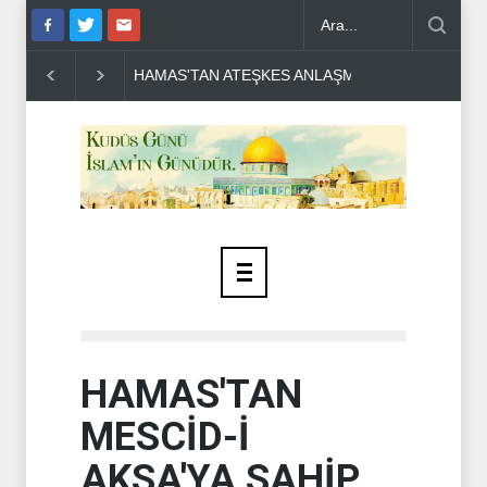
FİLİSTİN ULUSAL KABİLELER BİRLİĞİNDEN ÖNE
HAMAS'TAN
MESCİD-İ
AKSA'YA SAHİP