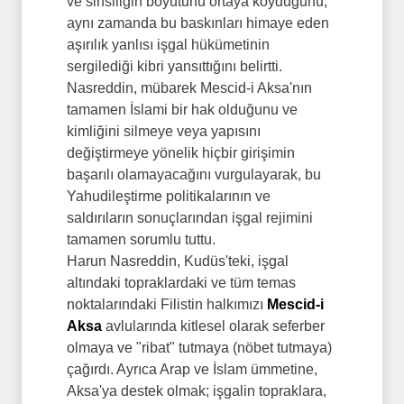
ve sinsiliğin boyutunu ortaya koyduğunu,
aynı zamanda bu baskınları himaye eden
aşırılık yanlısı işgal hükümetinin
sergilediği kibri yansıttığını belirtti.
​Nasreddin, mübarek Mescid-i Aksa'nın
tamamen İslami bir hak olduğunu ve
kimliğini silmeye veya yapısını
değiştirmeye yönelik hiçbir girişimin
başarılı olamayacağını vurgulayarak, bu
Yahudileştirme politikalarının ve
saldırıların sonuçlarından işgal rejimini
tamamen sorumlu tuttu.
​Harun Nasreddin, Kudüs'teki, işgal
altındaki topraklardaki ve tüm temas
noktalarındaki Filistin halkımızı
Mescid-i
Aksa
avlularında kitlesel olarak seferber
olmaya ve "ribat" tutmaya (nöbet tutmaya)
çağırdı. Ayrıca Arap ve İslam ümmetine,
Aksa'ya destek olmak; işgalin topraklara,