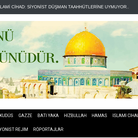
AİM KASIM: İRAN KAZANDI AMERİKA İSE KAYBETTİ..
GAZZE BARIŞ
KUDÜS
GAZZE
BATI YAKA
HİZBULLAH
HAMAS
İSLAMİ CİHA
YONİST REJİM
RÖPORTAJLAR