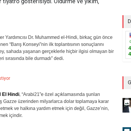
r tiyatro gösterisiydi. Öldürme ve yıkım,
D
eter Yardımcısı Dr. Muhammed el-Hindi, birkaç gün önce
nen “Barış Konseyi”nin ilk toplantısının sonuçlarını
y, sahada yaşanan gerçeklerle hiçbir ilgisi olmayan bir
eri sırasında bile durmadı” dedi.
stiyor
G
El Hindi
, “Arabi21”e özel açıklamasında şunları
mış Gazze üzerinden milyarlarca dolar toplamaya karar
etmek ve halkına yardım etmek için değil, Gazze’nin,
mek içindir.