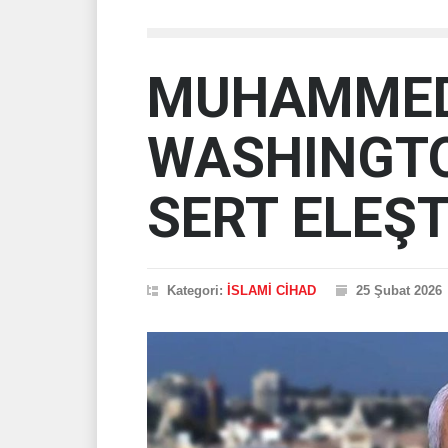
MUHAMMED 
WASHINGTO
SERT ELEŞT
Kategori:
İSLAMİ CİHAD
25 Şubat 2026