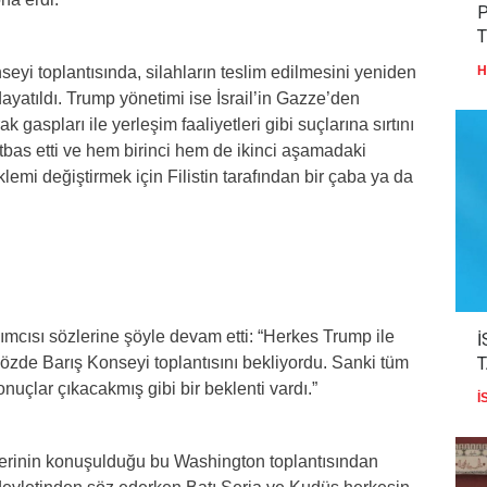
P
T
seyi toplantısında, silahların teslim edilmesini yeniden
H
dayatıldı. Trump yönetimi ise İsrail’in Gazze’den
gaspları ile yerleşim faaliyetleri gibi suçlarına sırtını
rtbas etti ve hem birinci hem de ikinci aşamadaki
emi değiştirmek için Filistin tarafından bir çaba ya da
mcısı sözlerine şöyle devam etti: “Herkes Trump ile
İ
zde Barış Konseyi toplantısını bekliyordu. Sanki tüm
onuçlar çıkacakmış gibi bir beklenti vardı.”
İ
kaderinin konuşulduğu bu Washington toplantısından