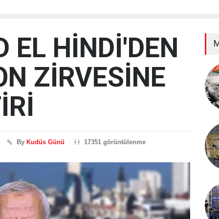
EL HİNDİ'DEN
M
N ZİRVESİNE
İRİ
By
Kudüs Günü
17351 görüntülenme