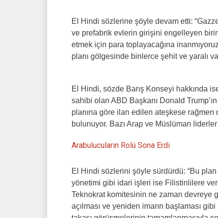
El Hindi sözlerine şöyle devam etti: “Gazze’
ve prefabrik evlerin girişini engelleyen bi
etmek için para toplayacağına inanmıyoruz
planı gölgesinde binlerce şehit ve yaralı va
El Hindi, sözde Barış Konseyi hakkında ise 
sahibi olan ABD Başkanı Donald Trump’ın k
planına göre ilan edilen ateşkese rağmen 
bulunuyor. Bazı Arap ve Müslüman liderler d
Arabulucuların Rolü Sona Erdi
El Hindi sözlerini şöyle sürdürdü: “Bu plan
yönetimi gibi idari işleri ise Filistinlilere 
Teknokrat komitesinin ne zaman devreye gir
açılması ve yeniden imarın başlaması gibi 
takası görüşmelerinin tamamlanmasıyla so