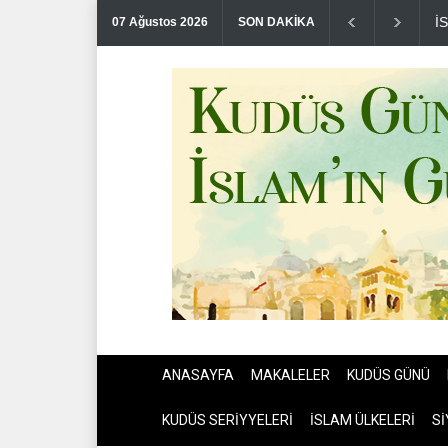
N
07 Ağustos 2026
SON DAKİKA
ANASAYFA
MAKALELER
KUDÜS GÜNÜ
KUDÜS SERİYYELERİ
İSLAM ÜLKELERİ
Sİ