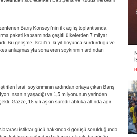
n devletinden söz ederken Batı Şeria ve Kudüs herkesin
lenen Barış Konseyi’nin ilk açılış toplantısında
rma paketi kapsamında çeşitli ülkelerden 7 milyar
adı. Bu gelişme, İsrail’in iki yıl boyunca sürdürdüğü ve
şkes anlaşmasıyla sona eren soykırımın ardından
N
İ
H
irilen İsrail soykırımının ardından ortaya çıkan Barış
ilyon insanın yaşadığı ve 1,5 milyonunun yerinden
kti. Gazze, 18 yılı aşkın süredir abluka altında ağır
lararası istikrar gücü hakkındaki görüşü sorulduğunda
katılıp katılmayacağından bağımsız olarak, bu gücün