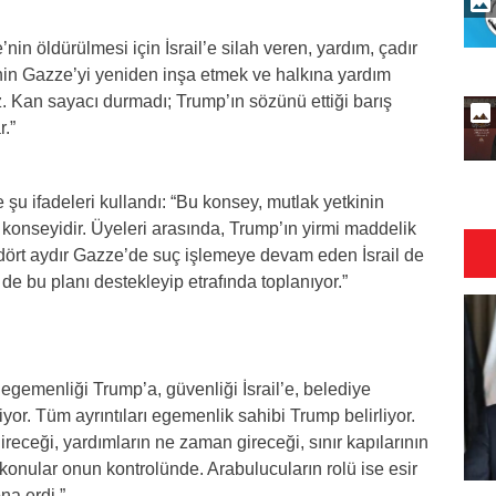
nin öldürülmesi için İsrail’e silah veren, yardım, çadır
rinin Gazze’yi yeniden inşa etmek ve halkına yardım
. Kan sayacı durmadı; Trump’ın sözünü ettiği barış
r.”
şu ifadeleri kullandı: “Bu konsey, mutlak yetkinin
onseyidir. Üyeleri arasında, Trump’ın yirmi maddelik
dört aydır Gazze’de suç işlemeye devam eden İsrail de
e bu planı destekleyip etrafında toplanıyor.”
 egemenliği Trump’a, güvenliği İsrail’e, belediye
veriyor. Tüm ayrıntıları egemenlik sahibi Trump belirliyor.
eceği, yardımların ne zaman gireceği, sınır kapılarının
konular onun kontrolünde. Arabulucuların rolü ise esir
na erdi.”