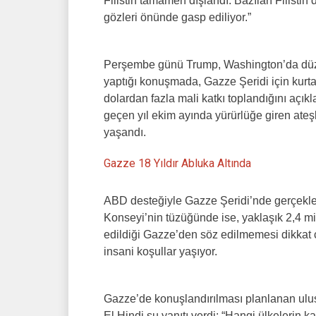
Filistin tamamen dışlandı. Bazıları Filisti
gözleri önünde gasp ediliyor.”
Perşembe günü Trump, Washington’da düzen
yaptığı konuşmada, Gazze Şeridi için kurta
dolardan fazla mali katkı toplandığını açıkl
geçen yıl ekim ayında yürürlüğe giren ate
yaşandı.
Gazze 18 Yıldır Abluka Altında
ABD desteğiyle Gazze Şeridi’nde gerçekleşt
Konseyi’nin tüzüğünde ise, yaklaşık 2,4 m
edildiği Gazze’den söz edilmemesi dikkat çe
insani koşullar yaşıyor.
Gazze’de konuşlandırılması planlanan ulus
El Hindi şu yanıtı verdi: “Hangi ülkelerin 