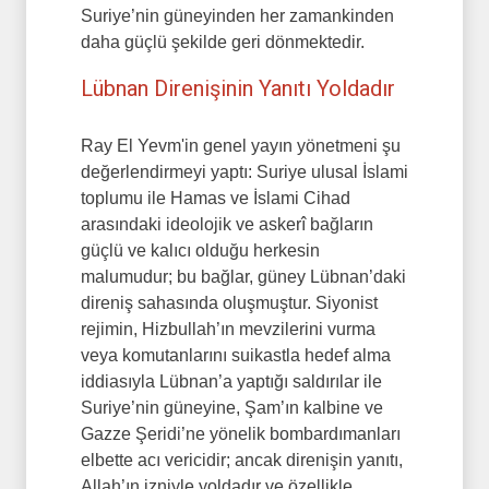
Suriye’nin güneyinden her zamankinden
daha güçlü şekilde geri dönmektedir.
Lübnan Direnişinin Yanıtı Yoldadır
Ray El Yevm'in genel yayın yönetmeni şu
değerlendirmeyi yaptı: Suriye ulusal İslami
toplumu ile Hamas ve İslami Cihad
arasındaki ideolojik ve askerî bağların
güçlü ve kalıcı olduğu herkesin
malumudur; bu bağlar, güney Lübnan’daki
direniş sahasında oluşmuştur. Siyonist
rejimin, Hizbullah’ın mevzilerini vurma
veya komutanlarını suikastla hedef alma
iddiasıyla Lübnan’a yaptığı saldırılar ile
Suriye’nin güneyine, Şam’ın kalbine ve
Gazze Şeridi’ne yönelik bombardımanları
elbette acı vericidir; ancak direnişin yanıtı,
Allah’ın izniyle yoldadır ve özellikle