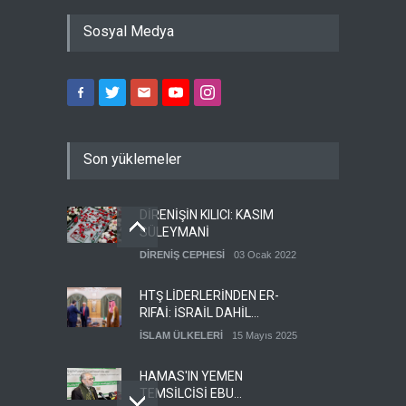
Sosyal Medya
Son yüklemeler
DİRENİŞİN KILICI: KASIM
SÜLEYMANİ
DİRENİŞ CEPHESİ
03 Ocak 2022
HTŞ LİDERLERİNDEN ER-
RIFAİ: İSRAİL DAHİL
HERKESLE BARIŞ
İSLAM ÜLKELERİ
15 Mayıs 2025
İSTİYORUZ
HAMAS'IN YEMEN
TEMSİLCİSİ EBU