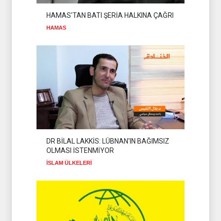
DEĞERLENDİRDİ
İSLAM ÜLKELERİ
08 Ağustos 2026
HAMAS'TAN BATI ŞERİA HALKINA ÇAĞRI
HAMAS
DR BİLAL LAKKİS: LÜBNAN'IN BAĞIMSIZ
OLMASI İSTENMİYOR
İSLAM ÜLKELERİ