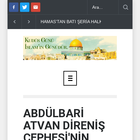
 HALKINA ÇAĞRI ..
DR BİLAL LAKKİS: LÜBNAN'IN BAĞIMSIZ OLMA
ABDÜLBARİ
ATVAN DİRENİŞ
CEPHESİ'NİN