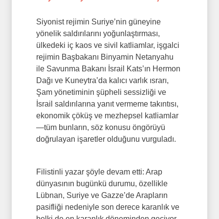
Siyonist rejimin Suriye’nin güneyine
yönelik saldırılarını yoğunlaştırması,
ülkedeki iç kaos ve sivil katliamlar, işgalci
rejimin Başbakanı Binyamin Netanyahu
ile Savunma Bakanı İsrail Kats’ın Hermon
Dağı ve Kuneytra’da kalıcı varlık ısrarı,
Şam yönetiminin şüpheli sessizliği ve
İsrail saldırılarına yanıt vermeme takıntısı,
ekonomik çöküş ve mezhepsel katliamlar
—tüm bunların, söz konusu öngörüyü
doğrulayan işaretler olduğunu vurguladı.
Filistinli yazar şöyle devam etti: Arap
dünyasının bugünkü durumu, özellikle
Lübnan, Suriye ve Gazze’de Arapların
pasifliği nedeniyle son derece karanlık ve
belki de en karanlık döneminden geçiyor.