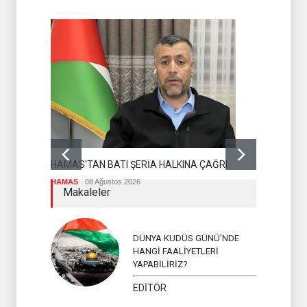
DR BİLAL L
OLMASI İS
HAMAS'TAN BATI ŞERİA HALKINA ÇAĞRI
İSLAM ÜLKEL
HAMAS
08 Ağustos 2026
Makaleler
DÜNYA KUDÜS GÜNÜ’NDE
HANGİ FAALİYETLERİ
YAPABİLİRİZ?
EDİTÖR