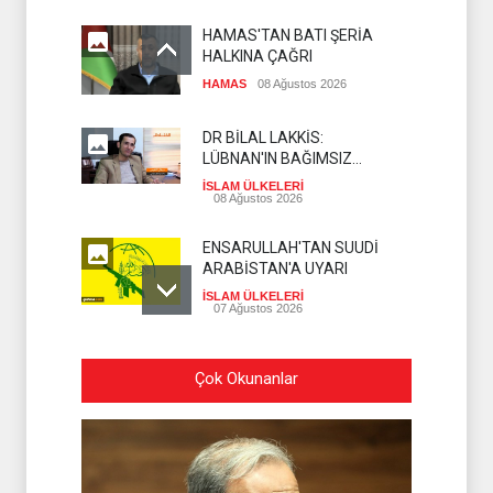
HAMAS'TAN BATI ŞERİA
HALKINA ÇAĞRI
HAMAS
08 Ağustos 2026
DR BİLAL LAKKİS:
LÜBNAN'IN BAĞIMSIZ
OLMASI İSTENMİYOR
İSLAM ÜLKELERİ
08 Ağustos 2026
ENSARULLAH'TAN SUUDİ
ARABİSTAN'A UYARI
İSLAM ÜLKELERİ
07 Ağustos 2026
THE TELEGRAPH: İRAN
Çok Okunanlar
SAVAŞTAN ZAFERLE ÇIKTI
İSLAM ÜLKELERİ
07 Ağustos 2026
MOSSAD'DA İRAN DEPREMİ