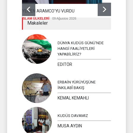
YEMEN ARAMCO'YU VURDU
HÜSEYİN E
DÜŞMANLA 
İSLAM ÜLKELERİ
09 Ağustos 2026
DEĞERLEND
Makaleler
HİZBULLAH
DÜNYA KUDÜS GÜNÜ’NDE
HANGİ FAALİYETLERİ
YAPABİLİRİZ?
EDİTÖR
ERBAİN YÜRÜYÜŞÜNE
İNKILABÎ BAKIŞ
KEMAL KEMAHLI
KUDÜS DAVAMIZ
MUSA AYDIN