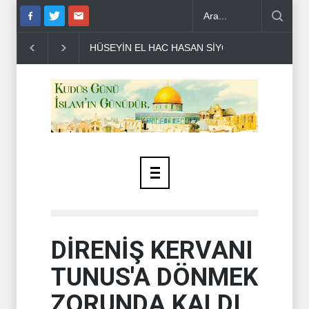
ÜŞMANLA YAPILAN MÜZAKE..
SİYONİST İSRAİL ASKERLERİ KUN
DİRENİŞ KERVANI
TUNUS'A DÖNMEK
ZORUNDA KALDI