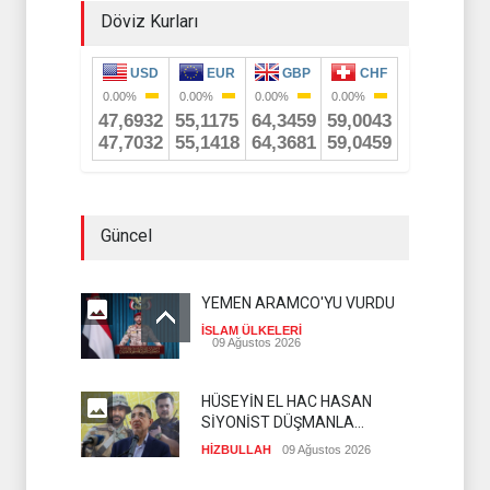
Döviz Kurları
Güncel
YEMEN ARAMCO'YU VURDU
İSLAM ÜLKELERİ
09 Ağustos 2026
HÜSEYİN EL HAC HASAN
SİYONİST DÜŞMANLA
YAPILAN MÜZAKERELERİ
HİZBULLAH
09 Ağustos 2026
DEĞERLENDİRDİ