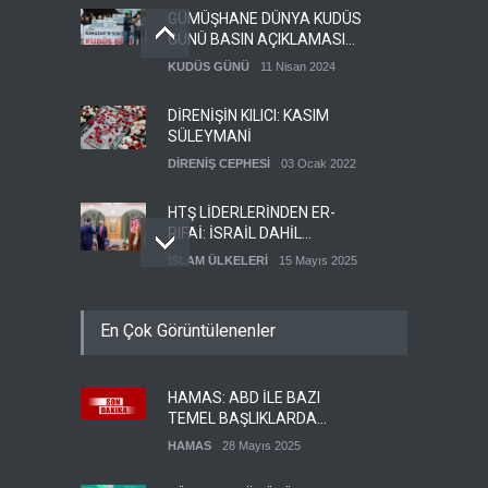
GÜMÜŞHANE DÜNYA KUDÜS
GÜNÜ BASIN AÇIKLAMASI
(VİDEO-FOTO)
KUDÜS GÜNÜ
11 Nisan 2024
DİRENİŞİN KILICI: KASIM
SÜLEYMANİ
DİRENİŞ CEPHESİ
03 Ocak 2022
HTŞ LİDERLERİNDEN ER-
RIFAİ: İSRAİL DAHİL
HERKESLE BARIŞ
İSLAM ÜLKELERİ
15 Mayıs 2025
İSTİYORUZ
HAMAS'IN YEMEN
En Çok Görüntülenenler
TEMSİLCİSİ EBU
ŞEMALE'DEN ÖNEMLİ
HAMAS
28 Mayıs 2025
AÇIKLAMALAR
HAMAS: ABD İLE BAZI
İŞGALCİ İSRAİL ORDUSU
TEMEL BAŞLIKLARDA
YEDEK ASKERLERİ GÖREVE
MUTABAKATA VARDIK
ÇAĞIRDI
HAMAS
28 Mayıs 2025
SİYONİST REJİM
27 Mayıs 2025