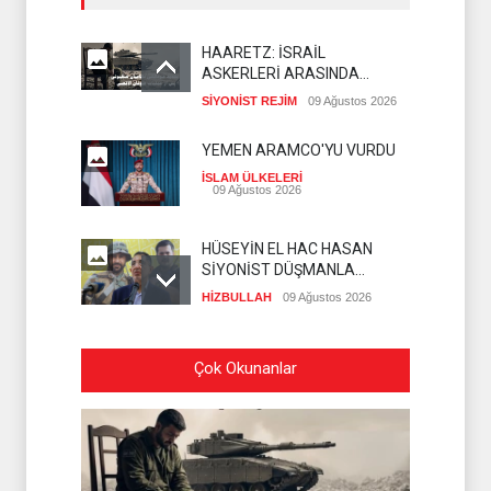
HAARETZ: İSRAİL
ASKERLERİ ARASINDA
İNTİHAR ORANI ARTIYOR
SİYONİST REJİM
09 Ağustos 2026
YEMEN ARAMCO'YU VURDU
İSLAM ÜLKELERİ
09 Ağustos 2026
HÜSEYİN EL HAC HASAN
SİYONİST DÜŞMANLA
YAPILAN MÜZAKERELERİ
HİZBULLAH
09 Ağustos 2026
DEĞERLENDİRDİ
SİYONİST İSRAİL
Çok Okunanlar
ASKERLERİ KUNEYTRA'YA
BASKIN DÜZENLEDİ
İSLAM ÜLKELERİ
09 Ağustos 2026
SADULLAH ZAREİ MEKKE
ANLAŞMASINI