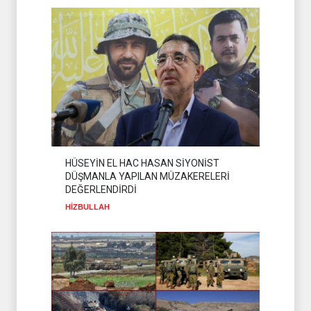
MOSSAD'DA İRAN DEPREMİ
SİYONİST REJİM
07 Ağustos 2026
HÜSEYİN EL HAC HASAN SİYONİST
DÜŞMANLA YAPILAN MÜZAKERELERİ
DEĞERLENDİRDİ
HİZBULLAH