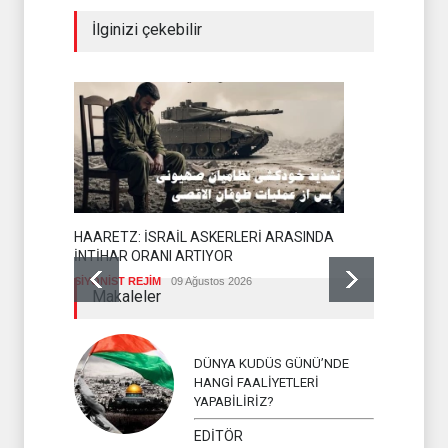
İlginizi çekebilir
HAARETZ: İSRAİL ASKERLERİ ARASINDA
İNTİHAR ORANI ARTIYOR
SİYONİST REJİM
09 Ağustos 2026
YEMEN AR
Makaleler
İSLAM ÜLKEL
DÜNYA KUDÜS GÜNÜ’NDE
HANGİ FAALİYETLERİ
YAPABİLİRİZ?
EDİTÖR