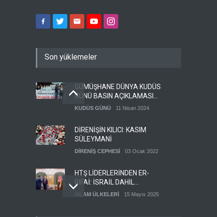
Son yüklemeler
GÜMÜŞHANE DÜNYA KUDÜS
GÜNÜ BASIN AÇIKLAMASI
(VİDEO-FOTO)
KUDÜS GÜNÜ
11 Nisan 2024
DİRENİŞİN KILICI: KASIM
SÜLEYMANİ
DİRENİŞ CEPHESİ
03 Ocak 2022
HTŞ LİDERLERİNDEN ER-
RIFAİ: İSRAİL DAHİL
HERKESLE BARIŞ
İSLAM ÜLKELERİ
15 Mayıs 2025
İSTİYORUZ
HAMAS'IN YEMEN