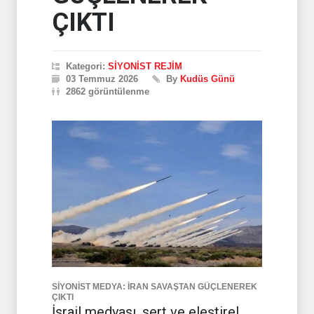
ÇIKTI
Kategori:
SİYONİST REJİM
03 Temmuz 2026
By
Kudüs Günü
2862 görüntülenme
SİYONİST MEDYA: İRAN SAVAŞTAN GÜÇLENEREK
ÇIKTI
İsrail medyası, sert ve eleştirel