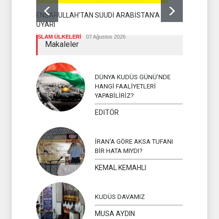
THE TELEG
ENSARULLAH'TAN SUUDİ ARABİSTAN'A
ZAFERLE ÇI
UYARI
İSLAM ÜLKEL
İSLAM ÜLKELERİ
07 Ağustos 2026
Makaleler
DÜNYA KUDÜS GÜNÜ’NDE
HANGİ FAALİYETLERİ
YAPABİLİRİZ?
EDİTÖR
İRAN'A GÖRE AKSA TUFANI
BİR HATA MIYDI?
KEMAL KEMAHLI
KUDÜS DAVAMIZ
MUSA AYDIN