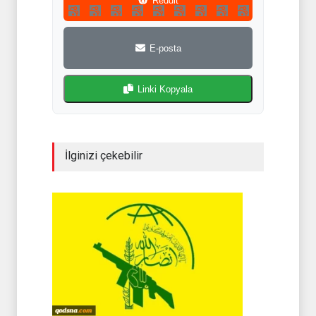
Reddit
E-posta
Linki Kopyala
İlginizi çekebilir