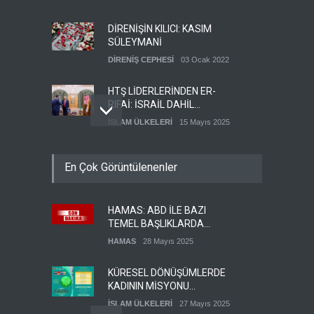
DİRENİŞİN KILICI: KASIM
SÜLEYMANİ
DİRENİŞ CEPHESİ
03 Ocak 2022
HTŞ LİDERLERİNDEN ER-
RIFAİ: İSRAİL DAHİL
HERKESLE BARIŞ
İSLAM ÜLKELERİ
15 Mayıs 2025
İSTİYORUZ
HAMAS'IN YEMEN
En Çok Görüntülenenler
TEMSİLCİSİ EBU
ŞEMALE'DEN ÖNEMLİ
HAMAS
28 Mayıs 2025
AÇIKLAMALAR
HAMAS: ABD İLE BAZI
İŞGALCİ İSRAİL ORDUSU
TEMEL BAŞLIKLARDA
YEDEK ASKERLERİ GÖREVE
MUTABAKATA VARDIK
ÇAĞIRDI
HAMAS
28 Mayıs 2025
SİYONİST REJİM
27 Mayıs 2025
KÜRESEL DÖNÜŞÜMLERDE
KADININ MİSYONU
KONFERANSI
İSLAM ÜLKELERİ
27 Mayıs 2025
DÜZENLENECEK