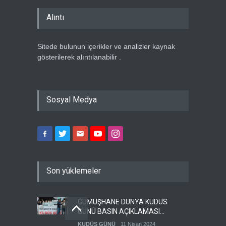
Alıntı
Sitede bulunun içerikler ve analizler kaynak
gösterilerek alıntılanabilir .
Sosyal Medya
Son yüklemeler
GÜMÜŞHANE DÜNYA KUDÜS
GÜNÜ BASIN AÇIKLAMASI
(VİDEO-FOTO)
KUDÜS GÜNÜ
11 Nisan 2024