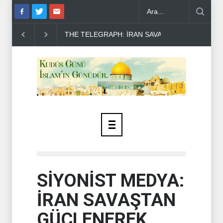
HE TELEGRAPH: İRAN SAVAŞTAN ZAFERLE ÇIKTI..
MOSSAD'DA İ
SİYONİST MEDYA:
İRAN SAVAŞTAN
GÜÇLENEREK