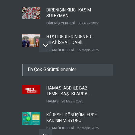
DİRENİŞİN KILICI: KASIM
SÜLEYMANİ
DİRENİŞ CEPHESİ
03 Ocak 2022
HTŞ LİDERLERİNDEN ER-
RIFAİ: İSRAİL DAHİL
HERKESLE BARIŞ
İSLAM ÜLKELERİ
15 Mayıs 2025
İSTİYORUZ
HAMAS'IN YEMEN
En Çok Görüntülenenler
TEMSİLCİSİ EBU
ŞEMALE'DEN ÖNEMLİ
HAMAS
28 Mayıs 2025
AÇIKLAMALAR
HAMAS: ABD İLE BAZI
İŞGALCİ İSRAİL ORDUSU
TEMEL BAŞLIKLARDA
YEDEK ASKERLERİ GÖREVE
MUTABAKATA VARDIK
ÇAĞIRDI
HAMAS
28 Mayıs 2025
SİYONİST REJİM
27 Mayıs 2025
KÜRESEL DÖNÜŞÜMLERDE
KADININ MİSYONU
KONFERANSI
İSLAM ÜLKELERİ
27 Mayıs 2025
DÜZENLENECEK