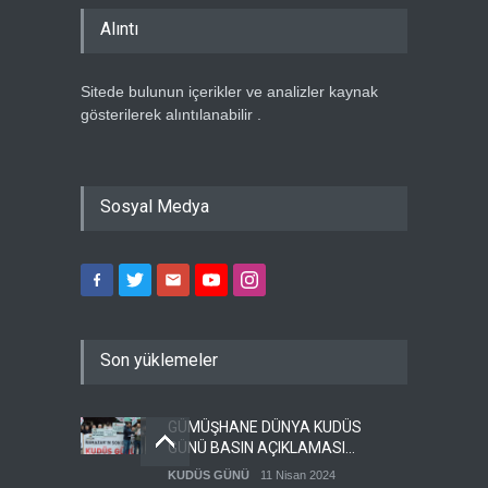
Alıntı
Sitede bulunun içerikler ve analizler kaynak
gösterilerek alıntılanabilir .
Sosyal Medya
Son yüklemeler
GÜMÜŞHANE DÜNYA KUDÜS
GÜNÜ BASIN AÇIKLAMASI
(VİDEO-FOTO)
KUDÜS GÜNÜ
11 Nisan 2024