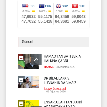
Güncel
HAMAS'TAN BATI ŞERİA
HALKINA ÇAĞRI
HAMAS
08 Ağustos 2026
DR BİLAL LAKKİS:
LÜBNAN'IN BAĞIMSIZ
OLMASI İSTENMİYOR
İSLAM ÜLKELERİ
08 Ağustos 2026
ENSARULLAH'TAN SUUDİ
ARABİSTAN'A UYARI