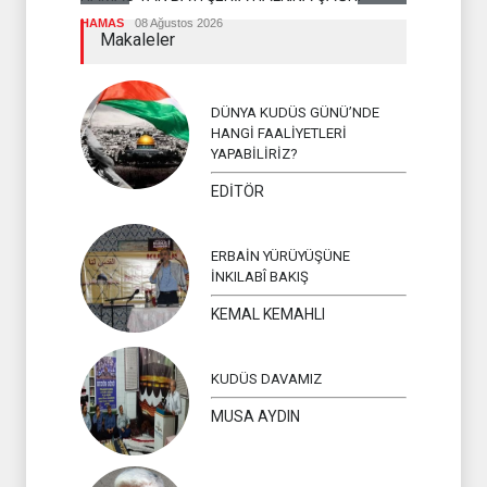
İSLAM ÜLKEL
HAMAS
08 Ağustos 2026
Makaleler
DÜNYA KUDÜS GÜNÜ’NDE
HANGİ FAALİYETLERİ
YAPABİLİRİZ?
EDİTÖR
ERBAİN YÜRÜYÜŞÜNE
İNKILABÎ BAKIŞ
KEMAL KEMAHLI
KUDÜS DAVAMIZ
MUSA AYDIN