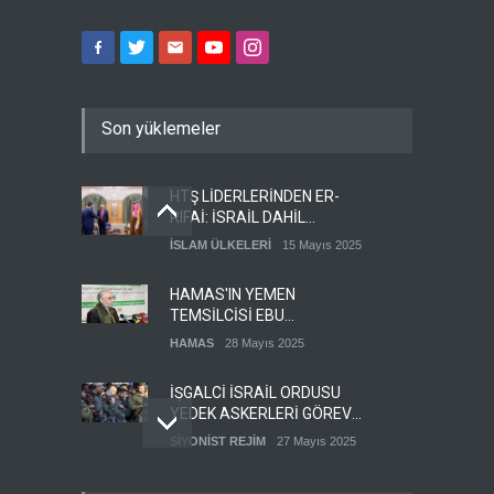
Son yüklemeler
HTŞ LİDERLERİNDEN ER-
RIFAİ: İSRAİL DAHİL
HERKESLE BARIŞ
İSLAM ÜLKELERİ
15 Mayıs 2025
İSTİYORUZ
HAMAS'IN YEMEN
TEMSİLCİSİ EBU
ŞEMALE'DEN ÖNEMLİ
HAMAS
28 Mayıs 2025
AÇIKLAMALAR
İŞGALCİ İSRAİL ORDUSU
YEDEK ASKERLERİ GÖREVE
ÇAĞIRDI
SİYONİST REJİM
27 Mayıs 2025
GÜMÜŞHANE DÜNYA KUDÜS