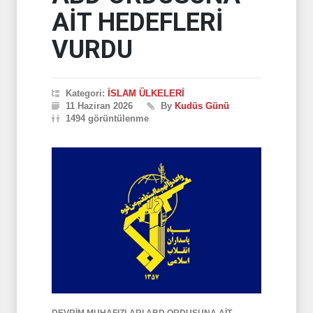
AİT HEDEFLERİ
VURDU
Kategori:
İSLAM ÜLKELERİ
11 Haziran 2026
By
Kudüs Günü
1494 görüntülenme