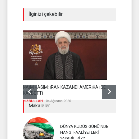
İlginizi çekebilir
GAZZE BARI
NAİM KASIM: İRAN KAZANDI AMERİKA İSE
DAHA ORTA
KAYBETTİ
DİRENİŞ CEP
HİZBULLAH
04 Ağustos 2026
Makaleler
DÜNYA KUDÜS GÜNÜ’NDE
HANGİ FAALİYETLERİ
YAPABİLİRİZ?