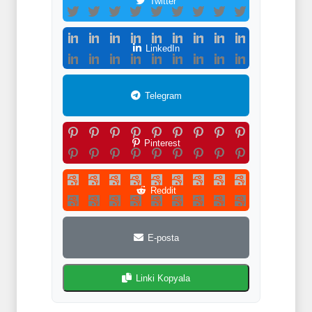
Twitter
LinkedIn
Telegram
Pinterest
Reddit
E-posta
Linki Kopyala