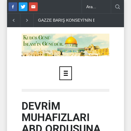
ZZE BARIŞ KONSEYİ'NİN BİR İHANETİ DAHA ORTAYA ÇIKTI..
GAZ
DEVRİM
MUHAFIZLARI
ABD ORDUSUNA