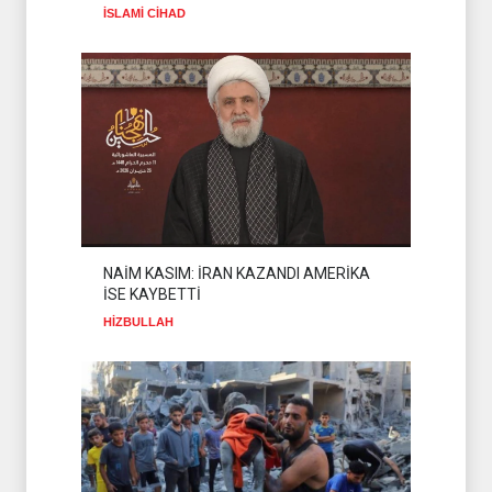
TELEFONU
HAMAS
05 Ağustos 2026
İSLAMİ CİHAD
İSLAMİ CİHAD: SİYONİST
DÜŞMAN TAAHHÜTLERİNE
UYMUYOR
İSLAMİ CİHAD
04 Ağustos 2026
NAİM KASIM: İRAN KAZANDI AMERİKA
İSE KAYBETTİ
HİZBULLAH