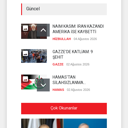
Güncel
NAİM KASIM: İRAN KAZANDI
AMERİKA İSE KAYBETTİ
HİZBULLAH
04 Ağustos 2026
GAZZE’DE KATLİAM: 9
ŞEHİT
GAZZE
02 Ağustos 2026
HAMAS'TAN
SİLAHSIZLANMA
KONUSUNDA NET
HAMAS
02 Ağustos 2026
AÇIKLAMA
ALİ FEYYAD LÜBNAN'DAKİ
Çok Okunanlar
SON DURUMU
DEĞERLENDİRDİ
HİZBULLAH
02 Ağustos 2026