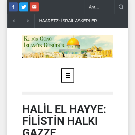
R ORANI ARTIYO..
YEMEN ARAMCO'YU VURDU ..
HÜSEYİN EL
HALİL EL HAYYE:
FİLİSTİN HALKI
GAZZE