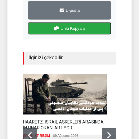
E-posta
Linki Kopyala
İlginizi çekebilir
HAARETZ: İSRAİL ASKERLERİ ARASINDA
İNTİHAR ORANI ARTIYOR
SİYONİST REJİM
09 Ağustos 2026
YEMEN AR