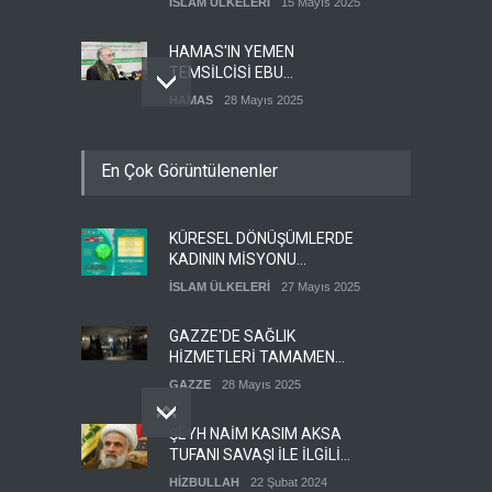
İSLAM ÜLKELERİ
15 Mayıs 2025
İSTİYORUZ
HAMAS'IN YEMEN
TEMSİLCİSİ EBU
ŞEMALE'DEN ÖNEMLİ
HAMAS
28 Mayıs 2025
AÇIKLAMALAR
İŞGALCİ İSRAİL ORDUSU
En Çok Görüntülenenler
YEDEK ASKERLERİ GÖREVE
ÇAĞIRDI
SİYONİST REJİM
27 Mayıs 2025
KÜRESEL DÖNÜŞÜMLERDE
GÜMÜŞHANE DÜNYA KUDÜS
KADININ MİSYONU
GÜNÜ BASIN AÇIKLAMASI
KONFERANSI
(VİDEO-FOTO)
İSLAM ÜLKELERİ
27 Mayıs 2025
KUDÜS GÜNÜ
11 Nisan 2024
DÜZENLENECEK
GAZZE'DE SAĞLIK
HİZMETLERİ TAMAMEN
ÇÖKMEK ÜZERE
GAZZE
28 Mayıs 2025
ŞEYH NAİM KASIM AKSA
TUFANI SAVAŞI İLE İLGİLİ
ÇOK ÖNEMLİ BİR BİLGİ
HİZBULLAH
22 Şubat 2024