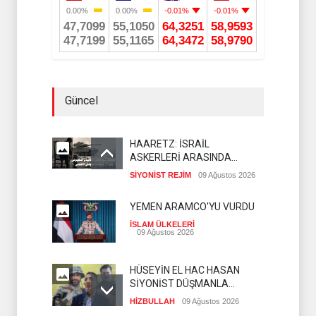
Güncel
HAARETZ: İSRAİL
ASKERLERİ ARASINDA
İNTİHAR ORANI ARTIYOR
SİYONİST REJİM
09 Ağustos 2026
YEMEN ARAMCO'YU VURDU
İSLAM ÜLKELERİ
09 Ağustos 2026
HÜSEYİN EL HAC HASAN
SİYONİST DÜŞMANLA
YAPILAN MÜZAKERELERİ
HİZBULLAH
09 Ağustos 2026
DEĞERLENDİRDİ