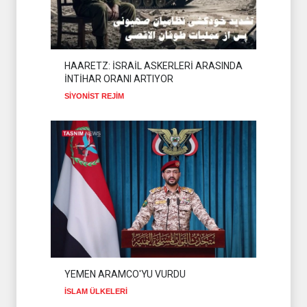
İSLAM ÜLKELERİ
07 Ağustos 2026
THE TELEGRAPH: İRAN
SAVAŞTAN ZAFERLE ÇIKTI
HAARETZ: İSRAİL ASKERLERİ ARASINDA
İNTİHAR ORANI ARTIYOR
İSLAM ÜLKELERİ
07 Ağustos 2026
SİYONİST REJİM
HAMAS'TAN BARIŞ
KONSEYİ'NE ÇAĞRI
HAMAS
09 Ağustos 2026
YEMEN ARAMCO'YU VURDU
İSLAM ÜLKELERİ