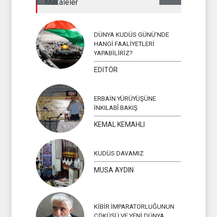
Makaleler
İSLAM ÜLKEL
DÜNYA KUDÜS GÜNÜ’NDE
HANGİ FAALİYETLERİ
YAPABİLİRİZ?
EDİTÖR
ERBAİN YÜRÜYÜŞÜNE
İNKILABÎ BAKIŞ
KEMAL KEMAHLI
KUDÜS DAVAMIZ
MUSA AYDIN
KİBİR İMPARATORLUĞUNUN
ÇÖKÜŞÜ VE YENİ DÜNYA