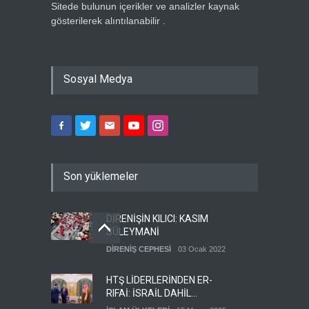
Sitede bulunun içerikler ve analizler kaynak
gösterilerek alıntılanabilir .
Sosyal Medya
Son yüklemeler
DİRENİŞİN KILICI: KASIM
SÜLEYMANİ
DİRENİŞ CEPHESİ
03 Ocak 2022
HTŞ LİDERLERİNDEN ER-
RIFAİ: İSRAİL DAHİL
HERKESLE BARIŞ