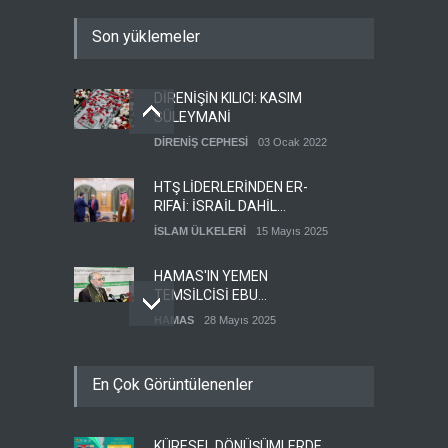
Son yüklemeler
DİRENİŞİN KILICI: KASIM
SÜLEYMANİ
DİRENİŞ CEPHESİ
03 Ocak 2022
HTŞ LİDERLERİNDEN ER-
RIFAİ: İSRAİL DAHİL
HERKESLE BARIŞ
İSLAM ÜLKELERİ
15 Mayıs 2025
İSTİYORUZ
HAMAS'IN YEMEN
TEMSİLCİSİ EBU
ŞEMALE'DEN ÖNEMLİ
HAMAS
28 Mayıs 2025
AÇIKLAMALAR
İŞGALCİ İSRAİL ORDUSU
En Çok Görüntülenenler
YEDEK ASKERLERİ GÖREVE
ÇAĞIRDI
SİYONİST REJİM
27 Mayıs 2025
KÜRESEL DÖNÜŞÜMLERDE