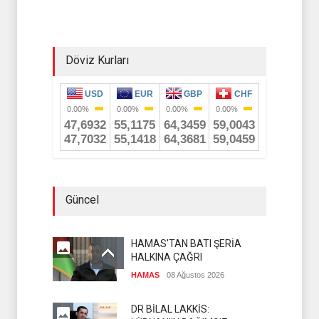
YAVUZ
Döviz Kurları
Güncel
HAMAS'TAN BATI ŞERİA
HALKINA ÇAĞRI
HAMAS
08 Ağustos 2026
DR BİLAL LAKKİS: