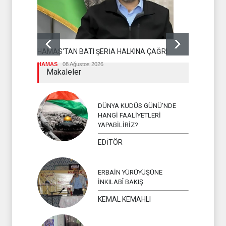
DR BİLAL L
OLMASI İS
HAMAS'TAN BATI ŞERİA HALKINA ÇAĞRI
İSLAM ÜLKEL
HAMAS
08 Ağustos 2026
Makaleler
DÜNYA KUDÜS GÜNÜ’NDE
HANGİ FAALİYETLERİ
YAPABİLİRİZ?
EDİTÖR
ERBAİN YÜRÜYÜŞÜNE
İNKILABÎ BAKIŞ
KEMAL KEMAHLI