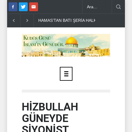
A HALKINA ÇAĞRI ..
DR BİLAL LAKKİS: LÜBNAN'IN BAĞIMSIZ OL
HİZBULLAH
GÜNEYDE
SİYONİST