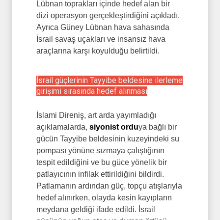
Lübnan toprakları içinde hedef alan bir
dizi operasyon gerçekleştirdiğini açıkladı.
Ayrıca Güney Lübnan hava sahasında
İsrail savaş uçakları ve insansız hava
araçlarına karşı koyulduğu belirtildi.
İsrail güçlerinin Tayyibe beldesine ilerleme
girişimi sırasında hedef alınması
İslami Direniş, art arda yayımladığı
açıklamalarda,
siyonist ordu
ya bağlı bir
gücün Tayyibe beldesinin kuzeyindeki su
pompası yönüne sızmaya çalıştığının
tespit edildiğini ve bu güce yönelik bir
patlayıcının infilak ettirildiğini bildirdi.
Patlamanın ardından güç, topçu atışlarıyla
hedef alınırken, olayda kesin kayıpların
meydana geldiği ifade edildi. İsrail