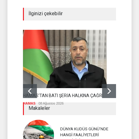
İlginizi çekebilir
DR BİLAL L
OLMASI İS
HAMAS'TAN BATI ŞERİA HALKINA ÇAĞRI
İSLAM ÜLKEL
HAMAS
08 Ağustos 2026
Makaleler
DÜNYA KUDÜS GÜNÜ’NDE
HANGİ FAALİYETLERİ