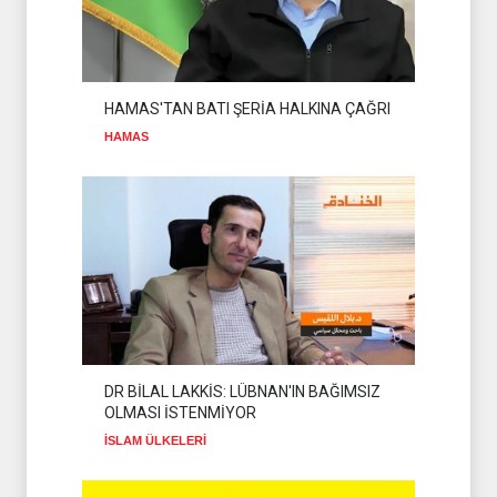
SADULLAH ZAREİ MEKKE
ANLAŞMASINI
DEĞERLENDİRDİ
İSLAM ÜLKELERİ
08 Ağustos 2026
HAMAS'TAN BATI ŞERİA HALKINA ÇAĞRI
HAMAS
DR BİLAL LAKKİS: LÜBNAN'IN BAĞIMSIZ
OLMASI İSTENMİYOR
İSLAM ÜLKELERİ