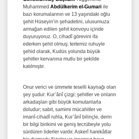
Muhammed
Abdülkerim el-Gumari
ile
bazı korumalarının ve 13 yaşındaki oğlu
şehit Hüseyin’in şehadetini, ulusumuza
armağan edilen şehit konvoyu içinde
duyuruyoruz. O, cihadî görevini ifa
ederken şehit olmuş; tertemiz ruhuyle
şehid olarak, Kudüs yolunda büyük
şehitler kervanına mutlu bir şekilde
katılmıştır.
Onur verici ve ümmete teselli kaynağı olan
şey şudur: Kur’ânî çizgi; şehitler ve onların
arkadaşları gibi büyük komutanlarla
doludur; sabit, samimi mücahitler ve
imanî-cihadî ruhla, Kur’ânî bilinçle, derin
bir bilgi birikimi ve geniş tecrübeyle yolu
sürdüren liderler vardır. Askerî harekâtlar