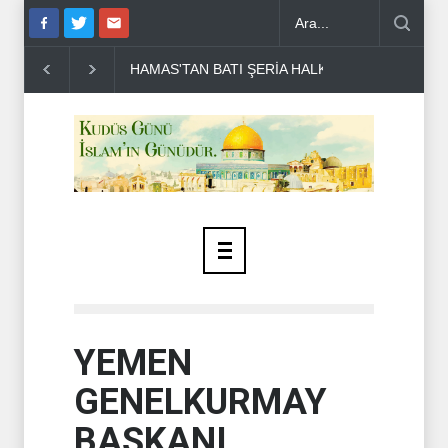
DR BİLAL LAKKİS: LÜBNAN'IN BAĞIMSIZ OLMAS
YEMEN
GENELKURMAY
BAŞKANI