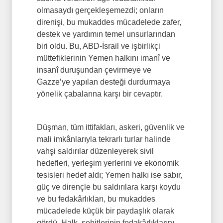
olmasaydı gerçekleşemezdi; onların
direnişi, bu mukaddes mücadelede zafer,
destek ve yardımın temel unsurlarından
biri oldu. Bu, ABD-İsrail ve işbirlikçi
müttefiklerinin Yemen halkını imanî ve
insanî duruşundan çevirmeye ve
Gazze’ye yapılan desteği durdurmaya
yönelik çabalarına karşı bir cevaptır.
Düşman, tüm ittifakları, askeri, güvenlik ve
mali imkânlarıyla tekrarlı turlar halinde
vahşi saldırılar düzenleyerek sivil
hedefleri, yerleşim yerlerini ve ekonomik
tesisleri hedef aldı; Yemen halkı ise sabır,
güç ve dirençle bu saldırılara karşı koydu
ve bu fedakârlıkları, bu mukaddes
mücadelede küçük bir paydaşlık olarak
gördü. Halk, şehitlerinin fedakârlıklarını