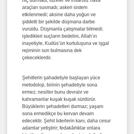
hiç durmadı; füzeler ve insansız hava
araçları susmadı; askeri sistem
etkilenmedi; aksine daha yoğun ve
şiddetli bir şekilde düşmana darbe
vuruldu. Düşmanla çatışmalar bitmedi;
işledikleri suçların bedelini, Allah’ın
inayetiyle, Kudüs’ün kurtuluşuna ve işgal
rejiminin son bulmasına dek
çekeceklerdir.
Şehitlerin şahadetiyle başlayan yüce
metodoloji, birinin şehadetiyle sona
ermez; nesiller bunu devralır ve
kahramanlar kuşak kuşak sürdürür.
Büyüklerin şehadetleri durmaz; yaşam
sona ermedikçe bu kervan devam
edecektir. Şehit liderlerin kanı, daha cesur
adamlar yetiştirir; fedakârlıklar onlara