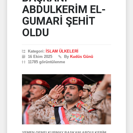
ABDULKERİM EL-
GUMARİ ŞEHİT
OLDU
Kategori:
İSLAM ÜLKELERİ
16 Ekim 2025
By
Kudüs Günü
11785 görüntülenme
YEMEN GENELKURMAY BAŞKANI ABDULKERİM