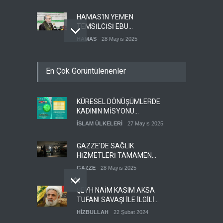
İSTİYORUZ
HAMAS'IN YEMEN
TEMSİLCİSİ EBU
ŞEMALE'DEN ÖNEMLİ
HAMAS
28 Mayıs 2025
AÇIKLAMALAR
İŞGALCİ İSRAİL ORDUSU
En Çok Görüntülenenler
YEDEK ASKERLERİ GÖREVE
ÇAĞIRDI
SİYONİST REJİM
27 Mayıs 2025
KÜRESEL DÖNÜŞÜMLERDE
GÜMÜŞHANE DÜNYA KUDÜS
KADININ MİSYONU
GÜNÜ BASIN AÇIKLAMASI
KONFERANSI
(VİDEO-FOTO)
İSLAM ÜLKELERİ
27 Mayıs 2025
KUDÜS GÜNÜ
11 Nisan 2024
DÜZENLENECEK
GAZZE'DE SAĞLIK
HİZMETLERİ TAMAMEN
ÇÖKMEK ÜZERE
GAZZE
28 Mayıs 2025
ŞEYH NAİM KASIM AKSA
TUFANI SAVAŞI İLE İLGİLİ
ÇOK ÖNEMLİ BİR BİLGİ
HİZBULLAH
22 Şubat 2024
PAYLAŞTI