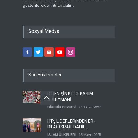
gösterilerek alıntılanabilir .
Sosyal Medya
Son yüklemeler
DİRENİŞİN KILICI: KASIM
SÜLEYMANİ
DİRENİŞ CEPHESİ
03 Ocak 2022
HTŞ LİDERLERİNDEN ER-
RIFAİ: İSRAİL DAHİL
HERKESLE BARIŞ
İSLAM ÜLKELERİ
15 Mayıs 2025