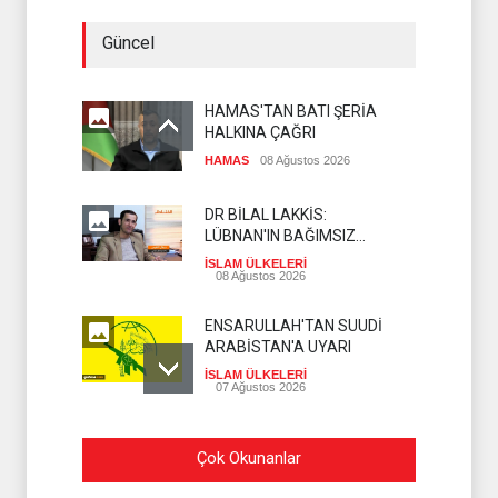
Güncel
HAMAS'TAN BATI ŞERİA
HALKINA ÇAĞRI
HAMAS
08 Ağustos 2026
DR BİLAL LAKKİS:
LÜBNAN'IN BAĞIMSIZ
OLMASI İSTENMİYOR
İSLAM ÜLKELERİ
08 Ağustos 2026
ENSARULLAH'TAN SUUDİ
ARABİSTAN'A UYARI
İSLAM ÜLKELERİ
07 Ağustos 2026
THE TELEGRAPH: İRAN
Çok Okunanlar
SAVAŞTAN ZAFERLE ÇIKTI
İSLAM ÜLKELERİ
07 Ağustos 2026