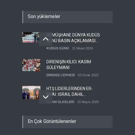
Son yüklemeler
GÜMÜŞHANE DÜNYA KUDÜS
GÜNÜ BASIN AÇIKLAMASI
(VİDEO-FOTO)
KUDÜS GÜNÜ
11 Nisan 2024
DİRENİŞİN KILICI: KASIM
SÜLEYMANİ
DİRENİŞ CEPHESİ
03 Ocak 2022
HTŞ LİDERLERİNDEN ER-
RIFAİ: İSRAİL DAHİL
HERKESLE BARIŞ
İSLAM ÜLKELERİ
15 Mayıs 2025
İSTİYORUZ
HAMAS'IN YEMEN
En Çok Görüntülenenler
TEMSİLCİSİ EBU
ŞEMALE'DEN ÖNEMLİ
HAMAS
28 Mayıs 2025
AÇIKLAMALAR