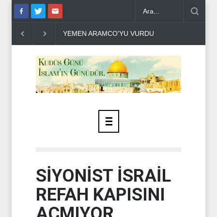
 ARAMCO'YU VURDU ..
HÜSEYİN EL HAC HASAN SİYONİST DÜŞ
SİYONİST İSRAİL
REFAH KAPISINI
AÇMIYOR