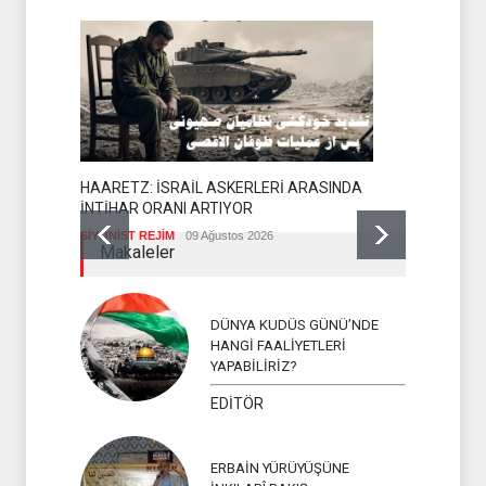
HAARETZ: İSRAİL ASKERLERİ ARASINDA
İNTİHAR ORANI ARTIYOR
SİYONİST REJİM
09 Ağustos 2026
YEMEN AR
Makaleler
İSLAM ÜLKEL
DÜNYA KUDÜS GÜNÜ’NDE
HANGİ FAALİYETLERİ
YAPABİLİRİZ?
EDİTÖR
ERBAİN YÜRÜYÜŞÜNE