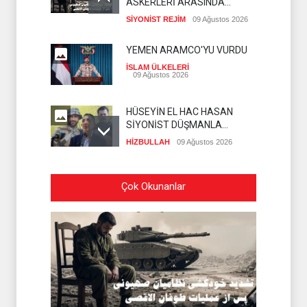
ASKERLERİ ARASINDA
İNTİHAR ORANI ARTIYOR
SİYONİST REJİM
09 Ağustos 2026
YEMEN ARAMCO'YU VURDU
İSLAM ÜLKELERİ
09 Ağustos 2026
HÜSEYİN EL HAC HASAN
SİYONİST DÜŞMANLA
YAPILAN MÜZAKERELERİ
HİZBULLAH
09 Ağustos 2026
DEĞERLENDİRDİ
SİYONİST İSRAİL
Çok Okunanlar
ASKERLERİ KUNEYTRA'YA
BASKIN DÜZENLEDİ
İSLAM ÜLKELERİ
09 Ağustos 2026
SADULLAH ZAREİ MEKKE
ANLAŞMASINI
DEĞERLENDİRDİ
İSLAM ÜLKELERİ
08 Ağustos 2026