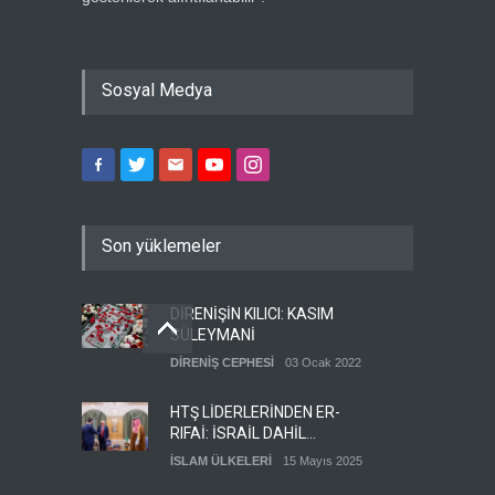
Sosyal Medya
Son yüklemeler
DİRENİŞİN KILICI: KASIM
SÜLEYMANİ
DİRENİŞ CEPHESİ
03 Ocak 2022
HTŞ LİDERLERİNDEN ER-
RIFAİ: İSRAİL DAHİL
HERKESLE BARIŞ
İSLAM ÜLKELERİ
15 Mayıs 2025
İSTİYORUZ