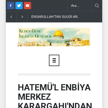
ENSARULLAH'TAN SUUDİ ARABİSTAN'A UYARI..
THE T
HATEMÜ'L ENBİYA
MERKEZ
KARARGAHI'NDAN