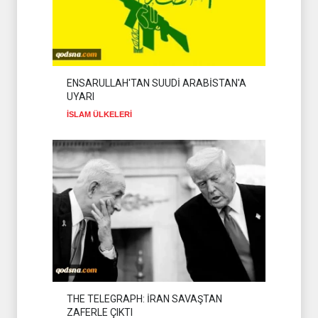
ALİ FEYYAD LÜBNAN'DAKİ
SON DURUMU
DEĞERLENDİRDİ
HİZBULLAH
02 Ağustos 2026
DR BİLAL LAKKİS:
ENSARULLAH'TAN SUUDİ ARABİSTAN'A
LÜBNAN'IN BAĞIMSIZ
UYARI
OLMASI İSTENMİYOR
İSLAM ÜLKELERİ
08 Ağustos 2026
İSLAM ÜLKELERİ
THE TELEGRAPH: İRAN SAVAŞTAN
ZAFERLE ÇIKTI