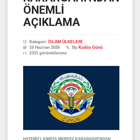
ÖNEMLİ
AÇIKLAMA
Kategori:
İSLAM ÜLKELERİ
10 Haziran 2026
By
Kudüs Günü
2331 görüntülenme
HATEMÜ'L ENBİYA MERKEZ KARARGAHI'NDAN