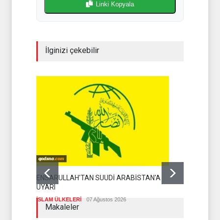
Linki Kopyala
İlginizi çekebilir
THE TELEG
ENSARULLAH'TAN SUUDİ ARABİSTAN'A
ZAFERLE ÇI
UYARI
İSLAM ÜLKEL
İSLAM ÜLKELERİ
07 Ağustos 2026
Makaleler