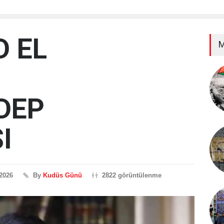
 EL
M
DEP
I
 2026
By
Kudüs Günü
2822 görüntülenme