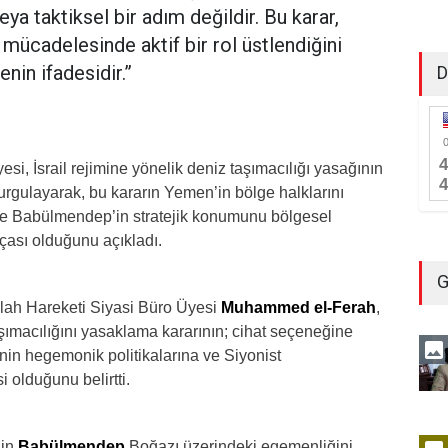
ya taktiksel bir adım değildir. Bu karar,
ücadelesinde aktif bir rol üstlendiğini
enin ifadesidir.”
D
i, İsrail rejimine yönelik deniz taşımacılığı yasağının
vurgulayarak, bu kararın Yemen’in bölge halklarını
 ve Babülmendep’in stratejik konumunu bölgesel
rçası olduğunu açıkladı.
G
lah Hareketi Siyasi Büro Üyesi
Muhammed el-Ferah
,
taşımacılığını yasaklama kararının; cihat seçeneğine
nin hegemonik politikalarına ve Siyonist
i olduğunu belirtti.
’in
Babülmendep
Boğazı üzerindeki egemenliğini