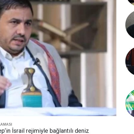
LAMASI
 İsrail rejimiyle bağlantılı deniz