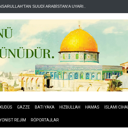
HE TELEGRAPH: İRAN SAVAŞTAN ZAFERLE ÇIKTI..
MOSSAD'DA İ
KUDÜS
GAZZE
BATI YAKA
HİZBULLAH
HAMAS
İSLAMİ CİHA
YONİST REJİM
RÖPORTAJLAR