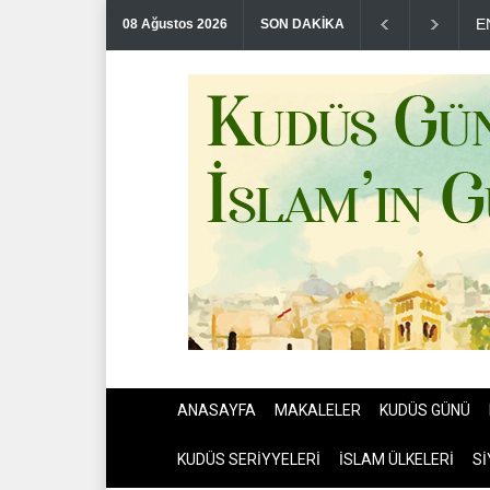
T
08 Ağustos 2026
SON DAKİKA
ANASAYFA
MAKALELER
KUDÜS GÜNÜ
KUDÜS SERİYYELERİ
İSLAM ÜLKELERİ
Sİ