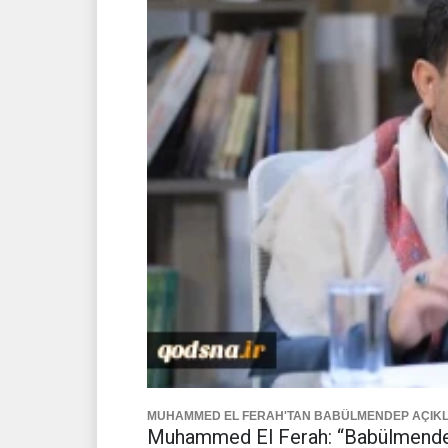
MUHAMMED EL FERAH'TAN BABÜLMENDEP AÇIK
Muhammed El Ferah: “Babülmendep’in