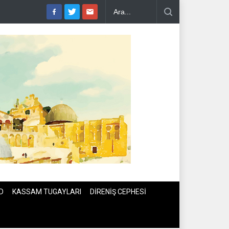
RAN DEPREMİ..
PEZEŞKİYAN'DAN HALİL EL HAYYE'YE TEBRİK TE
D
KASSAM TUGAYLARI
DİRENİŞ CEPHESİ