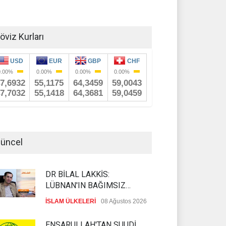
öviz Kurları
üncel
DR BİLAL LAKKİS:
LÜBNAN'IN BAĞIMSIZ
OLMASI İSTENMİYOR
İSLAM ÜLKELERİ
08 Ağustos 2026
ENSARULLAH'TAN SUUDİ