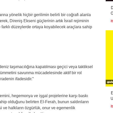
D
na yönelik hiçbir gerilimin belirli bir coğrafi alanla
erek, Direniş Ekseni güçlerinin artık İsrail rejiminin
İ
 farklı düzeylerde ortaya koyabilecek araçlara sahip
deniz taşımacılığına kapatılması geçici veya taktiksel
m ümmetini savunma mücadelesinde aktif bir rol
iradenin ifadesidir.”
E
emini, hegemonya ve işgal projelerine karşı baskı
U
hip olduğunu belirten El-Ferah, bunun saldırıların
İ
i ve halkların özgürlük, onur ve egemenlik