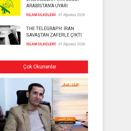
ARABİSTAN'A UYARI
İSLAM ÜLKELERİ
07 Ağustos 2026
THE TELEGRAPH: İRAN
SAVAŞTAN ZAFERLE ÇIKTI
İSLAM ÜLKELERİ
07 Ağustos 2026
MOSSAD'DA İRAN DEPREMİ
Çok Okunanlar
SİYONİST REJİM
07 Ağustos 2026
PEZEŞKİYAN'DAN HALİL EL
HAYYE'YE TEBRİK TELEFONU
HAMAS
05 Ağustos 2026
İSLAMİ CİHAD: SİYONİST
DÜŞMAN TAAHHÜTLERİNE
UYMUYOR
İSLAMİ CİHAD
04 Ağustos 2026