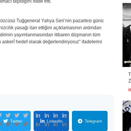
acı taşıdığını ifade etti.
 Sözcüsü Tuğgeneral Yahya Seri’nin pazartesi günü
nizcilik yasağı ilan ettiğini açıklamasının ardından
ildirinin yayımlanmasından itibaren düşmanın tüm
n askerî hedef olarak değerlendiriyoruz” ifadelerini
T
Z
İ
Twitter
LinkedIn
Telegram