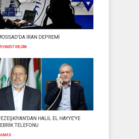
MOSSAD'DA İRAN DEPREMİ
İYONİST REJİM
EZEŞKİYAN'DAN HALİL EL HAYYE'YE
EBRİK TELEFONU
MOSSAD'DA İRAN DEPREMİ
AN SAVAŞTAN
AMAS
SİYONİST REJİM
07 Ağustos 2026