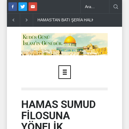
HAMAS'TAN BATI ŞERİA HALKINA ÇAĞRI ..
DR BİLAL LA
HAMAS SUMUD
FİLOSUNA
YÖNELİK