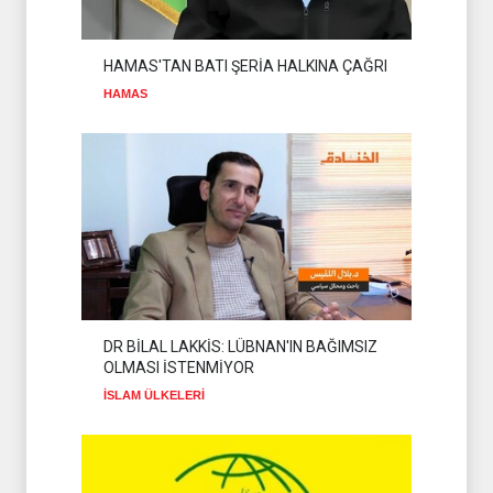
ANLAŞMASINI
DEĞERLENDİRDİ
İSLAM ÜLKELERİ
08 Ağustos 2026
HAMAS'TAN BATI ŞERİA HALKINA ÇAĞRI
HAMAS
DR BİLAL LAKKİS: LÜBNAN'IN BAĞIMSIZ
OLMASI İSTENMİYOR
İSLAM ÜLKELERİ