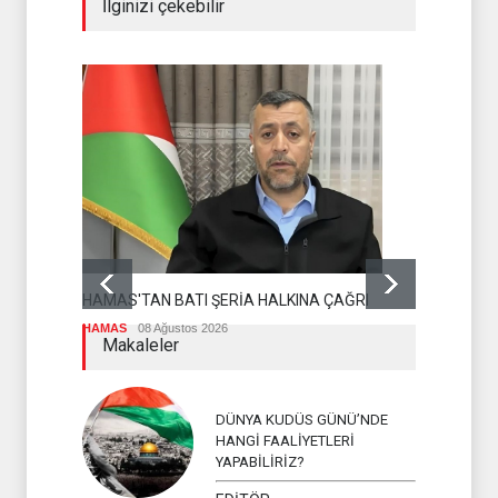
İlginizi çekebilir
DR BİLAL L
OLMASI İS
HAMAS'TAN BATI ŞERİA HALKINA ÇAĞRI
İSLAM ÜLKEL
HAMAS
08 Ağustos 2026
Makaleler
DÜNYA KUDÜS GÜNÜ’NDE
HANGİ FAALİYETLERİ
YAPABİLİRİZ?