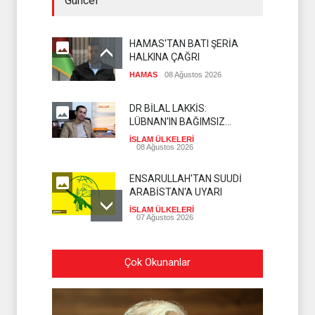
Güncel
HAMAS'TAN BATI ŞERİA
HALKINA ÇAĞRI
HAMAS
08 Ağustos 2026
DR BİLAL LAKKİS:
LÜBNAN'IN BAĞIMSIZ
OLMASI İSTENMİYOR
İSLAM ÜLKELERİ
08 Ağustos 2026
ENSARULLAH'TAN SUUDİ
ARABİSTAN'A UYARI
İSLAM ÜLKELERİ
07 Ağustos 2026
THE TELEGRAPH: İRAN
Çok Okunanlar
SAVAŞTAN ZAFERLE ÇIKTI
İSLAM ÜLKELERİ
07 Ağustos 2026