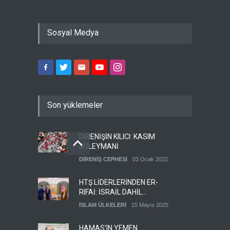
Sosyal Medya
Son yüklemeler
DİRENİŞİN KILICI: KASIM
SÜLEYMANİ
DİRENİŞ CEPHESİ
03 Ocak 2022
HTŞ LİDERLERİNDEN ER-
RIFAİ: İSRAİL DAHİL
HERKESLE BARIŞ
İSLAM ÜLKELERİ
15 Mayıs 2025
İSTİYORUZ
HAMAS'IN YEMEN