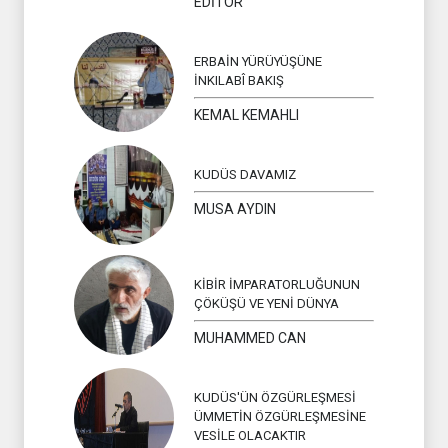
EDİTÖR
ERBAİN YÜRÜYÜŞÜNE
İNKILABÎ BAKIŞ
KEMAL KEMAHLI
KUDÜS DAVAMIZ
MUSA AYDIN
KİBİR İMPARATORLUĞUNUN
ÇÖKÜŞÜ VE YENİ DÜNYA
MUHAMMED CAN
KUDÜS'ÜN ÖZGÜRLEŞMESİ
ÜMMETİN ÖZGÜRLEŞMESİNE
VESİLE OLACAKTIR