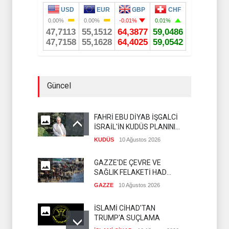
Güncel
FAHRİ EBU DİYAB İŞGALCİ
İSRAİL'İN KUDÜS PLANINI
DEŞİFRE ETTİ
KUDÜS
10 Ağustos 2026
GAZZE'DE ÇEVRE VE
SAĞLIK FELAKETİ HAD
SAFHADA
GAZZE
10 Ağustos 2026
İSLAMİ CİHAD'TAN
TRUMP'A SUÇLAMA