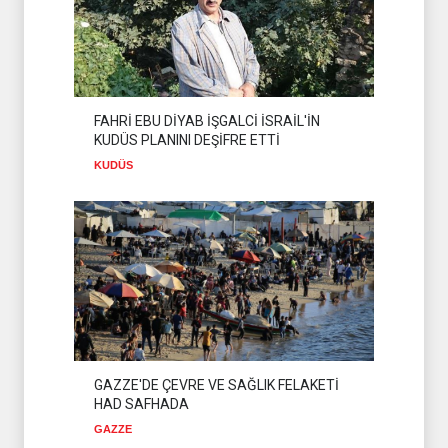
İSLAM ÜLKELERİ
09 Ağustos 2026
SADULLAH ZAREİ MEKKE
ANLAŞMASINI
DEĞERLENDİRDİ
İSLAM ÜLKELERİ
08 Ağustos 2026
FAHRİ EBU DİYAB İŞGALCİ İSRAİL'İN
KUDÜS PLANINI DEŞİFRE ETTİ
KATİL İSRAİL YAPAY ZEKAYI
KUDÜS
KULLANARAK KENDİNİ
AKLAMAYA ÇALIŞIYOR
SİYONİST REJİM
10 Ağustos 2026
GAZZE'DE ÇEVRE VE SAĞLIK FELAKETİ
HAD SAFHADA
GAZZE