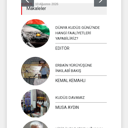
KUDÜS
10 Ağustos 2026
GAZZE
10 A
Makaleler
DÜNYA KUDÜS GÜNÜ’NDE
HANGİ FAALİYETLERİ
YAPABİLİRİZ?
EDİTÖR
ERBAİN YÜRÜYÜŞÜNE
İNKILABÎ BAKIŞ
KEMAL KEMAHLI
KUDÜS DAVAMIZ
MUSA AYDIN