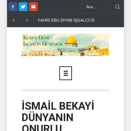
N KUDÜS PLANINI DE�..
GAZZE'DE ÇEVRE VE SAĞLIK FELAKETİ 
İSMAİL BEKAYİ
DÜNYANIN
ONURLU