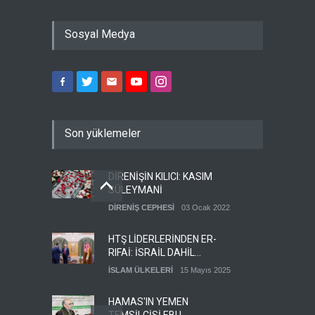
Sosyal Medya
Son yüklemeler
DİRENİŞİN KILICI: KASIM
SÜLEYMANİ
DİRENİŞ CEPHESİ
03 Ocak 2022
HTŞ LİDERLERİNDEN ER-
RIFAİ: İSRAİL DAHİL
HERKESLE BARIŞ
İSLAM ÜLKELERİ
15 Mayıs 2025
İSTİYORUZ
HAMAS'IN YEMEN
TEMSİLCİSİ EBU