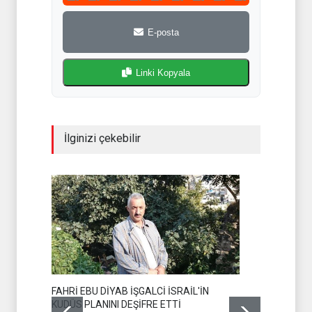
E-posta
Linki Kopyala
İlginizi çekebilir
FAHRİ EBU DİYAB İŞGALCİ İSRAİL'İN
GAZZE'DE 
KUDÜS PLANINI DEŞİFRE ETTİ
HAD SAFH