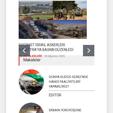
SİYONİST İSRAİL ASKERLERİ
KUNEYTRA'YA BASKIN DÜZENLEDİ
SADULLAH 
İSLAM ÜLKELERİ
09 Ağustos 2026
DEĞERLEND
Makaleler
İSLAM ÜLKEL
DÜNYA KUDÜS GÜNÜ’NDE
HANGİ FAALİYETLERİ
YAPABİLİRİZ?
EDİTÖR
ERBAİN YÜRÜYÜŞÜNE