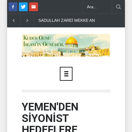
MASINI DEĞERLENDİRDİ ..
HAMAS'TAN BATI ŞERİA HALKINA ÇAĞ
YEMEN'DEN
SİYONİST
HEDEFLERE