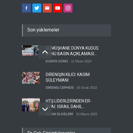
Son yüklemeler
GÜMÜŞHANE DÜNYA KUDÜS
GÜNÜ BASIN AÇIKLAMASI
(VİDEO-FOTO)
KUDÜS GÜNÜ
11 Nisan 2024
DİRENİŞİN KILICI: KASIM
SÜLEYMANİ
DİRENİŞ CEPHESİ
03 Ocak 2022
HTŞ LİDERLERİNDEN ER-
RIFAİ: İSRAİL DAHİL
HERKESLE BARIŞ
İSLAM ÜLKELERİ
15 Mayıs 2025
İSTİYORUZ
HAMAS'IN YEMEN
TEMSİLCİSİ EBU