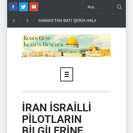
TI ŞERİA HALKINA ÇAĞRI ..
DR BİLAL LAKKİS: LÜBNAN'IN BAĞI
İRAN İSRAİLLİ
PİLOTLARIN
BİLGİLERİNE