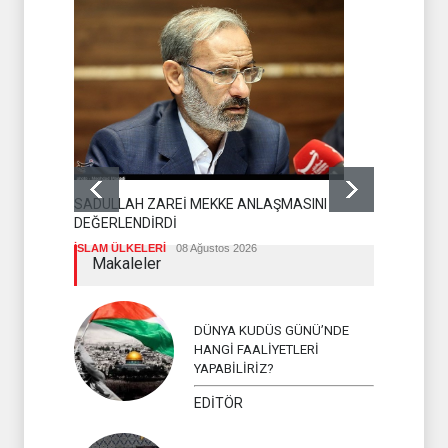
SADULLAH ZAREİ MEKKE ANLAŞMASINI
HAMAS'TAN
DEĞERLENDİRDİ
HAMAS
08 A
İSLAM ÜLKELERİ
08 Ağustos 2026
Makaleler
DÜNYA KUDÜS GÜNÜ’NDE
HANGİ FAALİYETLERİ
YAPABİLİRİZ?
EDİTÖR