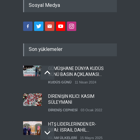
Sosyal Medya
Son yüklemeler
GÜMÜŞHANE DÜNYA KUDÜS
GÜNÜ BASIN AÇIKLAMASI
(VİDEO-FOTO)
KUDÜS GÜNÜ
11 Nisan 2024
DİRENİŞİN KILICI: KASIM
SÜLEYMANİ
DİRENİŞ CEPHESİ
03 Ocak 2022
HTŞ LİDERLERİNDEN ER-
RIFAİ: İSRAİL DAHİL
HERKESLE BARIŞ
İSLAM ÜLKELERİ
15 Mayıs 2025