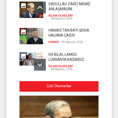
SADULLAH ZAREİ MEKKE
ANLAŞMASINI
DEĞERLENDİRDİ
İSLAM ÜLKELERİ
08 Ağustos 2026
HAMAS'TAN BATI ŞERİA
HALKINA ÇAĞRI
HAMAS
08 Ağustos 2026
DR BİLAL LAKKİS:
LÜBNAN'IN BAĞIMSIZ
OLMASI İSTENMİYOR
İSLAM ÜLKELERİ
08 Ağustos 2026
ENSARULLAH'TAN SUUDİ
Çok Okunanlar
ARABİSTAN'A UYARI
İSLAM ÜLKELERİ
07 Ağustos 2026
THE TELEGRAPH: İRAN
SAVAŞTAN ZAFERLE ÇIKTI