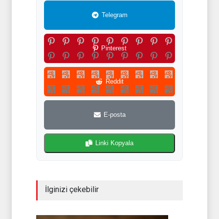
Telegram
Pinterest
Reddit
E-posta
Linki Kopyala
İlginizi çekebilir