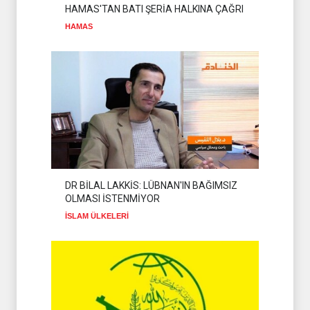
GAZZE
02 Ağustos 2026
HAMAS'TAN BATI ŞERİA HALKINA ÇAĞRI
HAMAS
DR BİLAL LAKKİS: LÜBNAN'IN BAĞIMSIZ
OLMASI İSTENMİYOR
İSLAM ÜLKELERİ