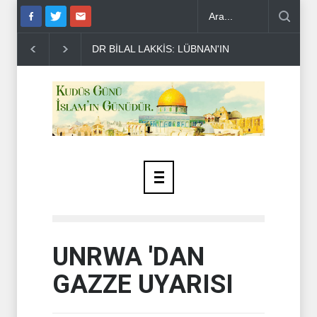
BİLAL LAKKİS: LÜBNAN'IN BAĞIMSIZ OLMASI İSTENMİYOR..
ENSA
UNRWA 'DAN
GAZZE UYARISI