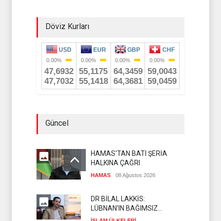
Döviz Kurları
Güncel
HAMAS'TAN BATI ŞERİA
HALKINA ÇAĞRI
HAMAS
08 Ağustos 2026
DR BİLAL LAKKİS:
LÜBNAN'IN BAĞIMSIZ
OLMASI İSTENMİYOR
İSLAM ÜLKELERİ