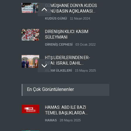
GÜMÜŞHANE DÜNYA KUDÜS
GÜNÜ BASIN AÇIKLAMASI
(VİDEO-FOTO)
KUDÜS GÜNÜ
11 Nisan 2024
DİRENİŞİN KILICI: KASIM
SÜLEYMANİ
DİRENİŞ CEPHESİ
03 Ocak 2022
HTŞ LİDERLERİNDEN ER-
RIFAİ: İSRAİL DAHİL
HERKESLE BARIŞ
İSLAM ÜLKELERİ
15 Mayıs 2025
İSTİYORUZ
HAMAS'IN YEMEN
En Çok Görüntülenenler
TEMSİLCİSİ EBU
ŞEMALE'DEN ÖNEMLİ
HAMAS
28 Mayıs 2025
AÇIKLAMALAR
HAMAS: ABD İLE BAZI
İŞGALCİ İSRAİL ORDUSU
TEMEL BAŞLIKLARDA
YEDEK ASKERLERİ GÖREVE
MUTABAKATA VARDIK
ÇAĞIRDI
HAMAS
28 Mayıs 2025
SİYONİST REJİM
27 Mayıs 2025