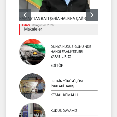
DR BİLAL L
OLMASI İS
HAMAS'TAN BATI ŞERİA HALKINA ÇAĞRI
İSLAM ÜLKEL
HAMAS
08 Ağustos 2026
Makaleler
DÜNYA KUDÜS GÜNÜ’NDE
HANGİ FAALİYETLERİ
YAPABİLİRİZ?
EDİTÖR
ERBAİN YÜRÜYÜŞÜNE
İNKILABÎ BAKIŞ
KEMAL KEMAHLI
KUDÜS DAVAMIZ