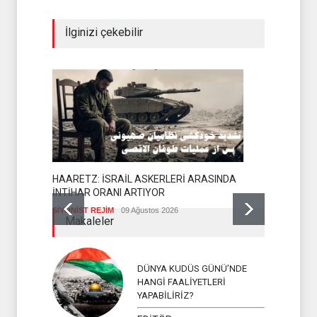
İlginizi çekebilir
HAARETZ: İSRAİL ASKERLERİ ARASINDA
İNTİHAR ORANI ARTIYOR
SİYONİST REJİM
09 Ağustos 2026
YEMEN AR
Makaleler
İSLAM ÜLKEL
DÜNYA KUDÜS GÜNÜ’NDE
HANGİ FAALİYETLERİ
YAPABİLİRİZ?