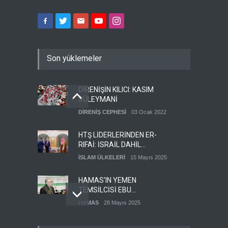
Son yüklemeler
DİRENİŞİN KILICI: KASIM
SÜLEYMANİ
DİRENİŞ CEPHESİ
03 Ocak 2022
HTŞ LİDERLERİNDEN ER-
RIFAİ: İSRAİL DAHİL
HERKESLE BARIŞ
İSLAM ÜLKELERİ
15 Mayıs 2025
İSTİYORUZ
HAMAS'IN YEMEN
TEMSİLCİSİ EBU
ŞEMALE'DEN ÖNEMLİ
HAMAS
28 Mayıs 2025
AÇIKLAMALAR
İŞGALCİ İSRAİL ORDUSU