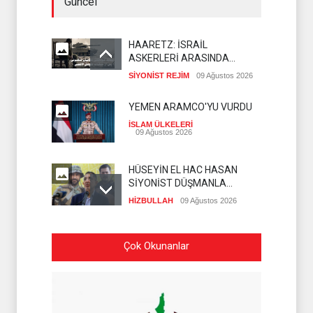
Güncel
HAARETZ: İSRAİL
ASKERLERİ ARASINDA
İNTİHAR ORANI ARTIYOR
SİYONİST REJİM
09 Ağustos 2026
YEMEN ARAMCO'YU VURDU
İSLAM ÜLKELERİ
09 Ağustos 2026
HÜSEYİN EL HAC HASAN
SİYONİST DÜŞMANLA
YAPILAN MÜZAKERELERİ
HİZBULLAH
09 Ağustos 2026
DEĞERLENDİRDİ
SİYONİST İSRAİL
Çok Okunanlar
ASKERLERİ KUNEYTRA'YA
BASKIN DÜZENLEDİ
İSLAM ÜLKELERİ
09 Ağustos 2026
SADULLAH ZAREİ MEKKE