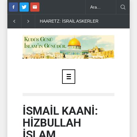
HAARETZ: İSRAİL ASKERLERİ ARASINDA İNTİHAR ORANI
İSMAİL KAANİ:
HİZBULLAH
İSLAM