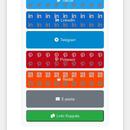
Twitter
LinkedIn
Telegram
Pinterest
Reddit
E-posta
Linki Kopyala