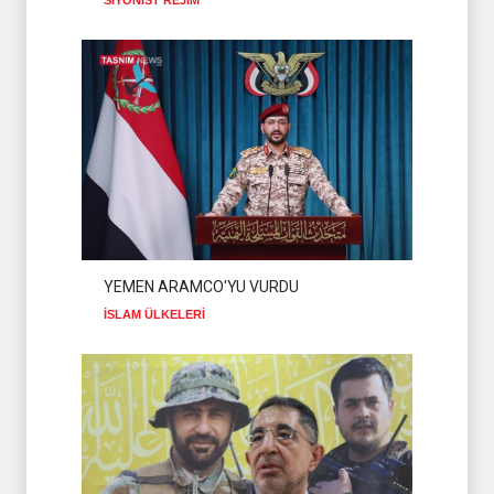
HAMAS'TAN BARIŞ
KONSEYİ'NE ÇAĞRI
HAMAS
09 Ağustos 2026
YEMEN ARAMCO'YU VURDU
İSLAM ÜLKELERİ