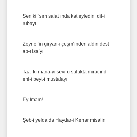
Sen ki “sırrı salat“ında katleyledin dil-i
rubayı
Zeynel‘in giryan-ı çeşm’inden aldın dest
ab-ı isa’yı
Taa ki mana-yı seyr u sulukta miracındı
ehl-i beyt-i mustafayı
Ey İmam!
Şeb-i yelda da Haydar-i Kerrar misalin