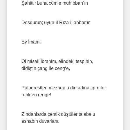
Şahittir buna cümle muhibban‘ın
Desdurun; uyun-il Rıza-il ahbar‘ın
Ey İmam!
Ol misali İbrahim, elindeki tespihin,
didiştin çang ile ceng‘e,
Putperestler; mezhep u din adına, girdiler
renkten renge!
Zindanlarda çentik düştüler talebe u
ashabın duvarlara