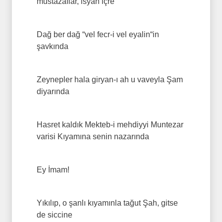
mustazaflar, isyan içre
Dağ ber dağ “vel fecr-i vel eyalin“in
şavkında
Zeynepler hala giryan-ı ah u vaveyla Şam
diyarında
Hasret kaldık Mekteb-i mehdiyyi Muntezar
varisi Kıyamına senin nazarında
Ey İmam!
Yıkılıp, o şanlı kıyamınla tağut Şah, gitse
de siccine