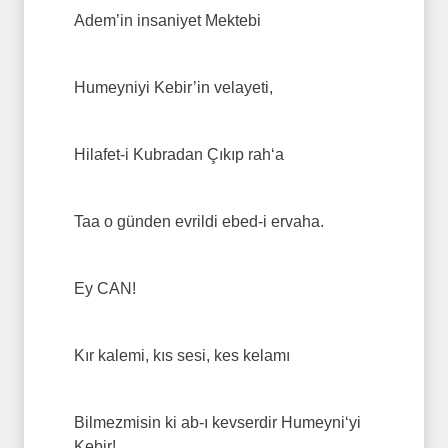
Adem’in insaniyet Mektebi
Humeyniyi Kebir’in velayeti,
Hilafet-i Kubradan Çıkıp rah‘a
Taa o günden evrildi ebed-i ervaha.
Ey CAN!
Kır kalemi, kıs sesi, kes kelamı
Bilmezmisin ki ab-ı kevserdir Humeyni‘yi
Kebir!