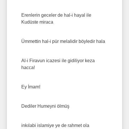
Erenlerin geceler de hal-i hayal ile
Kudüste miraca
Ümmettin hal-i pür melalidir böyledir hala
Al-i Firavun icazesi ile gidiliyor keza
hacca!
Ey İmam!
Dediler Humeyni ölmüş
inkılabi islamiye ye de rahmet ola