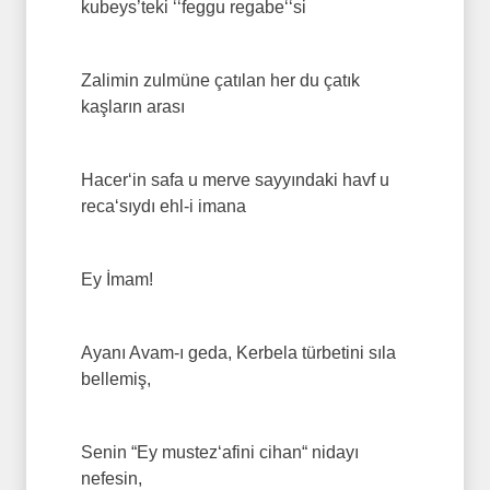
kubeys’teki ‘‘feggu regabe‘‘si
Zalimin zulmüne çatılan her du çatık
kaşların arası
Hacer‘in safa u merve sayyındaki havf u
reca‘sıydı ehl-i imana
Ey İmam!
Ayanı Avam-ı geda, Kerbela türbetini sıla
bellemiş,
Senin “Ey mustez‘afini cihan“ nidayı
nefesin,