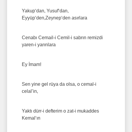
Yakup‘dan, Yusuf‘dan,
Eyyüp‘den,Zeynep‘den asırlara
Cenabı Cemail-i Cemil-i sabrın remizdi
yaren-i yarınlara
Ey İmam!
Sen yine gel rüya da olsa, o cemal-i
celal’in,
Yaktı dürr-i defterim o zat-i mukaddes
Kemal‘ın