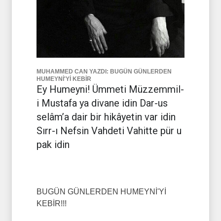
MUHAMMED CAN YAZDI: BUGÜN GÜNLERDEN
HUMEYNİ'Yİ KEBİR
Ey Humeyni! Ümmeti Müzzemmil-
i Mustafa ya divane idin Dar-us
selâm’a dair bir hikâyetin var idin
Sırr-ı Nefsin Vahdeti Vahitte pür u
pak idin
BUGÜN GÜNLERDEN HUMEYNİ'Yİ
KEBİR!!!