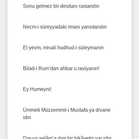
Sonu gelmez bir desitanı rastandın
Necm-i süreyyadaki imanı yansıtandın
El yevm, misali hudhud-i süleymanın
Bilad-i Rum‘dan ahbar u raviyanın!
Ey Humeyni!
Ümmeti Müzzemmil-i Mustafa ya divane
idin
Dar-us selâm’a dair bir hikâyetin var idin