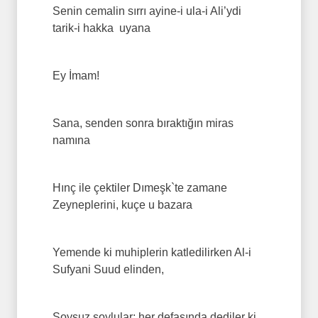
Senin cemalin sırrı ayine-i ula-i Ali’ydi
tarik-i hakka uyana
Ey İmam!
Sana, senden sonra bıraktığın miras
namına
Hınç ile çektiler Dımeşk`te zamane
Zeyneplerini, kuçe u bazara
Yemende ki muhiplerin katledilirken Al-i
Sufyani Suud elinden,
Soysuz soylular; her defasında dediler ki