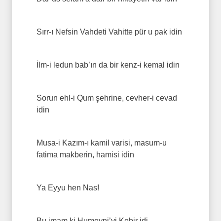
Sırr-ı Nefsin Vahdeti Vahitte pür u pak idin
İlm-i ledun bab’ın da bir kenz-i kemal idin
Sorun ehl-i Qum şehrine, cevher-i cevad
idin
Musa-i Kazım-ı kamil varisi, masum-u
fatima makberin, hamisi idin
Ya Eyyu hen Nas!
Bu imam ki Humeyni’yi Kebir idi