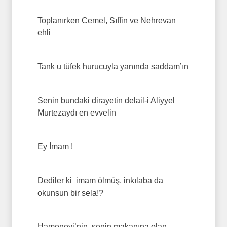
Toplanırken Cemel, Sıffin ve Nehrevan
ehli
Tank u tüfek hurucuyla yanında saddam’ın
Senin bundaki dirayetin delail-i Aliyyel
Murtezaydı en evvelin
Ey İmam !
Dediler ki imam ölmüş, inkılaba da
okunsun bir sela!?
Hameneyi’nin, senin makanına olan