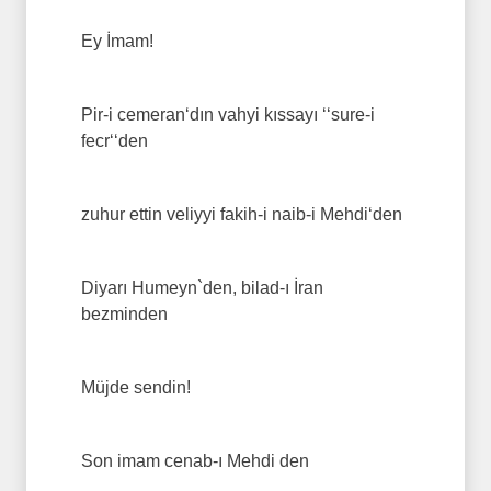
Ey İmam!
Pir-i cemeran‘dın vahyi kıssayı ‘‘sure-i
fecr‘‘den
zuhur ettin veliyyi fakih-i naib-i Mehdi‘den
Diyarı Humeyn`den, bilad-ı İran
bezminden
Müjde sendin!
Son imam cenab-ı Mehdi den