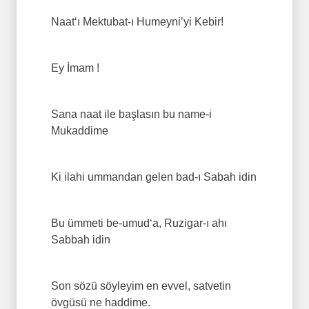
Naat‘ı Mektubat-ı Humeyni’yi Kebir!
Ey İmam !
Sana naat ile başlasın bu name-i
Mukaddime
Ki ilahi ummandan gelen bad-ı Sabah idin
Bu ümmeti be-umud‘a, Ruzigar-ı ahı
Sabbah idin
Son sözü söyleyim en evvel, satvetin
övgüsü ne haddime.