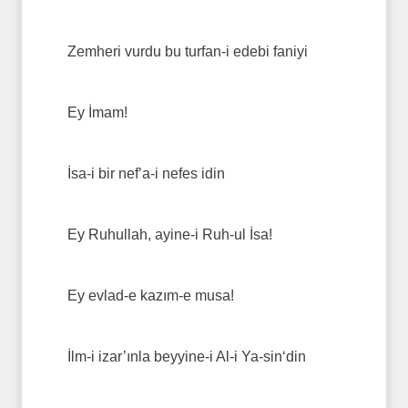
Zemheri vurdu bu turfan-i edebi faniyi
Ey İmam!
İsa-i bir nef’a-i nefes idin
Ey Ruhullah, ayine-i Ruh-ul İsa!
Ey evlad-e kazım-e musa!
İlm-i izar’ınla beyyine-i Al-i Ya-sin‘din