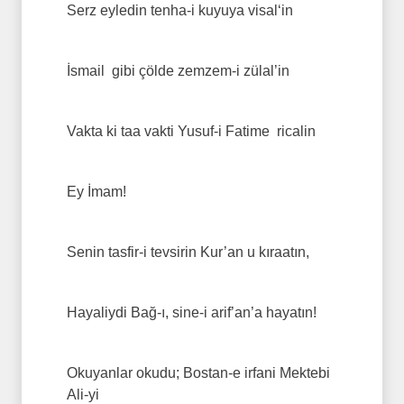
Serz eyledin tenha-i kuyuya visal‘in
İsmail gibi çölde zemzem-i zülal’in
Vakta ki taa vakti Yusuf-i Fatime ricalin
Ey İmam!
Senin tasfir-i tevsirin Kur’an u kıraatın,
Hayaliydi Bağ-ı, sine-i arif’an’a hayatın!
Okuyanlar okudu; Bostan-e irfani Mektebi
Ali-yi