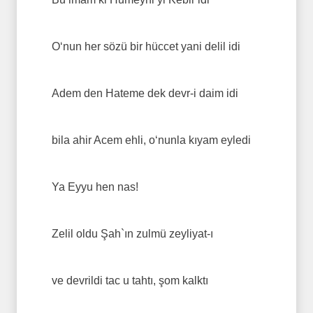
O‘nun her sözü bir hüccet yani delil idi
Adem den Hateme dek devr-i daim idi
bila ahir Acem ehli, o‘nunla kıyam eyledi
Ya Eyyu hen nas!
Zelil oldu Şah`ın zulmü zeyliyat-ı
ve devrildi tac u tahtı, şom kalktı