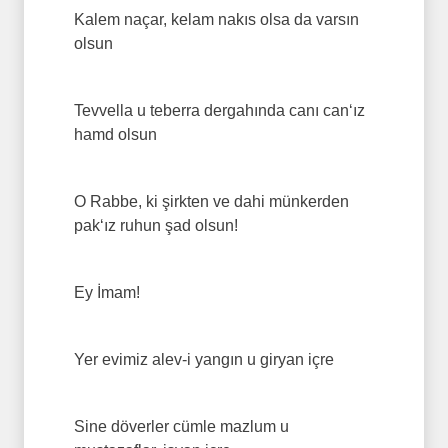
Kalem naçar, kelam nakıs olsa da varsın
olsun
Tevvella u teberra dergahında canı can‘ız
hamd olsun
O Rabbe, ki şirkten ve dahi münkerden
pak‘ız ruhun şad olsun!
Ey İmam!
Yer evimiz alev-i yangın u giryan içre
Sine döverler cümle mazlum u