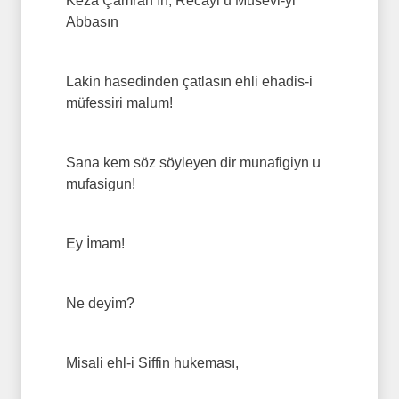
Keza Çamran‘ın, Recayi u Musevi-yi
Abbasın
Lakin hasedinden çatlasın ehli ehadis-i
müfessiri malum!
Sana kem söz söyleyen dir munafigiyn u
mufasigun!
Ey İmam!
Ne deyim?
Misali ehl-i Siffin hukeması,