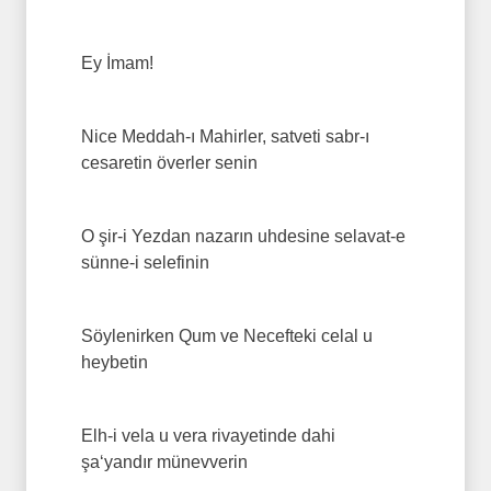
Ey İmam!
Nice Meddah-ı Mahirler, satveti sabr-ı
cesaretin överler senin
O şir-i Yezdan nazarın uhdesine selavat-e
sünne-i selefinin
Söylenirken Qum ve Necefteki celal u
heybetin
Elh-i vela u vera rivayetinde dahi
şa‘yandır münevverin