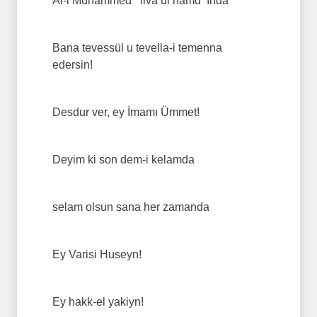
Al-i Muhammed ‘‘liva ul hamd‘‘ında
Bana tevessül u tevella-i temenna
edersin!
Desdur ver, ey İmamı Ümmet!
Deyim ki son dem-i kelamda
selam olsun sana her zamanda
Ey Varisi Huseyn!
Ey hakk-el yakiyn!