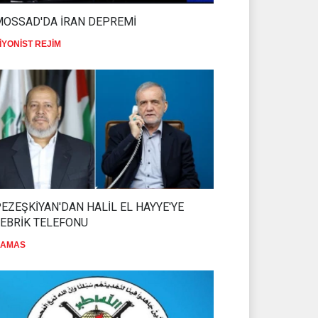
MOSSAD'DA İRAN DEPREMİ
GAZZE’DE KATLİAM: 9 ŞEHİT
İYONİST REJİM
GAZZE
02 Ağustos 2026
HAMAS'TAN
SİLAHSIZLANMA
KONUSUNDA NET AÇIKLAMA
HAMAS
02 Ağustos 2026
ALİ FEYYAD LÜBNAN'DAKİ
SON DURUMU
DEĞERLENDİRDİ
HİZBULLAH
02 Ağustos 2026
EZEŞKİYAN'DAN HALİL EL HAYYE'YE
EBRİK TELEFONU
DİRENİŞ ÇADIRI'NDAN
ÇAĞRI: YEMEN'İ DEĞİL
AMAS
İSRAİL'İ KUŞATIN
İSLAM ÜLKELERİ
02 Ağustos 2026