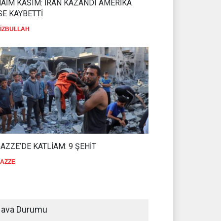
AİM KASIM: İRAN KAZANDI AMERİKA
PEZEŞKİYAN'DAN HALİL EL HAYYE'YE
SE KAYBETTİ
TEBRİK TELEFONU
EPREMİ
İZBULLAH
HAMAS
05 Ağustos 2026
tos 2026
AZZE’DE KATLİAM: 9 ŞEHİT
AZZE
ava Durumu