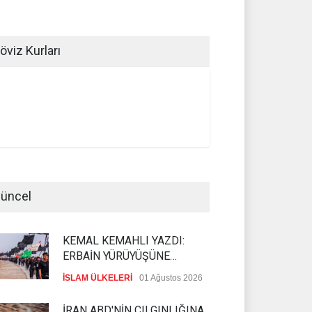
öviz Kurları
üncel
KEMAL KEMAHLI YAZDI:
ERBAİN YÜRÜYÜŞÜNE
İNKILABÎ BAKIŞ
İSLAM ÜLKELERİ
01 Ağustos 2026
İRAN ABD'NİN ÇILGINLIĞINA