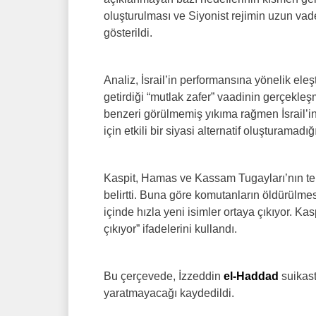
oluşturulması ve Siyonist rejimin uzun vad
gösterildi.
Analiz, İsrail’in performansına yönelik el
getirdiği “mutlak zafer” vaadinin gerçekleş
benzeri görülmemiş yıkıma rağmen İsrail’i
için etkili bir siyasi alternatif oluşturamadığ
Kaspit, Hamas ve Kassam Tugayları’nın teme
belirtti. Buna göre komutanların öldürülme
içinde hızla yeni isimler ortaya çıkıyor. Ka
çıkıyor” ifadelerini kullandı.
Bu çerçevede, İzzeddin
el-Haddad
suikast
yaratmayacağı kaydedildi.