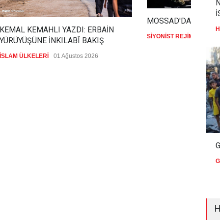
N
İ
MOSSAD'DA İRAN D
KEMAL KEMAHLI YAZDI: ERBAİN
H
SİYONİST REJİM
07 Ağus
YÜRÜYÜŞÜNE İNKILABÎ BAKIŞ
İSLAM ÜLKELERİ
01 Ağustos 2026
G
G
H