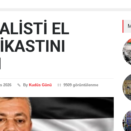
LİSTİ EL
M
İKASTINI
I
s 2026
By
Kudüs Günü
9509 görüntülenme