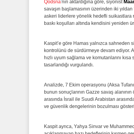
Qodsna
'
nın aktardığına göre, siyonist
Maar
savaşın başlamasının üzerinden iki yıldan f
askeri liderlere yönelik hedefli suikastl
baskı koşulları altında kendisini yeniden ür
Kaspit’e göre Hamas yalnızca sahneden sil
kontrolünü de sürdürmeye devam ediyor. An
hızlı uyum sağlama ve komutanlarını kısa 
tasarlandığı vurgulandı.
Analizde, 7 Ekim operasyonu (Aksa Tufanı) 
bunun sonuçlarının Gazze savaş alanının öte
arasında İsrail ile Suudi Arabistan arasın
ve güvenlik dengelerinin bozulması gösteri
Kaspit ayrıca, Yahya Sinvar ve Muhammed 
açıklanmayan bazı hedeflerinin kısmen gerçe