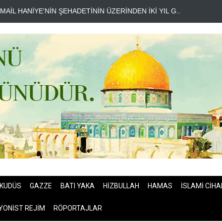
SMAİL HANİYE'NİN ŞEHADETİNİN ÜZERİNDEN İKİ YIL G..
HAMAS'TA
KUDÜS
GAZZE
BATI YAKA
HİZBULLAH
HAMAS
İSLAMİ CİHA
YONİST REJİM
RÖPORTAJLAR