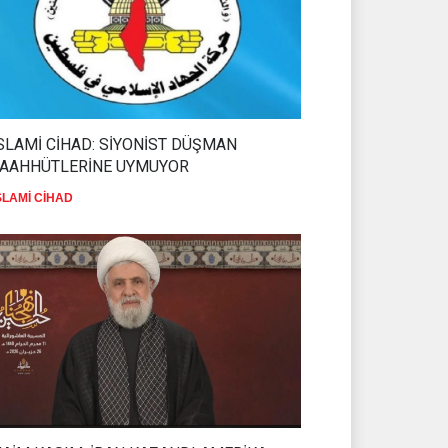
SLAMİ CİHAD: SİYONİST DÜŞMAN
TAAHHÜTLERİNE UYMUYOR
SLAMİ CİHAD