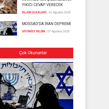
YIKICI CEVAP VERECEK
İSLAM ÜLKELERİ
01 Ağustos 2026
MOSSAD'DA İRAN DEPREMİ
SİYONİST REJİM
07 Ağustos 2026
PEZEŞKİYAN'DAN HALİL EL
HAYYE'YE TEBRİK TELEFONU
Çok Okunanlar
HAMAS
05 Ağustos 2026
İSLAMİ CİHAD: SİYONİST
DÜŞMAN TAAHHÜTLERİNE
UYMUYOR
İSLAMİ CİHAD
04 Ağustos 2026
NAİM KASIM: İRAN KAZANDI
AMERİKA İSE KAYBETTİ
HİZBULLAH
04 Ağustos 2026