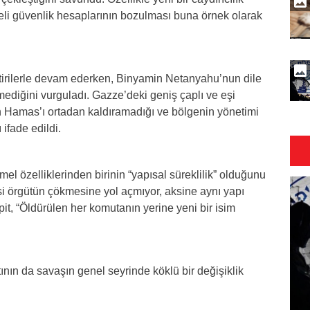
eli güvenlik hesaplarının bozulması buna örnek olarak
eştirilerle devam ederken, Binyamin Netanyahu’nun dile
mediğini vurguladı. Gazze’deki geniş çaplı ve eşi
n Hamas’ı ortadan kaldıramadığı ve bölgenin yönetimi
ı ifade edildi.
l özelliklerinden birinin “yapısal süreklilik” olduğunu
si örgütün çökmesine yol açmıyor, aksine aynı yapı
spit, “Öldürülen her komutanın yerine yeni bir isim
ının da savaşın genel seyrinde köklü bir değişiklik