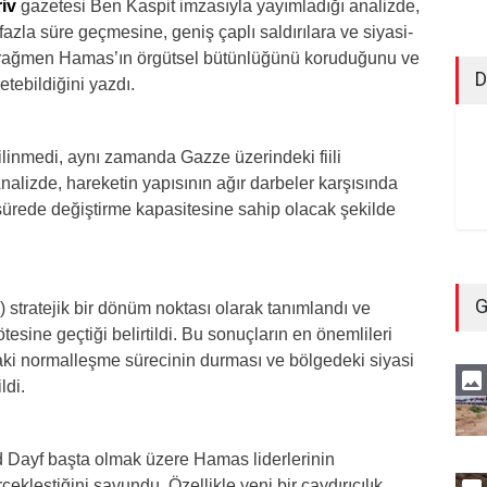
iv
gazetesi Ben Kaspit imzasıyla yayımladığı analizde,
azla süre geçmesine, geniş çaplı saldırılara ve siyasi-
ara rağmen Hamas’ın örgütsel bütünlüğünü koruduğunu ve
D
etebildiğini yazdı.
inmedi, aynı zamanda Gazze üzerindeki fiili
alizde, hareketin yapısının ağır darbeler karşısında
sürede değiştirme kapasitesine sahip olacak şekilde
G
stratejik bir dönüm noktası olarak tanımlandı ve
sine geçtiği belirtildi. Bu sonuçların en önemlileri
daki normalleşme sürecinin durması ve bölgedeki siyasi
ldi.
Dayf başta olmak üzere Hamas liderlerinin
kleştiğini savundu. Özellikle yeni bir caydırıcılık