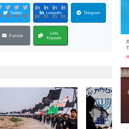
Twitter
LinkedIn
Telegram
Linki
E-posta
Kopyala
İ
İ