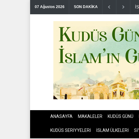
İ
07 Ağustos 2026
SON DAKİKA
ANASAYFA
MAKALELER
KUDÜS GÜNÜ
KUDÜS SERİYYELERİ
İSLAM ÜLKELERİ
Sİ