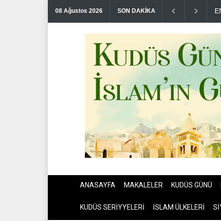
T
08 Ağustos 2026
SON DAKİKA
ANASAYFA
MAKALELER
KUDÜS GÜNÜ
KUDÜS SERİYYELERİ
İSLAM ÜLKELERİ
Sİ