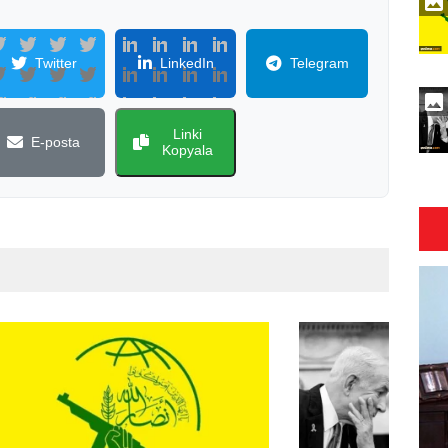
Twitter
LinkedIn
Telegram
Linki
E-posta
Kopyala