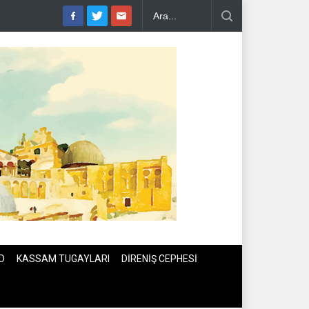
RAN DEPREMİ..
PEZEŞKİYAN'DAN HALİL EL HAYYE'YE TEBRİK TE
D
KASSAM TUGAYLARI
DİRENİŞ CEPHESİ