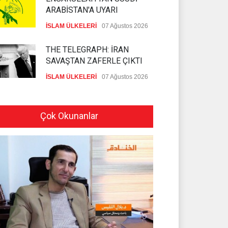
ARABİSTAN'A UYARI
İSLAM ÜLKELERİ
07 Ağustos 2026
THE TELEGRAPH: İRAN
SAVAŞTAN ZAFERLE ÇIKTI
İSLAM ÜLKELERİ
07 Ağustos 2026
MOSSAD'DA İRAN DEPREMİ
Çok Okunanlar
SİYONİST REJİM
07 Ağustos 2026
PEZEŞKİYAN'DAN HALİL EL
HAYYE'YE TEBRİK TELEFONU
HAMAS
05 Ağustos 2026
İSLAMİ CİHAD: SİYONİST
DÜŞMAN TAAHHÜTLERİNE
UYMUYOR
İSLAMİ CİHAD
04 Ağustos 2026