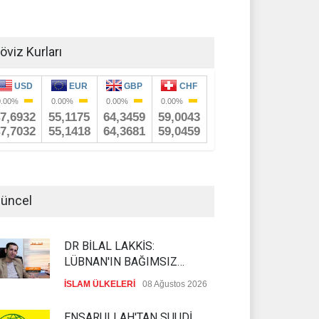
öviz Kurları
üncel
DR BİLAL LAKKİS:
LÜBNAN'IN BAĞIMSIZ
OLMASI İSTENMİYOR
İSLAM ÜLKELERİ
08 Ağustos 2026
ENSARULLAH'TAN SUUDİ