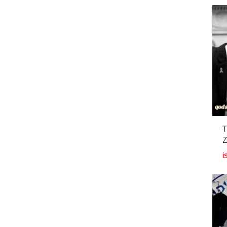
T
Z
İ