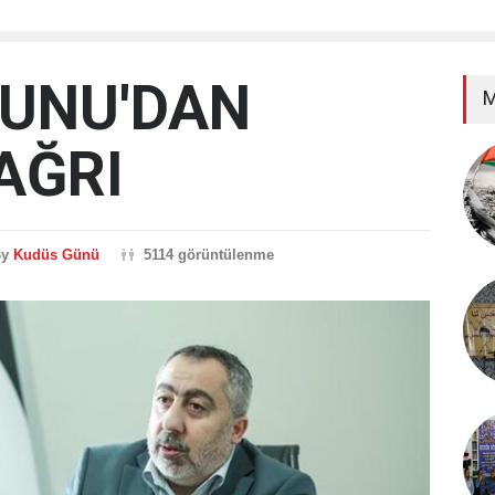
NUNU'DAN
M
AĞRI
By
Kudüs Günü
5114 görüntülenme