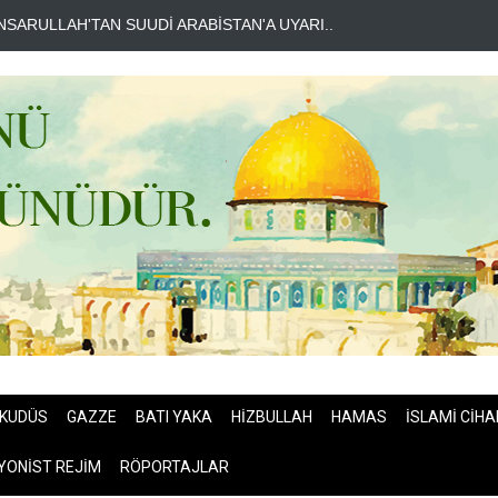
HE TELEGRAPH: İRAN SAVAŞTAN ZAFERLE ÇIKTI..
MOSSAD'DA İ
KUDÜS
GAZZE
BATI YAKA
HİZBULLAH
HAMAS
İSLAMİ CİHA
YONİST REJİM
RÖPORTAJLAR