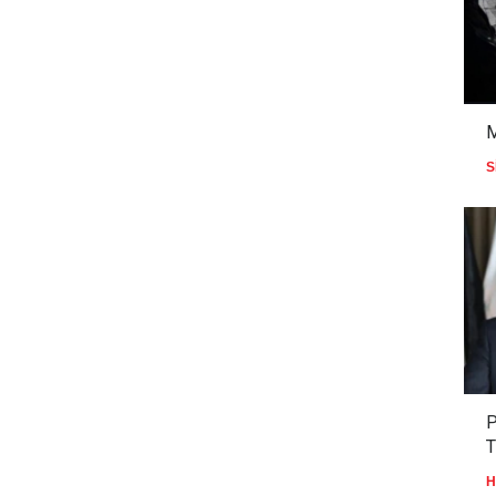
S
P
T
H