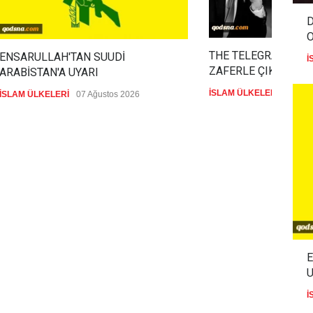
D
THE TELEGRAPH: İR
ENSARULLAH'TAN SUUDİ
İ
ZAFERLE ÇIKTI
ARABİSTAN'A UYARI
İSLAM ÜLKELERİ
07 Ağu
İSLAM ÜLKELERİ
07 Ağustos 2026
E
U
İ