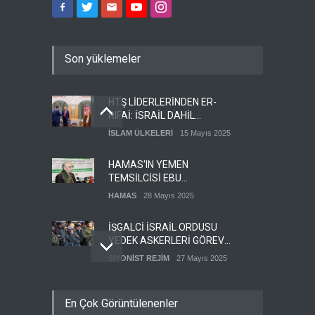
Son yüklemeler
HTŞ LİDERLERİNDEN ER-
RIFAİ: İSRAİL DAHİL
HERKESLE BARIŞ
İSLAM ÜLKELERİ
15 Mayıs 2025
İSTİYORUZ
HAMAS'IN YEMEN
TEMSİLCİSİ EBU
ŞEMALE'DEN ÖNEMLİ
HAMAS
28 Mayıs 2025
AÇIKLAMALAR
İŞGALCİ İSRAİL ORDUSU
YEDEK ASKERLERİ GÖREVE
ÇAĞIRDI
SİYONİST REJİM
27 Mayıs 2025
GÜMÜŞHANE DÜNYA KUDÜS
En Çok Görüntülenenler
GÜNÜ BASIN AÇIKLAMASI