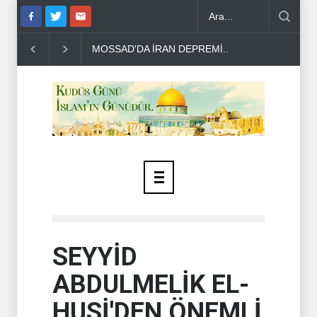
A İRAN DEPREMİ..
PEZEŞKİYAN'DAN HALİL EL HAYYE'YE TEBRİK
SEYYİD
ABDULMELİK EL-
HUSİ'DEN ÖNEMLİ