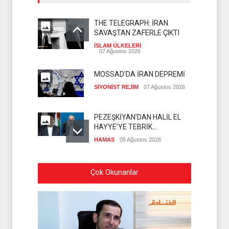
THE TELEGRAPH: İRAN
SAVAŞTAN ZAFERLE ÇIKTI
İSLAM ÜLKELERİ
07 Ağustos 2026
MOSSAD'DA İRAN DEPREMİ
SİYONİST REJİM
07 Ağustos 2026
PEZEŞKİYAN'DAN HALİL EL
HAYYE'YE TEBRİK
TELEFONU
HAMAS
05 Ağustos 2026
İSLAMİ CİHAD: SİYONİST
Çok Okunanlar
DÜŞMAN TAAHHÜTLERİNE
UYMUYOR
İSLAMİ CİHAD
04 Ağustos 2026
NAİM KASIM: İRAN KAZANDI
AMERİKA İSE KAYBETTİ