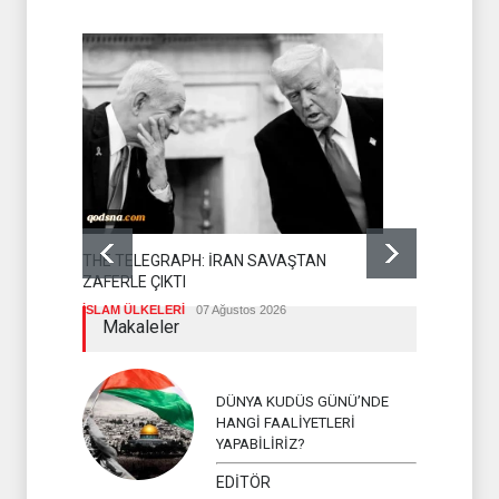
MOSSAD'DA
THE TELEGRAPH: İRAN SAVAŞTAN
SİYONİST RE
ZAFERLE ÇIKTI
İSLAM ÜLKELERİ
07 Ağustos 2026
Makaleler
DÜNYA KUDÜS GÜNÜ’NDE
HANGİ FAALİYETLERİ
YAPABİLİRİZ?
EDİTÖR