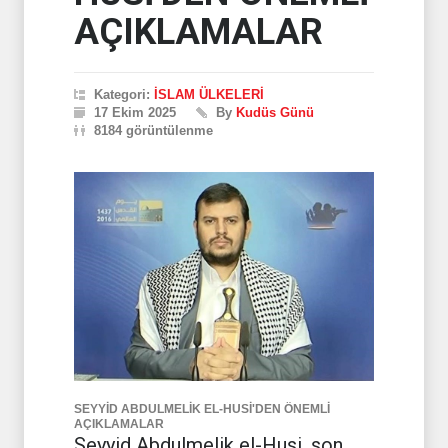
AÇIKLAMALAR
Kategori:
İSLAM ÜLKELERİ
17 Ekim 2025
By
Kudüs Günü
8184 görüntülenme
SEYYİD ABDULMELİK EL-HUSİ'DEN ÖNEMLİ
AÇIKLAMALAR
Seyyid Abdulmelik el-Husi, son