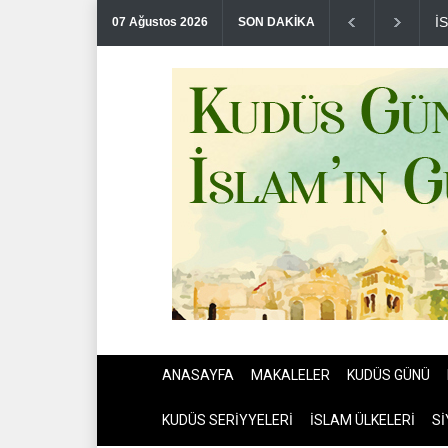
N
07 Ağustos 2026
SON DAKİKA
ANASAYFA
MAKALELER
KUDÜS GÜNÜ
KUDÜS SERİYYELERİ
İSLAM ÜLKELERİ
Sİ