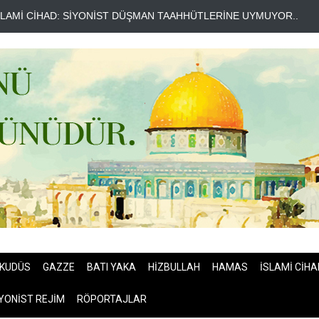
AİM KASIM: İRAN KAZANDI AMERİKA İSE KAYBETTİ..
GAZZE BARIŞ
KUDÜS
GAZZE
BATI YAKA
HİZBULLAH
HAMAS
İSLAMİ CİHA
YONİST REJİM
RÖPORTAJLAR