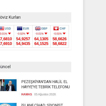
öviz Kurları
üncel
PEZEŞKİYAN'DAN HALİL EL
HAYYE'YE TEBRİK TELEFONU
HAMAS
05 Ağustos 2026
İSLAMİ CİHAD: SİYONİST