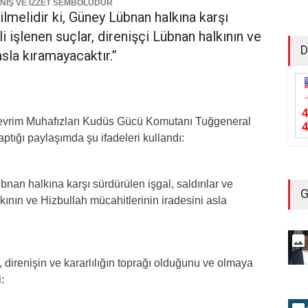
ENİŞ VE İZZET SEMBOLÜDÜR
ilmelidir ki, Güney Lübnan halkına karşı
li işlenen suçlar, direnişçi Lübnan halkının ve
D
asla kıramayacaktır.”
Devrim Muhafızları Kudüs Gücü Komutanı Tuğgeneral
tığı paylaşımda şu ifadeleri kullandı:
bnan halkına karşı sürdürülen işgal, saldırılar ve
G
lkının ve Hizbullah mücahitlerinin iradesini asla
direnişin ve kararlılığın toprağı olduğunu ve olmaya
: