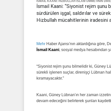
İSMAİL KAANİ: HİZBULLAH İSLAM ÜMMETİNİN DİR
İsmail Kaani: “Siyonist rejim şunu b
sürdürülen işgal, saldırılar ve sürek
Hizbullah mücahitlerinin iradesini 
Mehr
Haber Ajansı'nın aktardığına göre, 
İsmail Kaani
, sosyal medya hesabından yap
“Siyonist rejim şunu bilmelidir ki, Güney Lü
sürekli işlenen suçlar, direnişçi Lübnan ha
kıramayacaktır.”
Kaani, Güney Lübnan'ın her zaman izzetin, 
devam edeceğini belirterek şunları kaydetti