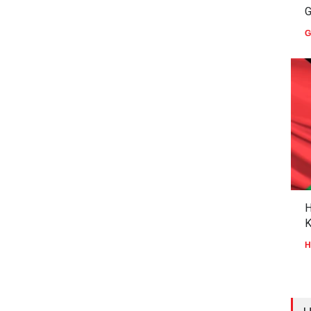
G
G
H