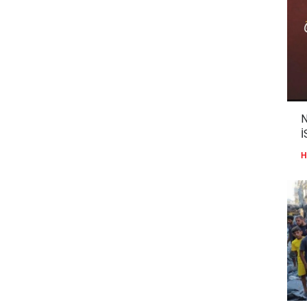
N
İ
H