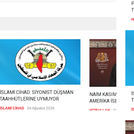
P
T
H
İSLAMİ CİHAD: SİYONİST DÜŞMAN
İ
NAİM KASIM: İRAN 
TAAHHÜTLERİNE UYMUYOR
AMERİKA İSE KAYBE
İSLAMİ CİHAD
04 Ağustos 2026
İ
HİZBULLAH
04 Ağustos 