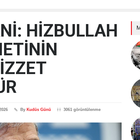
Nİ: HİZBULLAH
M
ETİNİN
 İZZET
ÜR
2026
By
Kudüs Günü
3061 görüntülenme