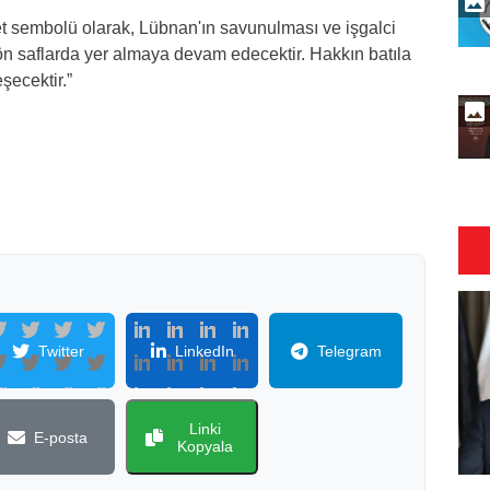
et sembolü olarak, Lübnan'ın savunulması ve işgalci
 ön saflarda yer almaya devam edecektir. Hakkın batıla
şecektir.”
Twitter
LinkedIn
Telegram
Linki
E-posta
Kopyala