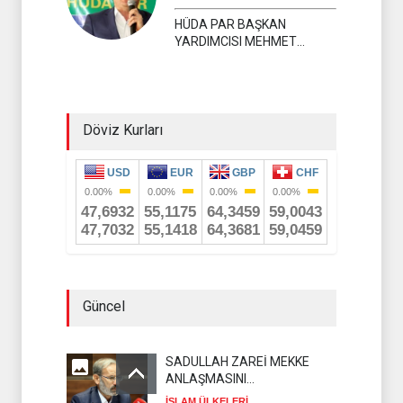
HÜDA PAR BAŞKAN
YARDIMCISI MEHMET
YAVUZ
Döviz Kurları
Güncel
SADULLAH ZAREİ MEKKE
ANLAŞMASINI
DEĞERLENDİRDİ
İSLAM ÜLKELERİ