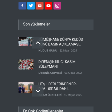
Son yüklemeler
GÜMÜŞHANE DÜNYA KUDÜS
GÜNÜ BASIN AÇIKLAMASI
(VİDEO-FOTO)
KUDÜS GÜNÜ
11 Nisan 2024
DİRENİŞİN KILICI: KASIM
SÜLEYMANİ
DİRENİŞ CEPHESİ
03 Ocak 2022
HTŞ LİDERLERİNDEN ER-
RIFAİ: İSRAİL DAHİL
HERKESLE BARIŞ
İSLAM ÜLKELERİ
15 Mayıs 2025
İSTİYORUZ
HAMAS'IN YEMEN
En Çok Görüntülenenler
TEMSİLCİSİ EBU