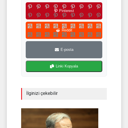
Pinterest
Reddit
E-posta
Linki Kopyala
İlginizi çekebilir