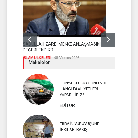
SADULLAH ZAREİ MEKKE ANLAŞMASINI
HAMAS'TAN
DEĞERLENDİRDİ
HAMAS
08 A
İSLAM ÜLKELERİ
08 Ağustos 2026
Makaleler
DÜNYA KUDÜS GÜNÜ’NDE
HANGİ FAALİYETLERİ
YAPABİLİRİZ?
EDİTÖR
ERBAİN YÜRÜYÜŞÜNE
İNKILABÎ BAKIŞ