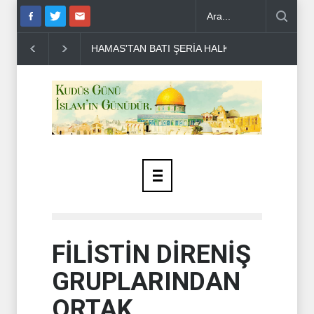
ŞERİA HALKINA ÇAĞRI ..
DR BİLAL LAKKİS: LÜBNAN'IN BAĞIMSI
FİLİSTİN DİRENİŞ
GRUPLARINDAN
ORTAK