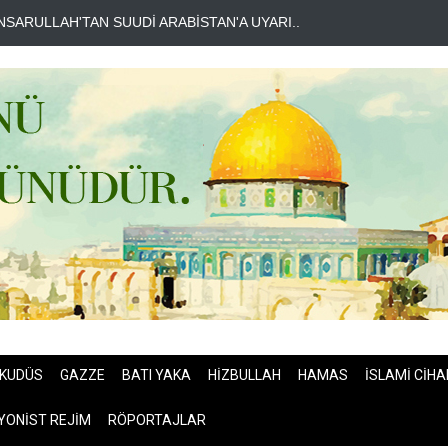
HE TELEGRAPH: İRAN SAVAŞTAN ZAFERLE ÇIKTI..
MOSSAD'DA İ
KUDÜS
GAZZE
BATI YAKA
HİZBULLAH
HAMAS
İSLAMİ CİHA
YONİST REJİM
RÖPORTAJLAR