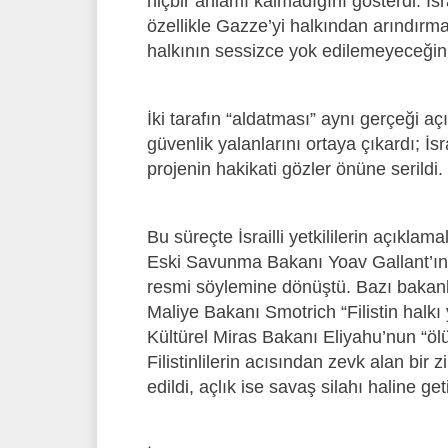
hiçbir anlamı kalmadığını gösterdi. İsra
özellikle Gazze’yi halkından arındırmak
halkının sessizce yok edilemeyeceği
İki tarafın “aldatması” aynı gerçeği açı
güvenlik yalanlarını ortaya çıkardı; İsr
projenin hakikati gözler önüne serildi.
Bu süreçte İsrailli yetkililerin açıklamal
Eski Savunma Bakanı Yoav Gallant’ın “
resmi söylemine dönüştü. Bazı bakanl
Maliye Bakanı Smotrich “Filistin halkı
Kültürel Miras Bakanı Eliyahu’nun “öl
Filistinlilerin acısından zevk alan bir
edildi, açlık ise savaş silahı haline getir