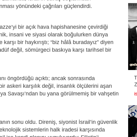
ınması yönündeki çağrıları güçlendirdi.
azze’yi bir açık hava hapishanesine çevirdiği
omik, insani ve siyasi olarak boğulurken dünya
ğe karşı bir haykırıştı; “biz hâlâ buradayız” diyen
adüf değil, sömürgeci baskıya karşı tarihsel bir
T
ığını öngördüğü açıktı; ancak sonrasında
Z
r askeri karşılık değil, insanlık ölçülerini aşan
Dünya Savaşı’ndan bu yana görülmemiş bir vahşetin
İ
ın sonu oldu. Direniş, siyonist İsrail’in güvenlik
teknolojik sistemlerin halk iradesi karşısında