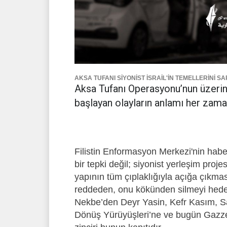
AKSA TUFANI SİYONİST İSRAİL'İN TEMELLERİNİ SA
Aksa Tufanı Operasyonu’nun üzerind
başlayan olayların anlamı her zama
Filistin Enformasyon Merkezi'nin habe
bir tepki değil; siyonist yerleşim proje
yapının tüm çıplaklığıyla açığa çıkması
reddeden, onu kökünden silmeyi hedef
Nekbe’den Deyr Yasin, Kefr Kasım, Sa
Dönüş Yürüyüşleri’ne ve bugün Gazze