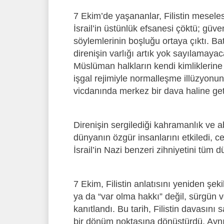
7 Ekim’de yaşananlar, Filistin mesele
İsrail’in üstünlük efsanesi çöktü; güve
söylemlerinin boşluğu ortaya çıktı. Batı
direnişin varlığı artık yok sayılamayac
Müslüman halkların kendi kimliklerine 
işgal rejimiyle normalleşme illüzyonunu
vicdanında merkez bir dava haline geti
Direnişin sergilediği kahramanlık ve 
dünyanın özgür insanlarını etkiledi, c
İsrail’in Nazi benzeri zihniyetini tüm 
7 Ekim, Filistin anlatısını yeniden şeki
ya da “var olma hakkı” değil, sürgün 
kanıtlandı. Bu tarih, Filistin davasın
bir dönüm noktasına dönüştürdü. Aynı