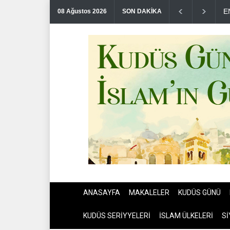
T
08 Ağustos 2026
SON DAKİKA
ANASAYFA
MAKALELER
KUDÜS GÜNÜ
KUDÜS SERİYYELERİ
İSLAM ÜLKELERİ
Sİ