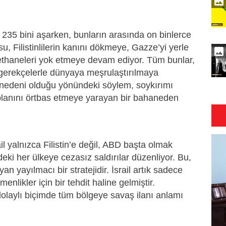
sı 235 bini aşarken, bunların arasında on binlerce
u, Filistinlilerin kanını dökmeye, Gazze’yi yerle
adethaneleri yok etmeye devam ediyor. Tüm bunlar,
 gerekçelerle dünyaya meşrulaştırılmaya
arın nedeni olduğu yönündeki söylem, soykırımı
planını örtbas etmeye yarayan bir bahaneden
l yalnızca Filistin’e değil, ABD başta olmak
deki her ülkeye cezasız saldırılar düzenliyor. Bu,
an yayılmacı bir stratejidir. İsrail artık sadece
menlikler için bir tehdit haline gelmiştir.
dolaylı biçimde tüm bölgeye savaş ilanı anlamı