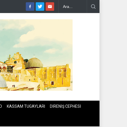
RAN DEPREMİ..
PEZEŞKİYAN'DAN HALİL EL HAYYE'YE TEBRİK TE
D
KASSAM TUGAYLARI
DİRENİŞ CEPHESİ