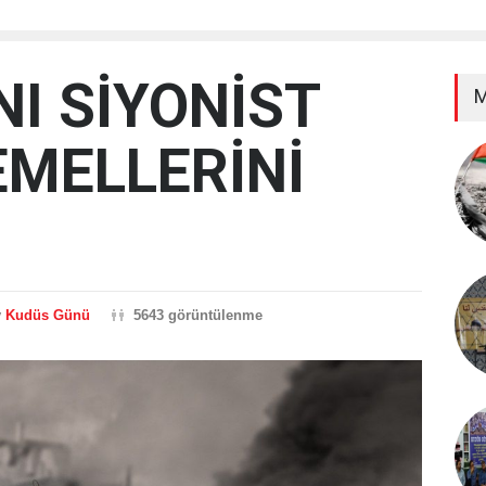
I SİYONİST
M
TEMELLERİNİ
y
Kudüs Günü
5643 görüntülenme