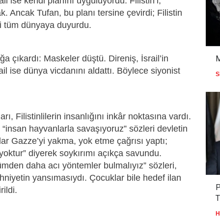
il ise kendi planını uyguluyordu: Filistin’i,
. Ancak Tufan, bu planı tersine çevirdi; Filistin
ni tüm dünyaya duyurdu.
ğa çıkardı: Maskeler düştü. Direniş, İsrail’in
ail ise dünya vicdanını aldattı. Böylece siyonist
S
arı, Filistinlilerin insanlığını inkâr noktasına vardı.
insan hayvanlarla savaşıyoruz” sözleri devletin
ar Gazze’yi yakma, yok etme çağrısı yaptı;
 yoktur” diyerek soykırımı açıkça savundu.
ümden daha acı yöntemler bulmalıyız” sözleri,
 zihniyetin yansımasıydı. Çocuklar bile hedef ilan
P
ildi.
T
H