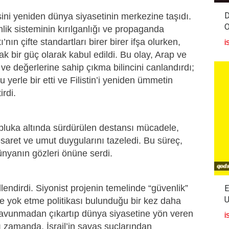
D
sini yeniden dünya siyasetinin merkezine taşıdı.
nlik sisteminin kırılganlığı ve propaganda
’nın çifte standartları birer birer ifşa olurken,
İ
ak bir güç olarak kabul edildi. Bu olay, Arap ve
ve değerlerine sahip çıkma bilincini canlandırdı;
 yerle bir etti ve Filistin’i yeniden ümmetin
rdi.
abluka altında sürdürülen destansı mücadele,
esaret ve umut duygularını tazeledi. Bu süreç,
dünyanın gözleri önüne serdi.
llendirdi. Siyonist projenin temelinde “güvenlik”
E
U
ve yok etme politikası bulunduğu bir kez daha
ı savunmadan çıkartıp dünya siyasetine yön veren
İ
 zamanda, İsrail’in savaş suçlarından