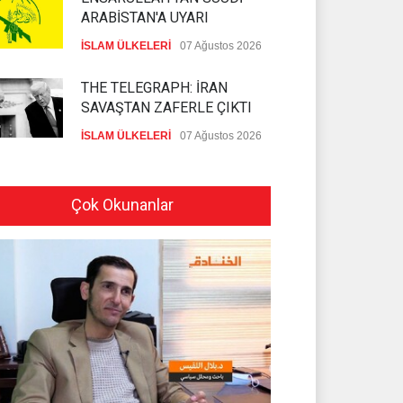
ARABİSTAN'A UYARI
İSLAM ÜLKELERİ
07 Ağustos 2026
THE TELEGRAPH: İRAN
SAVAŞTAN ZAFERLE ÇIKTI
İSLAM ÜLKELERİ
07 Ağustos 2026
MOSSAD'DA İRAN DEPREMİ
Çok Okunanlar
SİYONİST REJİM
07 Ağustos 2026
PEZEŞKİYAN'DAN HALİL EL
HAYYE'YE TEBRİK TELEFONU
HAMAS
05 Ağustos 2026
İSLAMİ CİHAD: SİYONİST
DÜŞMAN TAAHHÜTLERİNE
UYMUYOR
İSLAMİ CİHAD
04 Ağustos 2026