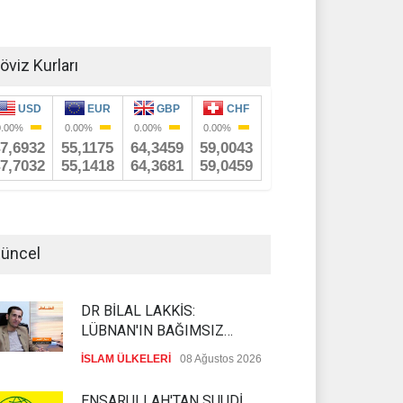
öviz Kurları
üncel
DR BİLAL LAKKİS:
LÜBNAN'IN BAĞIMSIZ
OLMASI İSTENMİYOR
İSLAM ÜLKELERİ
08 Ağustos 2026
ENSARULLAH'TAN SUUDİ