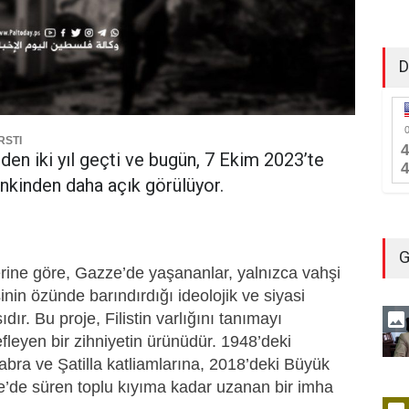
D
RSTI
en iki yıl geçti ve bugün, 7 Ekim 2023’te
nkinden daha açık görülüyor.
G
rine göre, Gazze’de yaşananlar, yalnızca vahşi
sinin özünde barındırdığı ideolojik ve siyasi
dır. Bu proje, Filistin varlığını tanımayı
leyen bir zihniyetin ürünüdür. 1948’deki
bra ve Şatilla katliamlarına, 2018’deki Büyük
’de süren toplu kıyıma kadar uzanan bir imha