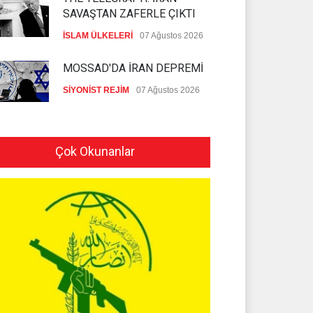
SAVAŞTAN ZAFERLE ÇIKTI
İSLAM ÜLKELERİ
07 Ağustos 2026
MOSSAD'DA İRAN DEPREMİ
SİYONİST REJİM
07 Ağustos 2026
PEZEŞKİYAN'DAN HALİL EL
HAYYE'YE TEBRİK TELEFONU
Çok Okunanlar
HAMAS
05 Ağustos 2026
İSLAMİ CİHAD: SİYONİST
DÜŞMAN TAAHHÜTLERİNE
UYMUYOR
İSLAMİ CİHAD
04 Ağustos 2026
NAİM KASIM: İRAN KAZANDI
AMERİKA İSE KAYBETTİ
HİZBULLAH
04 Ağustos 2026