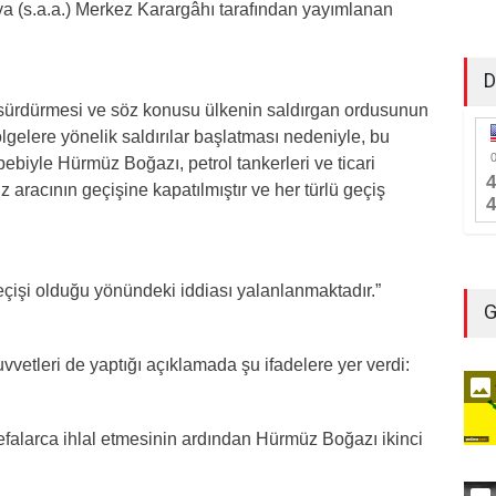
ya (s.a.a.) Merkez Karargâhı tarafından yayımlanan
D
sürdürmesi ve söz konusu ülkenin saldırgan ordusunun
gelere yönelik saldırılar başlatması nedeniyle, bu
ebiyle Hürmüz Boğazı, petrol tankerleri ve ticari
 aracının geçişine kapatılmıştır ve her türlü geçiş
işi olduğu yönündeki iddiası yalanlanmaktadır.”
G
vetleri de yaptığı açıklamada şu ifadelere yer verdi:
efalarca ihlal etmesinin ardından Hürmüz Boğazı ikinci