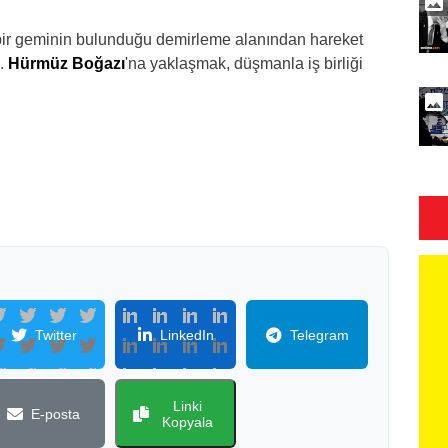
bir geminin bulunduğu demirleme alanından hareket
z.
Hürmüz Boğazı
'na yaklaşmak, düşmanla iş birliği
Twitter
LinkedIn
Telegram
Linki
E-posta
Kopyala