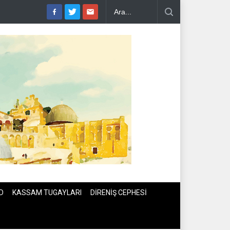
E TEBRİK TELEFONU..
İSLAMİ CİHAD: SİYONİST DÜŞMAN TAAHH
D
KASSAM TUGAYLARI
DİRENİŞ CEPHESİ