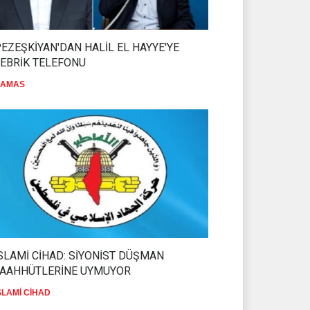
EZEŞKİYAN'DAN HALİL EL HAYYE'YE
EBRİK TELEFONU
AMAS
SLAMİ CİHAD: SİYONİST DÜŞMAN
TAAHHÜTLERİNE UYMUYOR
SLAMİ CİHAD