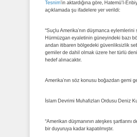
Tesnim
'in aktardığına göre, Hatemü’l-Enbi
açıklamada şu ifadelere yer verildi:
“Suçlu Amerika'nın düşmanca eylemlerini 
Hürmüzgan eyaletinin güneyindeki bazı böl
andan itibaren bölgedeki güvenliksizlik seb
gemiler de dahil olmak üzere her türlü deniz
hedef alınacaktır.
Amerika'nın söz konusu boğazdan gemi geç
İslam Devrimi Muhafızları Ordusu Deniz Kuv
“Amerikan düşmanının ateşkes şartlarını d
bir duyuruya kadar kapatılmıştır.