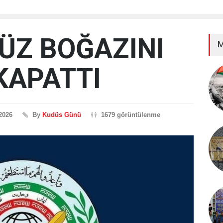
ÜZ BOĞAZINI
M
KAPATTI
2026
By
Kudüs Günü
1679 görüntülenme