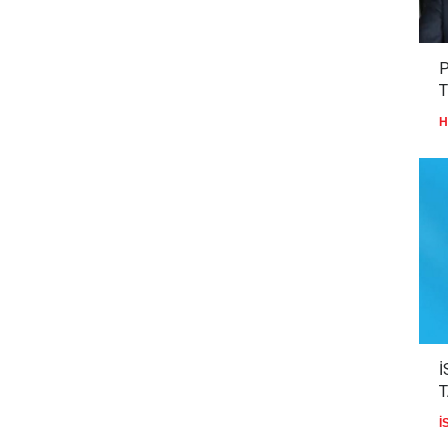
P
T
H
İ
İ