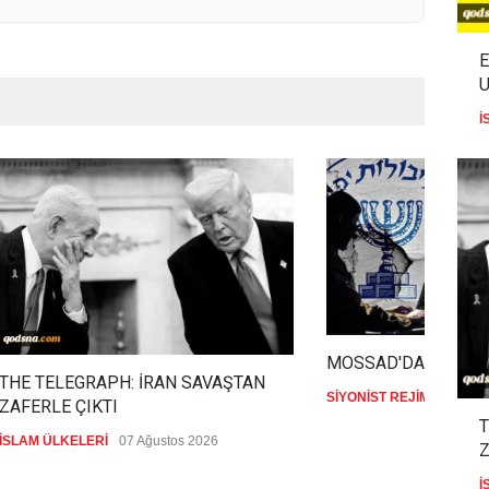
E
U
İ
MOSSAD'DA İRAN D
THE TELEGRAPH: İRAN SAVAŞTAN
SİYONİST REJİM
07 Ağus
ZAFERLE ÇIKTI
T
İSLAM ÜLKELERİ
07 Ağustos 2026
Z
İ