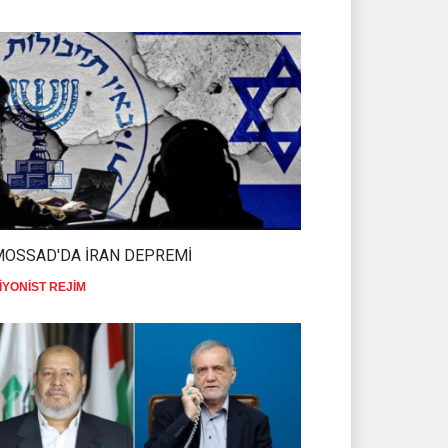
MOSSAD'DA İRAN DEPREMİ
İYONİST REJİM