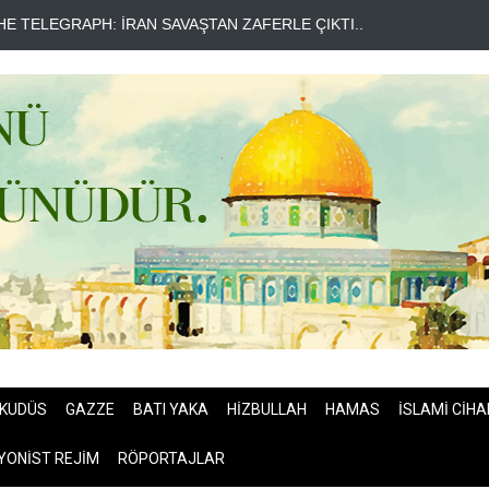
OSSAD'DA İRAN DEPREMİ..
PEZEŞKİYAN'DAN HALİL EL HAYYE'Y
KUDÜS
GAZZE
BATI YAKA
HİZBULLAH
HAMAS
İSLAMİ CİHA
YONİST REJİM
RÖPORTAJLAR