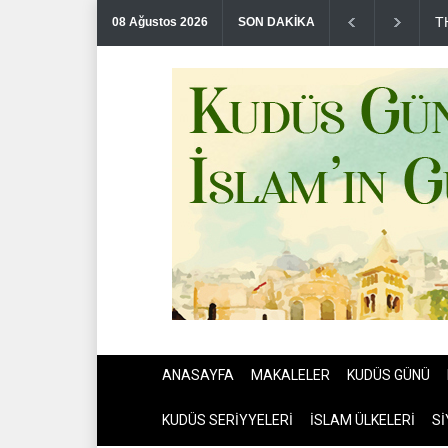
M
08 Ağustos 2026
SON DAKİKA
ANASAYFA
MAKALELER
KUDÜS GÜNÜ
KUDÜS SERİYYELERİ
İSLAM ÜLKELERİ
Sİ