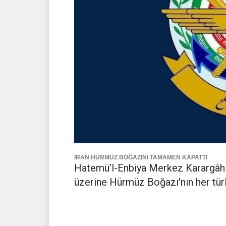
İRAN HÜRMÜZ BOĞAZINI TAMAMEN KAPATTI
Hatemü’l-Enbiya Merkez Karargâhı
üzerine Hürmüz Boğazı'nın her türlü