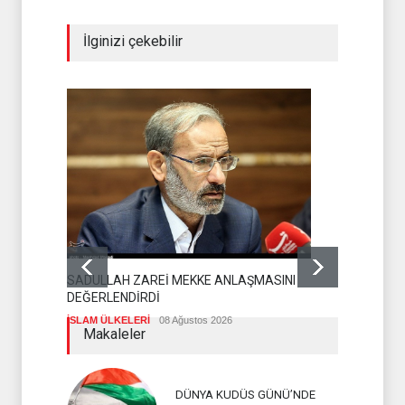
İlginizi çekebilir
SADULLAH ZAREİ MEKKE ANLAŞMASINI
HAMAS'TAN
DEĞERLENDİRDİ
HAMAS
08 A
İSLAM ÜLKELERİ
08 Ağustos 2026
Makaleler
DÜNYA KUDÜS GÜNÜ’NDE