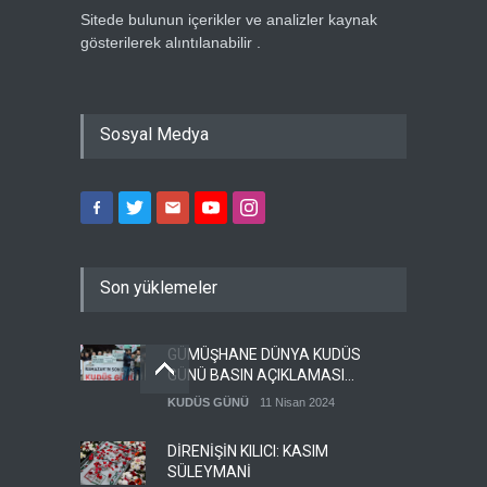
Sitede bulunun içerikler ve analizler kaynak
gösterilerek alıntılanabilir .
Sosyal Medya
Son yüklemeler
GÜMÜŞHANE DÜNYA KUDÜS
GÜNÜ BASIN AÇIKLAMASI
(VİDEO-FOTO)
KUDÜS GÜNÜ
11 Nisan 2024
DİRENİŞİN KILICI: KASIM
SÜLEYMANİ