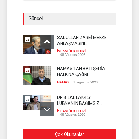
Güncel
SADULLAH ZAREİ MEKKE
ANLAŞMASINI
DEĞERLENDİRDİ
İSLAM ÜLKELERİ
08 Ağustos 2026
HAMAS'TAN BATI ŞERİA
HALKINA ÇAĞRI
HAMAS
08 Ağustos 2026
DR BİLAL LAKKİS:
LÜBNAN'IN BAĞIMSIZ
OLMASI İSTENMİYOR
İSLAM ÜLKELERİ
08 Ağustos 2026
ENSARULLAH'TAN SUUDİ
Çok Okunanlar
ARABİSTAN'A UYARI