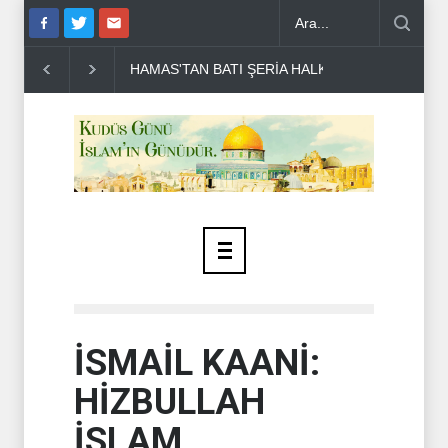
N BATI ŞERİA HALKINA ÇAĞRI ..
DR BİLAL LAKKİS: LÜBNAN'IN 
İSMAİL KAANİ:
HİZBULLAH
İSLAM