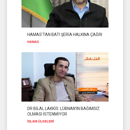
HİZBULLAH
04 Ağustos 2026
GAZZE’DE KATLİAM: 9
ŞEHİT
GAZZE
02 Ağustos 2026
HAMAS'TAN BATI ŞERİA HALKINA ÇAĞRI
HAMAS
DR BİLAL LAKKİS: LÜBNAN'IN BAĞIMSIZ
OLMASI İSTENMİYOR
İSLAM ÜLKELERİ