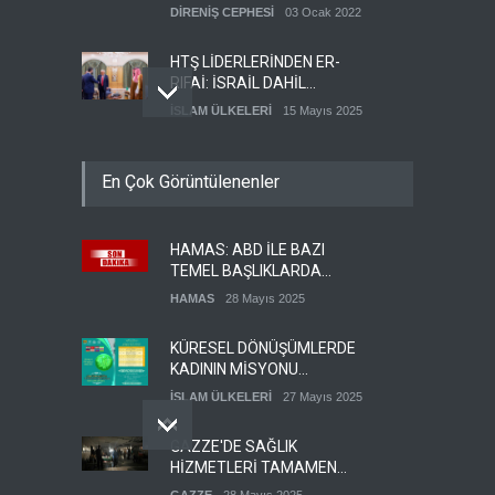
DİRENİŞ CEPHESİ
03 Ocak 2022
HTŞ LİDERLERİNDEN ER-
RIFAİ: İSRAİL DAHİL
HERKESLE BARIŞ
İSLAM ÜLKELERİ
15 Mayıs 2025
İSTİYORUZ
HAMAS'IN YEMEN
En Çok Görüntülenenler
TEMSİLCİSİ EBU
ŞEMALE'DEN ÖNEMLİ
HAMAS
28 Mayıs 2025
AÇIKLAMALAR
HAMAS: ABD İLE BAZI
İŞGALCİ İSRAİL ORDUSU
TEMEL BAŞLIKLARDA
YEDEK ASKERLERİ GÖREVE
MUTABAKATA VARDIK
ÇAĞIRDI
HAMAS
28 Mayıs 2025
SİYONİST REJİM
27 Mayıs 2025
KÜRESEL DÖNÜŞÜMLERDE
KADININ MİSYONU
KONFERANSI
İSLAM ÜLKELERİ
27 Mayıs 2025
DÜZENLENECEK
GAZZE'DE SAĞLIK
HİZMETLERİ TAMAMEN
ÇÖKMEK ÜZERE
GAZZE
28 Mayıs 2025