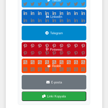
Twitter
LinkedIn
Telegram
Pinterest
Reddit
E-posta
Linki Kopyala