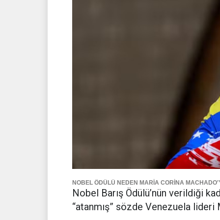
NOBEL ÖDÜLÜ NEDEN MARİA CORİNA MACHADO'Y
Nobel Barış Ödülü’nün verildiği ka
“atanmış” sözde Venezuela lideri 