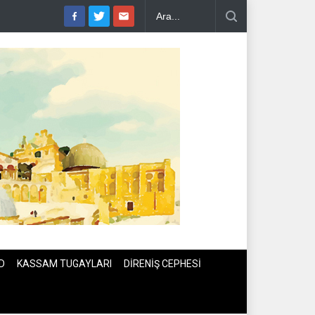
RAN DEPREMİ..
PEZEŞKİYAN'DAN HALİL EL HAYYE'YE TEBRİK TE
D
KASSAM TUGAYLARI
DİRENİŞ CEPHESİ