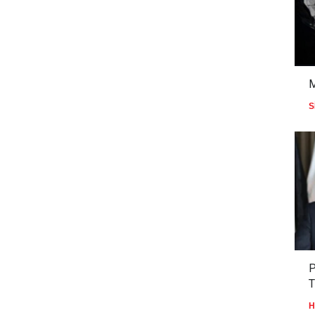
S
P
T
H