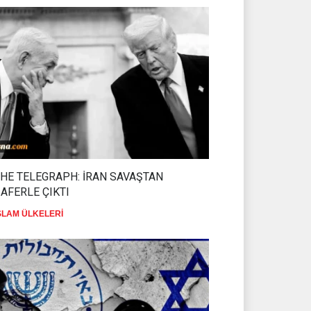
HE TELEGRAPH: İRAN SAVAŞTAN
AFERLE ÇIKTI
SLAM ÜLKELERİ
MOSSAD'DA İRAN DEPREMİ
AN SAVAŞTAN
SİYONİST REJİM
07 Ağustos 2026
stos 2026