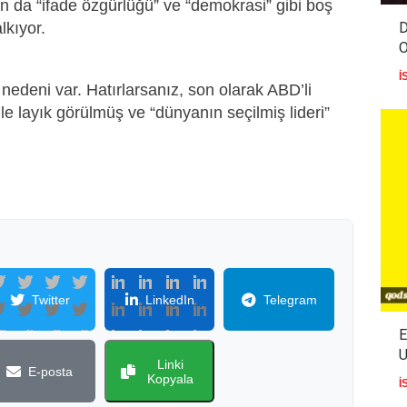
dan da “ifade özgürlüğü” ve “demokrasi” gibi boş
D
kıyor.
İ
 nedeni var. Hatırlarsanız, son olarak ABD’li
 layık görülmüş ve “dünyanın seçilmiş lideri”
Twitter
LinkedIn
Telegram
E
U
Linki
E-posta
Kopyala
İ