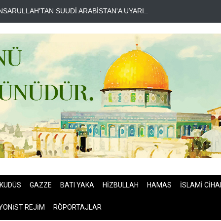
HE TELEGRAPH: İRAN SAVAŞTAN ZAFERLE ÇIKTI..
MOSSAD'DA İ
KUDÜS
GAZZE
BATI YAKA
HİZBULLAH
HAMAS
İSLAMİ CİHA
YONİST REJİM
RÖPORTAJLAR