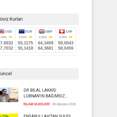
öviz Kurları
üncel
DR BİLAL LAKKİS:
LÜBNAN'IN BAĞIMSIZ
OLMASI İSTENMİYOR
İSLAM ÜLKELERİ
08 Ağustos 2026
ENSARULLAH'TAN SUUDİ