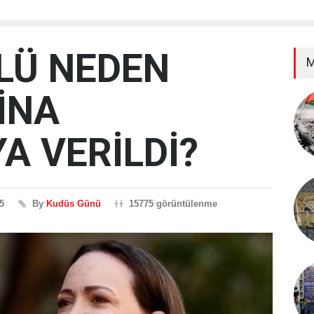
LÜ NEDEN
M
İNA
A VERİLDİ?
5
By
Kudüs Günü
15775 görüntülenme