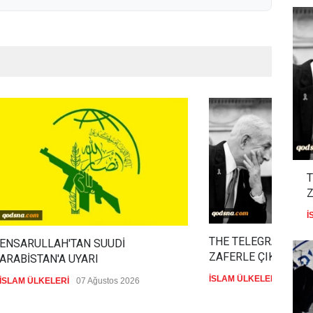
T
Z
İ
THE TELEGRAPH: İR
ENSARULLAH'TAN SUUDİ
ZAFERLE ÇIKTI
ARABİSTAN'A UYARI
İSLAM ÜLKELERİ
07 Ağu
İSLAM ÜLKELERİ
07 Ağustos 2026