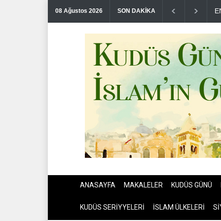
T
08 Ağustos 2026
SON DAKİKA
ANASAYFA
MAKALELER
KUDÜS GÜNÜ
KUDÜS SERİYYELERİ
İSLAM ÜLKELERİ
Sİ