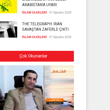
ARABİSTAN'A UYARI
İSLAM ÜLKELERİ
07 Ağustos 2026
THE TELEGRAPH: İRAN
SAVAŞTAN ZAFERLE ÇIKTI
İSLAM ÜLKELERİ
07 Ağustos 2026
MOSSAD'DA İRAN DEPREMİ
Çok Okunanlar
SİYONİST REJİM
07 Ağustos 2026
PEZEŞKİYAN'DAN HALİL EL
HAYYE'YE TEBRİK TELEFONU
HAMAS
05 Ağustos 2026
İSLAMİ CİHAD: SİYONİST
DÜŞMAN TAAHHÜTLERİNE
UYMUYOR
İSLAMİ CİHAD
04 Ağustos 2026