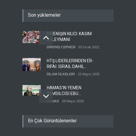
Son yüklemeler
DİRENİŞİN KILICI: KASIM
SÜLEYMANİ
DİRENİŞ CEPHESİ
03 Ocak 2022
HTŞ LİDERLERİNDEN ER-
RIFAİ: İSRAİL DAHİL
HERKESLE BARIŞ
İSLAM ÜLKELERİ
15 Mayıs 2025
İSTİYORUZ
HAMAS'IN YEMEN
TEMSİLCİSİ EBU
ŞEMALE'DEN ÖNEMLİ
HAMAS
28 Mayıs 2025
AÇIKLAMALAR
İŞGALCİ İSRAİL ORDUSU
En Çok Görüntülenenler
YEDEK ASKERLERİ GÖREVE
ÇAĞIRDI
SİYONİST REJİM
27 Mayıs 2025