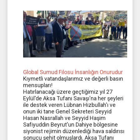
Global Sumud Filosu İnsanlığın Onurudur
Kıymetli vatandaşlarımız ve değerli basın
mensupları!
Hatırlanacağı üzere geçtiğimiz yıl 27
Eylül'de Aksa Tufanı Savaşı'na her şeyleri
ile destek veren Lübnan Hizbullah'ı ve
onun iki tane Genel Sekreteri Seyyid
Hasan Nasrallah ve Seyyid Haşim
Safiyuddin Beyrut'un Dahiye bölgesine
siyonist rejimin düzenlediği hava saldırısı
sonucu şehit olmuşlardı. Aksa Tufanı