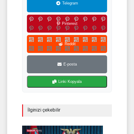
Telegram
Pinterest
Reddit
E-posta
Linki Kopyala
İlginizi çekebilir