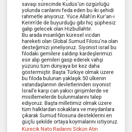
savaşı sürecinde Kudüs'ün özgürlüğü
yolunda canlarını feda eden bu iki şehidi
rahmetle anıyoruz. Yüce Allah'ın Kur'an-ı
Kerim'de de buyurduğu gibi hiç şüphesiz
galip gelecek olan Hizbullahtır.
Bu arada insanlığın küresel vicdan
hareketi olan Global Sumud Filosu'na olan
desteğimizi yineliyoruz. Siyonist israil bu
filodaki gemilere saldırıp kardeşlerimizi
esir alıp gemileri gasp ederek vahşi
yüzünü tüm dünyaya bir kez daha
göstermiştir. Başta Türkiye olmak üzere
bu filoda bulunan yaklaşık 50 ülkenin
vatandaşlarının devletlerinden siyonist
İsrail'e karşı can yakıcı girişimlerde ve
misillemelerde bulunmalarını talep
ediyoruz. Başta milletimiz olmak üzere
tüm halklardan sokaklara ve meydanlara
çıkarak Sumud filosuna desteklerini en
güçlü şekilde ortaya koymalarını istiyoruz.
Kürecik Nato Radarını Sökün Atın