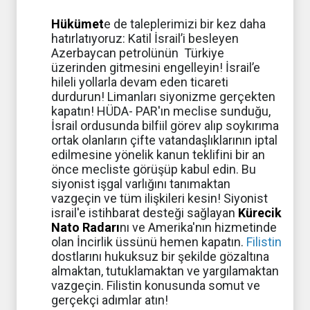
Hükümet
e de taleplerimizi bir kez daha
hatırlatıyoruz: Katil İsrail’i besleyen
Azerbaycan petrolünün Türkiye
üzerinden gitmesini engelleyin! İsrail’e
hileli yollarla devam eden ticareti
durdurun! Limanları siyonizme gerçekten
kapatın! HÜDA- PAR'ın meclise sunduğu,
İsrail ordusunda bilfiil görev alıp soykırıma
ortak olanların çifte vatandaşlıklarının iptal
edilmesine yönelik kanun teklifini bir an
önce mecliste görüşüp kabul edin. Bu
siyonist işgal varlığını tanımaktan
vazgeçin ve tüm ilişkileri kesin! Siyonist
israil'e istihbarat desteği sağlayan
Kürecik
Nato Radarı
nı ve Amerika'nın hizmetinde
olan İncirlik üssünü hemen kapatın.
Filistin
dostlarını hukuksuz bir şekilde gözaltına
almaktan, tutuklamaktan ve yargılamaktan
vazgeçin. Filistin konusunda somut ve
gerçekçi adımlar atın!