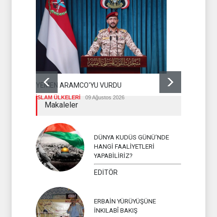
YEMEN ARAMCO'YU VURDU
HÜSEYİN E
DÜŞMANLA 
İSLAM ÜLKELERİ
09 Ağustos 2026
DEĞERLEND
Makaleler
HİZBULLAH
DÜNYA KUDÜS GÜNÜ’NDE
HANGİ FAALİYETLERİ
YAPABİLİRİZ?
EDİTÖR
ERBAİN YÜRÜYÜŞÜNE
İNKILABÎ BAKIŞ