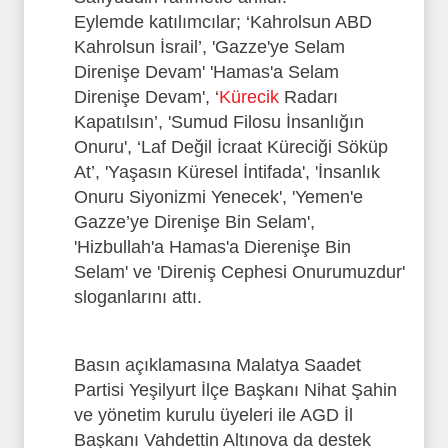
Eylemde katılımcılar; ‘Kahrolsun ABD
Kahrolsun İsrail’, 'Gazze'ye Selam
Direnişe Devam' 'Hamas'a Selam
Direnişe Devam', ‘
Kürecik
Radarı
Kapatılsın’, 'Sumud Filosu İnsanlığın
Onuru', ‘Laf Değil İcraat Küreciği Söküp
At’, 'Yaşasın Küresel İntifada', 'İnsanlık
Onuru Siyonizmi Yenecek', 'Yemen'e
Gazze’ye Direnişe Bin Selam',
'Hizbullah'a Hamas'a Dierenişe Bin
Selam' ve 'Direniş Cephesi Onurumuzdur'
sloganlarını attı.
Basın açıklamasına Malatya Saadet
Partisi Yeşilyurt İlçe Başkanı Nihat Şahin
ve yönetim kurulu üyeleri ile AGD İl
Başkanı Vahdettin Altınova da destek