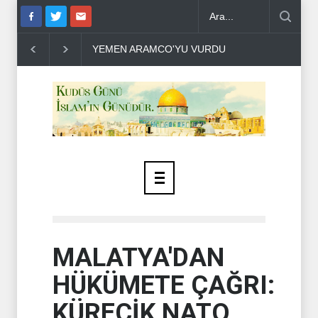
HÜSEYİN EL HAC HASAN SİYONİST DÜŞMANLA 
MALATYA'DAN
HÜKÜMETE ÇAĞRI:
KÜRECİK NATO