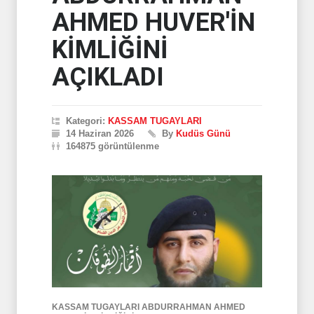
AHMED HUVER'İN
KİMLİĞİNİ
AÇIKLADI
Kategori:
KASSAM TUGAYLARI
14 Haziran 2026
By
Kudüs Günü
164875 görüntülenme
KASSAM TUGAYLARI ABDURRAHMAN AHMED