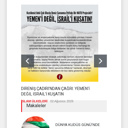
KEMAL KEM
YÜRÜYÜŞÜNE
İSLAM ÜLKEL
DİRENİŞ ÇADIRI'NDAN ÇAĞRI: YEMEN'İ
DEĞİL İSRAİL'İ KUŞATIN
İSLAM ÜLKELERİ
02 Ağustos 2026
Makaleler
DÜNYA KUDÜS GÜNÜ’NDE