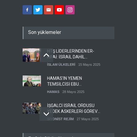
Son yüklemeler
HTŞ LİDERLERİNDEN ER-
RIFAİ: İSRAİL DAHİL
HERKESLE BARIŞ
İSLAM ÜLKELERİ
15 Mayıs 2025
İSTİYORUZ
HAMAS'IN YEMEN
TEMSİLCİSİ EBU
ŞEMALE'DEN ÖNEMLİ
HAMAS
28 Mayıs 2025
AÇIKLAMALAR
İŞGALCİ İSRAİL ORDUSU
YEDEK ASKERLERİ GÖREVE
ÇAĞIRDI
SİYONİST REJİM
27 Mayıs 2025
GÜMÜŞHANE DÜNYA KUDÜS