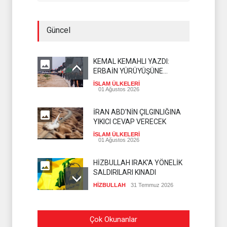
Güncel
KEMAL KEMAHLI YAZDI:
ERBAİN YÜRÜYÜŞÜNE
İNKILABÎ BAKIŞ
İSLAM ÜLKELERİ
01 Ağustos 2026
İRAN ABD'NİN ÇILGINLIĞINA
YIKICI CEVAP VERECEK
İSLAM ÜLKELERİ
01 Ağustos 2026
HİZBULLAH IRAK'A YÖNELİK
SALDIRILARI KINADI
HİZBULLAH
31 Temmuz 2026
PEZEŞKİYAN'DAN HALİL EL
Çok Okunanlar
HAYYE'YE TEBRİK