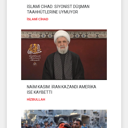
DEĞERLENDİRDİ
HİZBULLAH
02 Ağustos 2026
İSLAMİ CİHAD: SİYONİST DÜŞMAN
TAAHHÜTLERİNE UYMUYOR
DİRENİŞ ÇADIRI'NDAN
İSLAMİ CİHAD
ÇAĞRI: YEMEN'İ DEĞİL
İSRAİL'İ KUŞATIN
İSLAM ÜLKELERİ
02 Ağustos 2026
NAİM KASIM: İRAN KAZANDI AMERİKA
İSE KAYBETTİ
HİZBULLAH