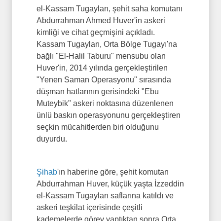
el-Kassam Tugayları, şehit saha komutanı
Abdurrahman Ahmed Huver'in askeri
kimliği ve cihat geçmişini açıkladı.
Kassam Tugayları, Orta Bölge Tugayı'na
bağlı "El-Halil Taburu" mensubu olan
Huver'in, 2014 yılında gerçekleştirilen
"Yenen Saman Operasyonu" sırasında
düşman hatlarının gerisindeki "Ebu
Muteybik" askeri noktasına düzenlenen
ünlü baskın operasyonunu gerçekleştiren
seçkin mücahitlerden biri olduğunu
duyurdu.
Şihab
'ın haberine göre, şehit komutan
Abdurrahman Huver, küçük yaşta İzzeddin
el-Kassam Tugayları saflarına katıldı ve
askeri teşkilat içerisinde çeşitli
kademelerde görev yaptıktan sonra Orta