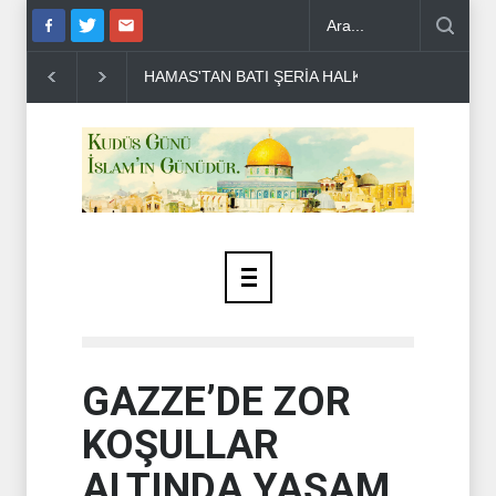
A HALKINA ÇAĞRI ..
DR BİLAL LAKKİS: LÜBNAN'IN BAĞIMSIZ OLM
GAZZE’DE ZOR
KOŞULLAR
ALTINDA YAŞAM