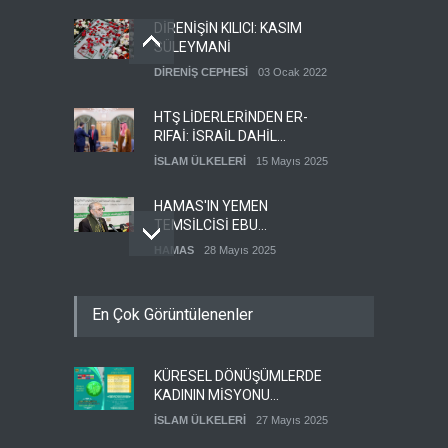
DİRENİŞİN KILICI: KASIM
SÜLEYMANİ
DİRENİŞ CEPHESİ
03 Ocak 2022
HTŞ LİDERLERİNDEN ER-
RIFAİ: İSRAİL DAHİL
HERKESLE BARIŞ
İSLAM ÜLKELERİ
15 Mayıs 2025
İSTİYORUZ
HAMAS'IN YEMEN
TEMSİLCİSİ EBU
ŞEMALE'DEN ÖNEMLİ
HAMAS
28 Mayıs 2025
AÇIKLAMALAR
İŞGALCİ İSRAİL ORDUSU
En Çok Görüntülenenler
YEDEK ASKERLERİ GÖREVE
ÇAĞIRDI
SİYONİST REJİM
27 Mayıs 2025
KÜRESEL DÖNÜŞÜMLERDE
GÜMÜŞHANE DÜNYA KUDÜS
KADININ MİSYONU
GÜNÜ BASIN AÇIKLAMASI
KONFERANSI
(VİDEO-FOTO)
İSLAM ÜLKELERİ
27 Mayıs 2025
KUDÜS GÜNÜ
11 Nisan 2024
DÜZENLENECEK