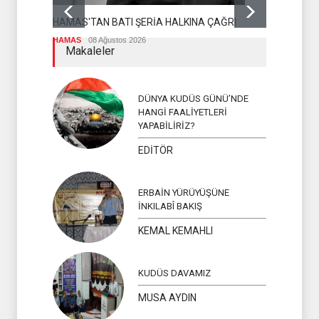
OLMASI İS
HAMAS'TAN BATI ŞERİA HALKINA ÇAĞRI
İSLAM ÜLKEL
HAMAS
08 Ağustos 2026
Makaleler
DÜNYA KUDÜS GÜNÜ’NDE
HANGİ FAALİYETLERİ
YAPABİLİRİZ?
EDİTÖR
ERBAİN YÜRÜYÜŞÜNE
İNKILABÎ BAKIŞ
KEMAL KEMAHLI
KUDÜS DAVAMIZ
MUSA AYDIN