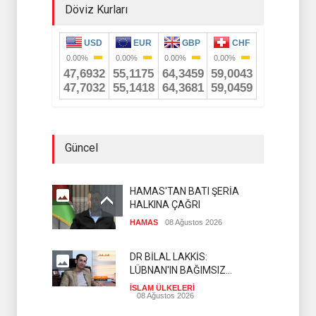
Döviz Kurları
Güncel
HAMAS'TAN BATI ŞERİA
HALKINA ÇAĞRI
HAMAS
08 Ağustos 2026
DR BİLAL LAKKİS:
LÜBNAN'IN BAĞIMSIZ
OLMASI İSTENMİYOR
İSLAM ÜLKELERİ
08 Ağustos 2026