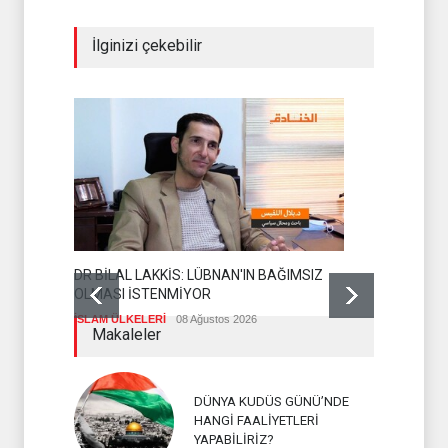
İlginizi çekebilir
DR BİLAL LAKKİS: LÜBNAN'IN BAĞIMSIZ
OLMASI İSTENMİYOR
ENSARULLA
İSLAM ÜLKELERİ
08 Ağustos 2026
UYARI
Makaleler
İSLAM ÜLKEL
DÜNYA KUDÜS GÜNÜ’NDE
HANGİ FAALİYETLERİ
YAPABİLİRİZ?