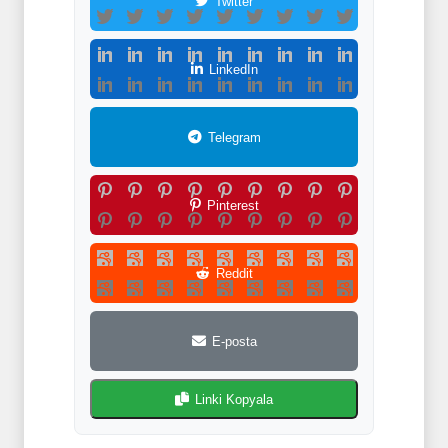
Twitter
LinkedIn
Telegram
Pinterest
Reddit
E-posta
Linki Kopyala