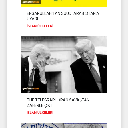
ALİ FEYYAD LÜBNAN'DAKİ
SON DURUMU
ENSARULLAH'TAN SUUDİ ARABİSTAN'A
DEĞERLENDİRDİ
HİZBULLAH
02 Ağustos 2026
UYARI
İSLAM ÜLKELERİ
THE TELEGRAPH: İRAN SAVAŞTAN
ZAFERLE ÇIKTI
İSLAM ÜLKELERİ