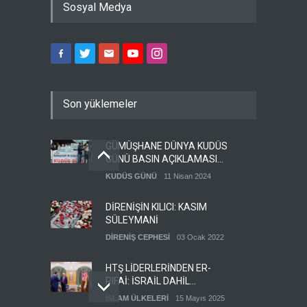
Sosyal Medya
Son yüklemeler
GÜMÜŞHANE DÜNYA KUDÜS
GÜNÜ BASIN AÇIKLAMASI
(VİDEO-FOTO)
KUDÜS GÜNÜ
11 Nisan 2024
DİRENİŞİN KILICI: KASIM
SÜLEYMANİ
DİRENİŞ CEPHESİ
03 Ocak 2022
HTŞ LİDERLERİNDEN ER-
RIFAİ: İSRAİL DAHİL
HERKESLE BARIŞ
İSLAM ÜLKELERİ
15 Mayıs 2025