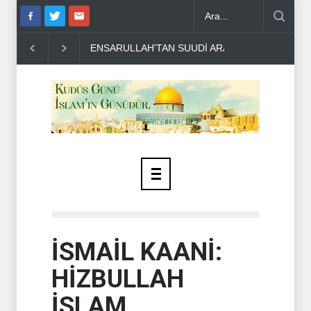
ENSARULLAH'TAN SUUDİ ARABİSTAN'A UYARI..
THE TELEGR
İSMAİL KAANİ:
HİZBULLAH
İSLAM