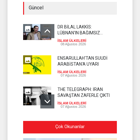
Güncel
DR BİLAL LAKKİS:
LÜBNAN'IN BAĞIMSIZ
OLMASI İSTENMİYOR
İSLAM ÜLKELERİ
08 Ağustos 2026
ENSARULLAH'TAN SUUDİ
ARABİSTAN'A UYARI
İSLAM ÜLKELERİ
07 Ağustos 2026
THE TELEGRAPH: İRAN
SAVAŞTAN ZAFERLE ÇIKTI
İSLAM ÜLKELERİ
07 Ağustos 2026
MOSSAD'DA İRAN DEPREMİ
Çok Okunanlar
SİYONİST REJİM
07 Ağustos 2026