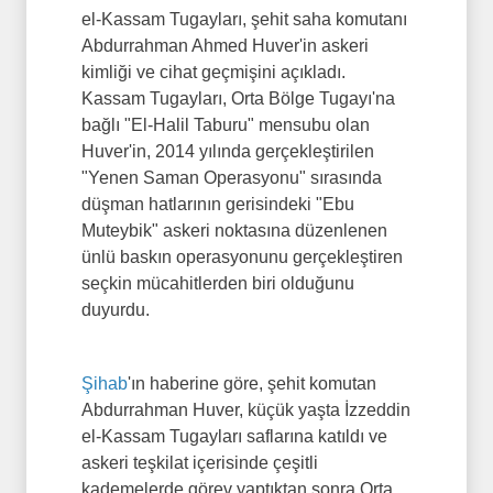
el-Kassam Tugayları, şehit saha komutanı
Abdurrahman Ahmed Huver'in askeri
kimliği ve cihat geçmişini açıkladı.
Kassam Tugayları, Orta Bölge Tugayı'na
bağlı "El-Halil Taburu" mensubu olan
Huver'in, 2014 yılında gerçekleştirilen
"Yenen Saman Operasyonu" sırasında
düşman hatlarının gerisindeki "Ebu
Muteybik" askeri noktasına düzenlenen
ünlü baskın operasyonunu gerçekleştiren
seçkin mücahitlerden biri olduğunu
duyurdu.
Şihab
'ın haberine göre, şehit komutan
Abdurrahman Huver, küçük yaşta İzzeddin
el-Kassam Tugayları saflarına katıldı ve
askeri teşkilat içerisinde çeşitli
kademelerde görev yaptıktan sonra Orta