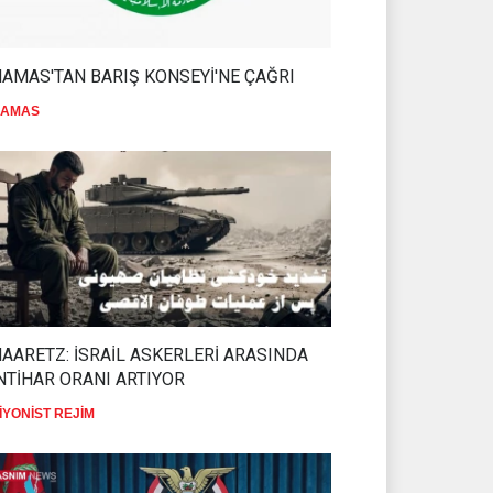
HAMAS'TAN BATI ŞERİA
HALKINA ÇAĞRI
AMAS'TAN BARIŞ KONSEYİ'NE ÇAĞRI
HAMAS
08 Ağustos 2026
AMAS
DR BİLAL LAKKİS:
LÜBNAN'IN BAĞIMSIZ
OLMASI İSTENMİYOR
İSLAM ÜLKELERİ
08 Ağustos 2026
ENSARULLAH'TAN SUUDİ
ARABİSTAN'A UYARI
İSLAM ÜLKELERİ
07 Ağustos 2026
AARETZ: İSRAİL ASKERLERİ ARASINDA
NTİHAR ORANI ARTIYOR
THE TELEGRAPH: İRAN
SAVAŞTAN ZAFERLE ÇIKTI
İYONİST REJİM
İSLAM ÜLKELERİ
07 Ağustos 2026