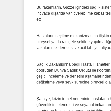
Bu rakamların, Gazze içindeki sağlık sistem
ihtiyaca dışarıda yanıt verebilme kapasit
etti.
Hastaların seçilme mekanizmasına ilişkin o
bireysel ya da rastgele şekilde yapılmadı
vakaları risk derecesi ve acil tahliye ihtiy
Sağlık Bakanlığı’na bağlı Hasta Hizmetleri 
doğrudan Dünya Sağlık Örgütü ile koordinas
çeşitli inceleme ve denetim aşamalarından g
değiştirme veya sevk sürecine bireysel ol
Şamiye, krizin temel nedeninin hastaların h
güvenlik incelemeleri ve seyahat imkanların
üzerinden hasta çıkışlarının en iyi ihtima