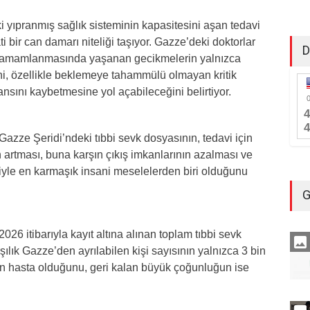
ki yıpranmış sağlık sisteminin kapasitesini aşan tedavi
ti bir can damarı niteliği taşıyor. Gazze’deki doktorlar
D
inin tamamlanmasında yaşanan gecikmelerin yalnızca
i, özellikle beklemeye tahammülü olmayan kritik
nsını kaybetmesine yol açabileceğini belirtiyor.
azze Şeridi’ndeki tıbbi sevk dosyasının, tedavi için
n artması, buna karşın çıkış imkanlarının azalması ve
iyle en karmaşık insani meselelerden biri olduğunu
G
026 itibarıyla kayıt altına alınan toplam tıbbi sevk
şılık Gazze’den ayrılabilen kişi sayısının yalnızca 3 bin
ün hasta olduğunu, geri kalan büyük çoğunluğun ise