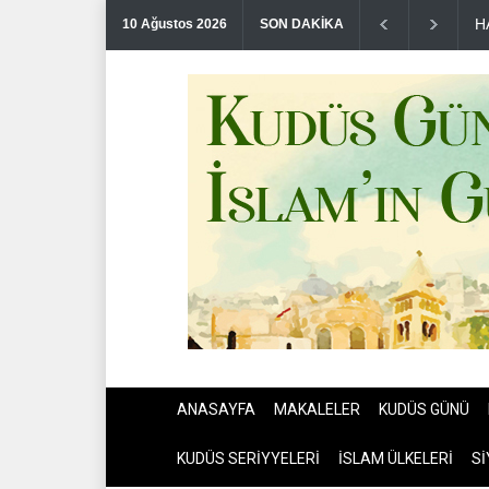
Y
10 Ağustos 2026
SON DAKİKA
ANASAYFA
MAKALELER
KUDÜS GÜNÜ
KUDÜS SERİYYELERİ
İSLAM ÜLKELERİ
Sİ