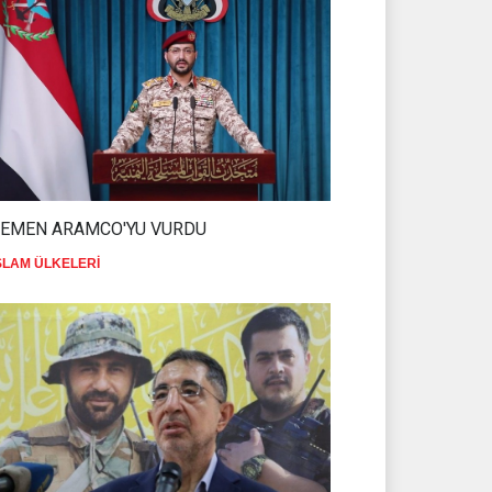
YEMEN ARAMCO'YU VURDU
SLAM ÜLKELERİ