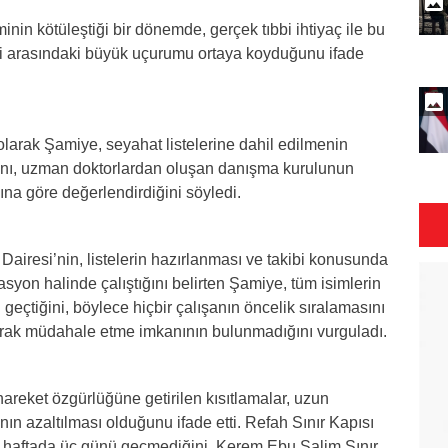
inin kötüleştiği bir dönemde, gerçek tıbbi ihtiyaç ile bu
esi arasındaki büyük uçurumu ortaya koyduğunu ifade
larak Şamiye, seyahat listelerine dahil edilmenin
ğını, uzman doktorlardan oluşan danışma kurulunun
acına göre değerlendirdiğini söyledi.
Dairesi’nin, listelerin hazırlanması ve takibi konusunda
yon halinde çalıştığını belirten Şamiye, tüm isimlerin
eçtiğini, böylece hiçbir çalışanın öncelik sıralamasını
arak müdahale etme imkanının bulunmadığını vurguladı.
areket özgürlüğüne getirilen kısıtlamalar, uzun
ın azaltılması olduğunu ifade etti. Refah Sınır Kapısı
lle haftada üç günü geçmediğini, Kerem Ebu Salim Sınır