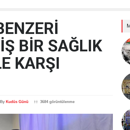
BENZERİ
M
Ş BİR SAĞLIK
E KARŞI
By
Kudüs Günü
3684 görüntülenme