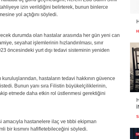
tahliyeye izin verildiğini belirterek, bunun binlerce
esine yol açtığını söyledi.
H
H
cek durumda olan hastalar arasında her gün yeni can
ye, seyahat işlemlerinin hızlandırılması, sınır
23 öncesindeki yurt dışı tedavi sisteminin yeniden
ı kuruluşlarından, hastaların tedavi hakkının güvence
 istedi. Bunun yanı sıra Filistin büyükelçiliklerinin,
akip etmede daha etkin rol üstlenmesi gerektiğini
H
İ
S
i amacıyla hastanelere ilaç ve tıbbi ekipman
i bir kısmını hafifletebileceğini söyledi.