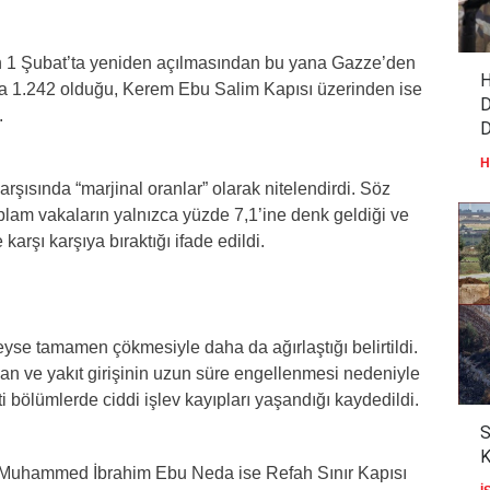
en 1 Şubat’ta yeniden açılmasından bu yana Gazze’den
H
ızca 1.242 olduğu, Kerem Ebu Salim Kapısı üzerinden ise
.
H
rşısında “marjinal oranlar” olarak nitelendirdi. Söz
toplam vakaların yalnızca yüzde 7,1’ine denk geldiği ve
 karşı karşıya bıraktığı ifade edildi.
eyse tamamen çökmesiyle daha da ağırlaştığı belirtildi.
man ve yakıt girişinin uzun süre engellenmesi nedeniyle
ati bölümlerde ciddi işlev kayıpları yaşandığı kaydedildi.
S
K
. Muhammed İbrahim Ebu Neda ise Refah Sınır Kapısı