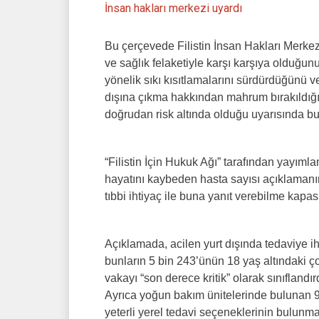
İnsan hakları merkezi uyardı
Bu çerçevede Filistin İnsan Hakları Merkez
ve sağlık felaketiyle karşı karşıya olduğunu 
yönelik sıkı kısıtlamalarını sürdürdüğünü ve
dışına çıkma hakkından mahrum bırakıldığın
doğrudan risk altında olduğu uyarısında b
“Filistin İçin Hukuk Ağı” tarafından yayımla
hayatını kaybeden hasta sayısı açıklamanın
tıbbi ihtiyaç ile buna yanıt verebilme kapa
Açıklamada, acilen yurt dışında tedaviye ih
bunların 5 bin 243’ünün 18 yaş altındaki ço
vakayı “son derece kritik” olarak sınıflandırdı
Ayrıca yoğun bakım ünitelerinde bulunan 
yeterli yerel tedavi seçeneklerinin bulunm