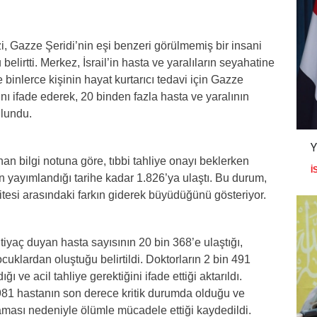
i, Gazze Şeridi’nin eşi benzeri görülmemiş bir insani
belirtti. Merkez, İsrail’in hasta ve yaralıların seyahatine
 binlerce kişinin hayat kurtarıcı tedavi için Gazze
ı ifade ederek, 20 binden fazla hasta ve yaralının
ulundu.
nan bilgi notuna göre, tıbbi tahliye onayı beklerken
İ
 yayımlandığı tarihe kadar 1.826’ya ulaştı. Bu durum,
sitesi arasındaki farkın giderek büyüdüğünü gösteriyor.
tiyaç duyan hasta sayısının 20 bin 368’e ulaştığı,
cuklardan oluştuğu belirtildi. Doktorların 2 bin 491
ğı ve acil tahliye gerektiğini ifade ettiği aktarıldı.
981 hastanın son derece kritik durumda olduğu ve
aması nedeniyle ölümle mücadele ettiği kaydedildi.