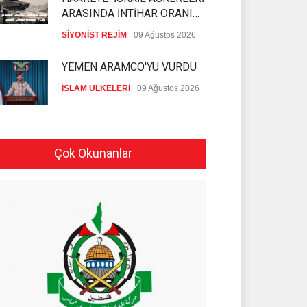
ARASINDA İNTİHAR ORANI
ARTIYOR
SİYONİST REJİM
09 Ağustos 2026
YEMEN ARAMCO'YU VURDU
İSLAM ÜLKELERİ
09 Ağustos 2026
HÜSEYİN EL HAC HASAN
SİYONİST DÜŞMANLA
Çok Okunanlar
YAPILAN MÜZAKERELERİ
HİZBULLAH
09 Ağustos 2026
DEĞERLENDİRDİ
SİYONİST İSRAİL ASKERLERİ
KUNEYTRA'YA BASKIN
DÜZENLEDİ
İSLAM ÜLKELERİ
09 Ağustos 2026
SADULLAH ZAREİ MEKKE
ANLAŞMASINI
DEĞERLENDİRDİ
İSLAM ÜLKELERİ
08 Ağustos 2026