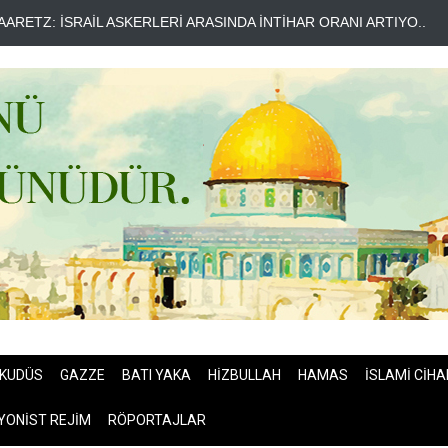
EMEN ARAMCO'YU VURDU ..
HÜSEYİN EL HAC HASAN SİYONİST
KUDÜS
GAZZE
BATI YAKA
HİZBULLAH
HAMAS
İSLAMİ CİHA
YONİST REJİM
RÖPORTAJLAR