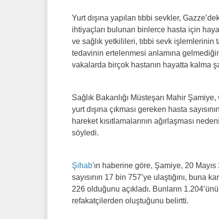
Yurt dışına yapılan tıbbi sevkler, Gazze’de
ihtiyaçları bulunan binlerce hasta için haya
ve sağlık yetkilileri, tıbbi sevk işlemler
tedavinin ertelenmesi anlamına gelmediğin
vakalarda birçok hastanın hayatta kalma şa
Sağlık Bakanlığı Müsteşarı Mahir Şamiye, G
yurt dışına çıkması gereken hasta sayısını
hareket kısıtlamalarının ağırlaşması neden
söyledi.
Şihab
'ın haberine göre, Şamiye, 20 Mayıs 2
sayısının 17 bin 757’ye ulaştığını, buna kar
226 olduğunu açıkladı. Bunların 1.204’ün
refakatçilerden oluştuğunu belirtti.