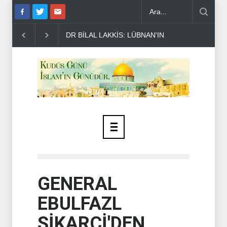
BNAN'IN BAĞIMSIZ OLMASI İSTENMİYOR..
ENSARULLAH'TAN SUUDİ
GENERAL
EBULFAZL
ŞİKARCİ'DEN