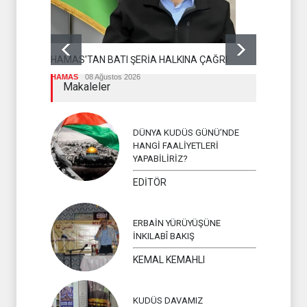
DR BİLAL L
OLMASI İS
HAMAS'TAN BATI ŞERİA HALKINA ÇAĞRI
İSLAM ÜLKEL
HAMAS
08 Ağustos 2026
Makaleler
DÜNYA KUDÜS GÜNÜ’NDE
HANGİ FAALİYETLERİ
YAPABİLİRİZ?
EDİTÖR
ERBAİN YÜRÜYÜŞÜNE
İNKILABÎ BAKIŞ
KEMAL KEMAHLI
KUDÜS DAVAMIZ