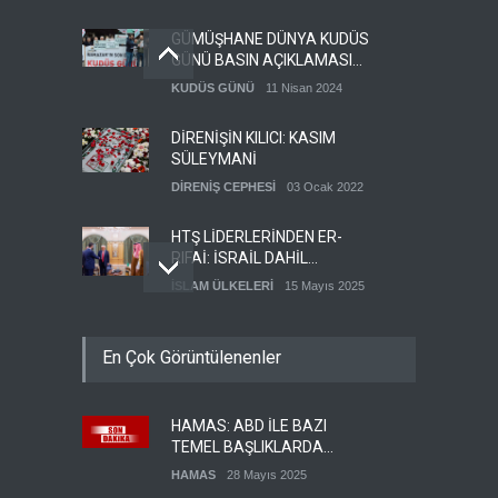
GÜMÜŞHANE DÜNYA KUDÜS
GÜNÜ BASIN AÇIKLAMASI
(VİDEO-FOTO)
KUDÜS GÜNÜ
11 Nisan 2024
DİRENİŞİN KILICI: KASIM
SÜLEYMANİ
DİRENİŞ CEPHESİ
03 Ocak 2022
HTŞ LİDERLERİNDEN ER-
RIFAİ: İSRAİL DAHİL
HERKESLE BARIŞ
İSLAM ÜLKELERİ
15 Mayıs 2025
İSTİYORUZ
HAMAS'IN YEMEN
En Çok Görüntülenenler
TEMSİLCİSİ EBU
ŞEMALE'DEN ÖNEMLİ
HAMAS
28 Mayıs 2025
AÇIKLAMALAR
HAMAS: ABD İLE BAZI
İŞGALCİ İSRAİL ORDUSU
TEMEL BAŞLIKLARDA
YEDEK ASKERLERİ GÖREVE
MUTABAKATA VARDIK
ÇAĞIRDI
HAMAS
28 Mayıs 2025
SİYONİST REJİM
27 Mayıs 2025