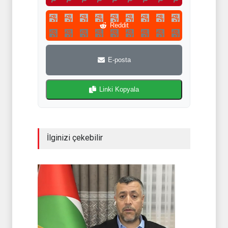
Reddit
E-posta
Linki Kopyala
İlginizi çekebilir