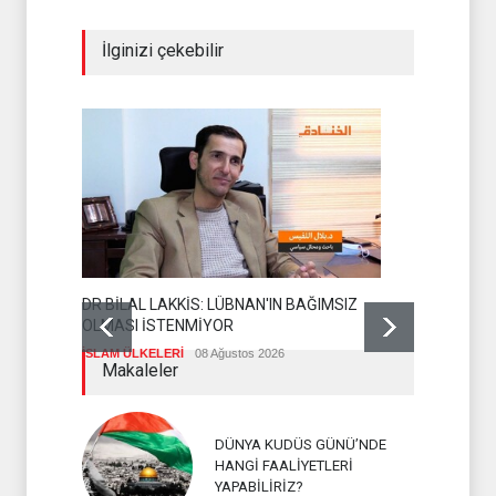
İlginizi çekebilir
DR BİLAL LAKKİS: LÜBNAN'IN BAĞIMSIZ
OLMASI İSTENMİYOR
ENSARULLA
İSLAM ÜLKELERİ
08 Ağustos 2026
UYARI
Makaleler
İSLAM ÜLKEL
DÜNYA KUDÜS GÜNÜ’NDE
HANGİ FAALİYETLERİ
YAPABİLİRİZ?