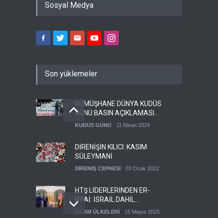
Sosyal Medya
Son yüklemeler
GÜMÜŞHANE DÜNYA KUDÜS
GÜNÜ BASIN AÇIKLAMASI
(VİDEO-FOTO)
KUDÜS GÜNÜ
11 Nisan 2024
DİRENİŞİN KILICI: KASIM
SÜLEYMANİ
DİRENİŞ CEPHESİ
03 Ocak 2022
HTŞ LİDERLERİNDEN ER-
RIFAİ: İSRAİL DAHİL
HERKESLE BARIŞ
İSLAM ÜLKELERİ
15 Mayıs 2025