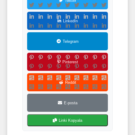
Twitter
LinkedIn
Telegram
Pinterest
Reddit
E-posta
Linki Kopyala