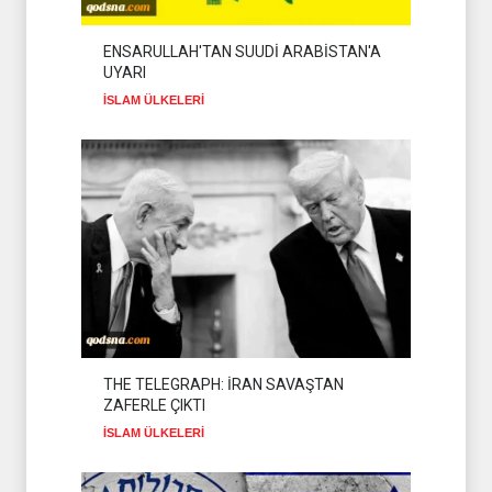
ALİ FEYYAD LÜBNAN'DAKİ
SON DURUMU
ENSARULLAH'TAN SUUDİ ARABİSTAN'A
DEĞERLENDİRDİ
HİZBULLAH
02 Ağustos 2026
UYARI
İSLAM ÜLKELERİ
THE TELEGRAPH: İRAN SAVAŞTAN
ZAFERLE ÇIKTI
İSLAM ÜLKELERİ