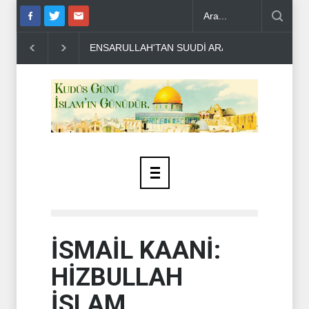
AN SUUDİ ARABİSTAN'A UYARI..
THE TELEGRAPH: İRAN SAVAŞTA
İSMAİL KAANİ:
HİZBULLAH
İSLAM