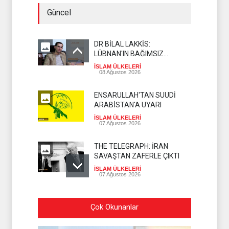
Güncel
DR BİLAL LAKKİS:
LÜBNAN'IN BAĞIMSIZ
OLMASI İSTENMİYOR
İSLAM ÜLKELERİ
08 Ağustos 2026
ENSARULLAH'TAN SUUDİ
ARABİSTAN'A UYARI
İSLAM ÜLKELERİ
07 Ağustos 2026
THE TELEGRAPH: İRAN
SAVAŞTAN ZAFERLE ÇIKTI
İSLAM ÜLKELERİ
07 Ağustos 2026
MOSSAD'DA İRAN DEPREMİ
Çok Okunanlar
SİYONİST REJİM
07 Ağustos 2026